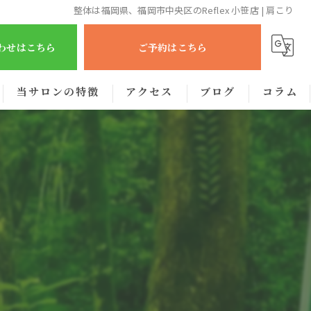
整体は福岡県、福岡市中央区のReflex 小笹店 | 肩こり
合わせはこちら
ご予約はこちら
当サロンの特徴
アクセス
ブログ
コラム
肩こり
腰痛
眼精疲労
むくみ
出張