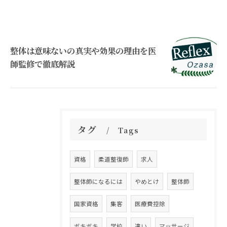
整体は意味ないの真実や効果の理由を医
師監修で徹底解説
タグ
Tags
資格
柔道整復師
求人
整体師になるには
やめとけ
整体師
国家資格
集客
医療費控除
ボキボキ
学校
違い
マッサージ