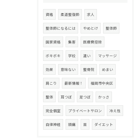
資格
柔道整復師
求人
整体師になるには
やめとけ
整体師
国家資格
集客
医療費控除
ボキボキ
学校
違い
マッサージ
効果
意味ない
整骨院
めまい
肩こり
最新情報！
福岡市中央区
整体
耳つぼ
足つぼ
かっさ
完全個室
プライベートサロン
冷え性
自律神経
頭痛
首
ダイエット