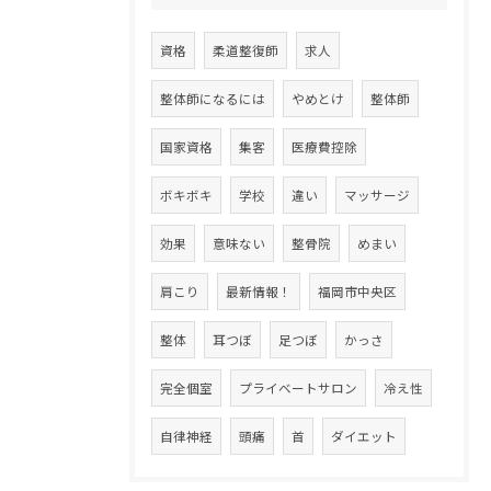
資格
柔道整復師
求人
整体師になるには
やめとけ
整体師
国家資格
集客
医療費控除
ボキボキ
学校
違い
マッサージ
効果
意味ない
整骨院
めまい
肩こり
最新情報！
福岡市中央区
整体
耳つぼ
足つぼ
かっさ
完全個室
プライベートサロン
冷え性
自律神経
頭痛
首
ダイエット