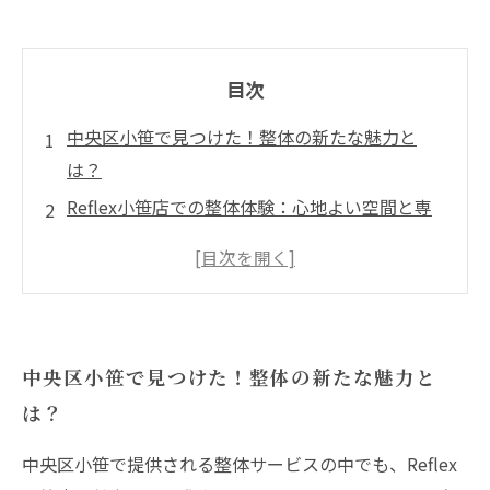
目次
中央区小笹で見つけた！整体の新たな魅力と
は？
Reflex小笹店での整体体験：心地よい空間と専
門技術の魅力
日常の疲れを忘れる！整体でリフレッシュする
方法
身体のバランスを整える！Reflex小笹店の施術
中央区小笹で見つけた！整体の新たな魅力と
の真髄
は？
根本的改善を目指す整体の効果とは？
中央区小笹の整体が変える私たちの生活の質
中央区小笹で提供される整体サービスの中でも、Reflex