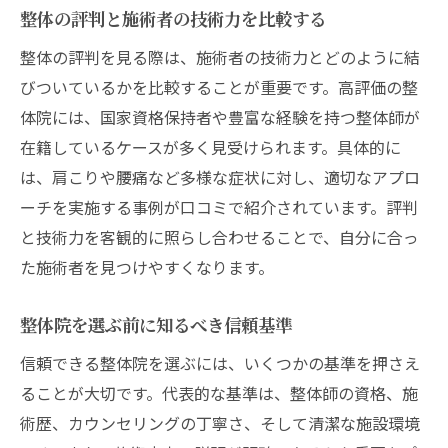
整体の評判と施術者の技術力を比較する
整体の評判を見る際は、施術者の技術力とどのように結
びついているかを比較することが重要です。高評価の整
体院には、国家資格保持者や豊富な経験を持つ整体師が
在籍しているケースが多く見受けられます。具体的に
は、肩こりや腰痛など多様な症状に対し、適切なアプロ
ーチを実施する事例が口コミで紹介されています。評判
と技術力を客観的に照らし合わせることで、自分に合っ
た施術者を見つけやすくなります。
整体院を選ぶ前に知るべき信頼基準
信頼できる整体院を選ぶには、いくつかの基準を押さえ
ることが大切です。代表的な基準は、整体師の資格、施
術歴、カウンセリングの丁寧さ、そして清潔な施設環境