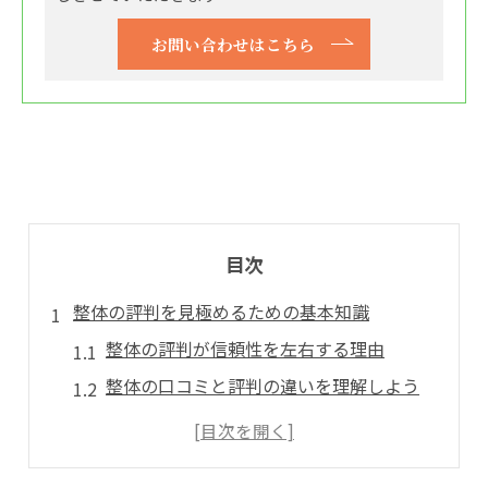
お問い合わせはこちら
目次
整体の評判を見極めるための基本知識
整体の評判が信頼性を左右する理由
整体の口コミと評判の違いを理解しよう
評判の良い整体院を見極めるチェック法
整体の人気ランキング情報の活用ポイント