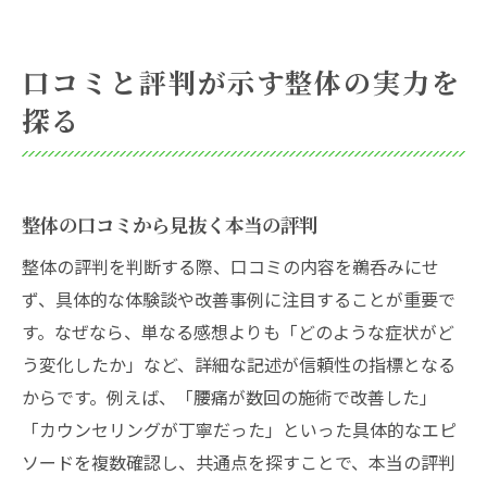
口コミと評判が示す整体の実力を
探る
整体の口コミから見抜く本当の評判
整体の評判を判断する際、口コミの内容を鵜呑みにせ
ず、具体的な体験談や改善事例に注目することが重要で
す。なぜなら、単なる感想よりも「どのような症状がど
う変化したか」など、詳細な記述が信頼性の指標となる
からです。例えば、「腰痛が数回の施術で改善した」
「カウンセリングが丁寧だった」といった具体的なエピ
ソードを複数確認し、共通点を探すことで、本当の評判