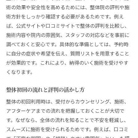
術の効果や安全性を高めるためには、整体院の評判や施
術方針をしっかり確認する必要があるためです。例え
ば、公式サイトや口コミサイトで整体の評判を比較し、
施術内容や院内の雰囲気、スタッフの対応などを事前に
調べておくと安心です。具体的な準備としては、予約時
に自分の症状や希望を伝え、質問リストを用意すること
が効果的です。これにより、納得のいく施術を受けやす
くなります。
整体初回の流れと評判の活かし方
整体の初回利用時は、受付からカウンセリング、施術、
アフターケアまでの流れを把握しておくことが大切で
す。なぜなら、全体の流れを知ることで不安を軽減し、
スムーズに施術を受けられるためです。例えば、口コミ