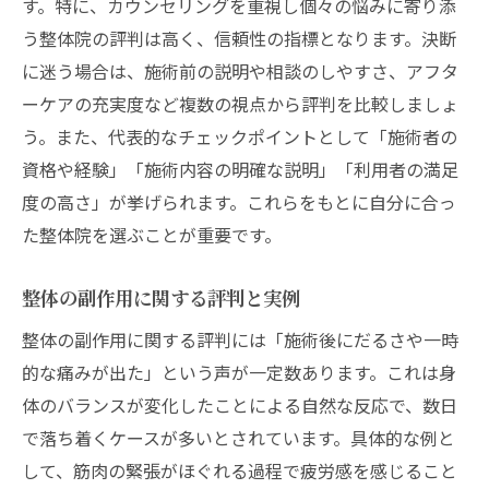
す。特に、カウンセリングを重視し個々の悩みに寄り添
う整体院の評判は高く、信頼性の指標となります。決断
に迷う場合は、施術前の説明や相談のしやすさ、アフタ
ーケアの充実度など複数の視点から評判を比較しましょ
う。また、代表的なチェックポイントとして「施術者の
資格や経験」「施術内容の明確な説明」「利用者の満足
度の高さ」が挙げられます。これらをもとに自分に合っ
た整体院を選ぶことが重要です。
整体の副作用に関する評判と実例
整体の副作用に関する評判には「施術後にだるさや一時
的な痛みが出た」という声が一定数あります。これは身
体のバランスが変化したことによる自然な反応で、数日
で落ち着くケースが多いとされています。具体的な例と
して、筋肉の緊張がほぐれる過程で疲労感を感じること