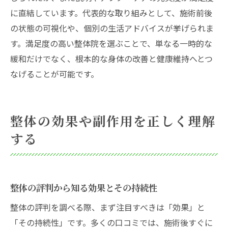
に直結しています。代表的な取り組みとして、施術前後
の状態の可視化や、個別の生活アドバイスが挙げられま
す。満足度の高い整体院を選ぶことで、単なる一時的な
緩和だけでなく、根本的な身体の改善と健康維持へとつ
なげることが可能です。
整体の効果や副作用を正しく理解
する
整体の評判から知る効果とその持続性
整体の評判を調べる際、まず注目すべきは「効果」と
「その持続性」です。多くの口コミでは、施術後すぐに