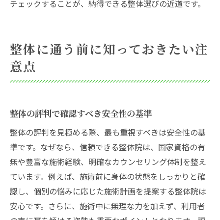
チェックすることが、納得できる整体選びの近道です。
整体に通う前に知っておきたい注
意点
整体の評判で確認すべき安全性の基準
整体の評判を見極める際、最も重視すべきは安全性の基
準です。なぜなら、信頼できる整体院は、国家資格の有
無や豊富な施術経験、明確なカウンセリング体制を整え
ています。例えば、施術前に身体の状態をしっかりと確
認し、個別の悩みに応じた施術計画を提案する整体院は
安心です。さらに、施術中に無理な力を加えず、利用者