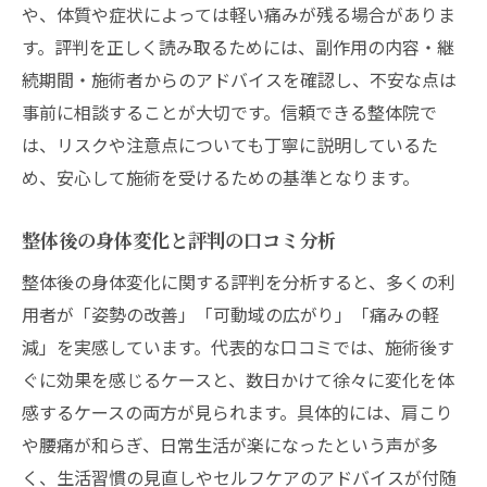
や、体質や症状によっては軽い痛みが残る場合がありま
す。評判を正しく読み取るためには、副作用の内容・継
続期間・施術者からのアドバイスを確認し、不安な点は
事前に相談することが大切です。信頼できる整体院で
は、リスクや注意点についても丁寧に説明しているた
め、安心して施術を受けるための基準となります。
整体後の身体変化と評判の口コミ分析
整体後の身体変化に関する評判を分析すると、多くの利
用者が「姿勢の改善」「可動域の広がり」「痛みの軽
減」を実感しています。代表的な口コミでは、施術後す
ぐに効果を感じるケースと、数日かけて徐々に変化を体
感するケースの両方が見られます。具体的には、肩こり
や腰痛が和らぎ、日常生活が楽になったという声が多
く、生活習慣の見直しやセルフケアのアドバイスが付随