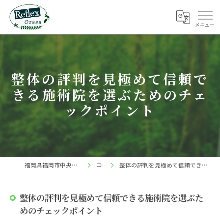
整体の評判を見極めて信頼で
きる施術院を選ぶためのチェ
ックポイント
福岡県福岡市中央区の整体ならReflex 小笹店
コラム
整体の評判を見極めて信頼できる施術院を選ぶためのチェックポイント
整体の評判を見極めて信頼できる施術院を選ぶた
めのチェックポイント