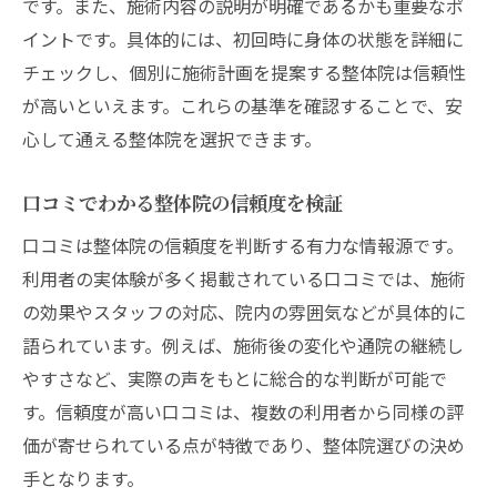
です。また、施術内容の説明が明確であるかも重要なポ
イントです。具体的には、初回時に身体の状態を詳細に
チェックし、個別に施術計画を提案する整体院は信頼性
が高いといえます。これらの基準を確認することで、安
心して通える整体院を選択できます。
口コミでわかる整体院の信頼度を検証
口コミは整体院の信頼度を判断する有力な情報源です。
利用者の実体験が多く掲載されている口コミでは、施術
の効果やスタッフの対応、院内の雰囲気などが具体的に
語られています。例えば、施術後の変化や通院の継続し
やすさなど、実際の声をもとに総合的な判断が可能で
す。信頼度が高い口コミは、複数の利用者から同様の評
価が寄せられている点が特徴であり、整体院選びの決め
手となります。