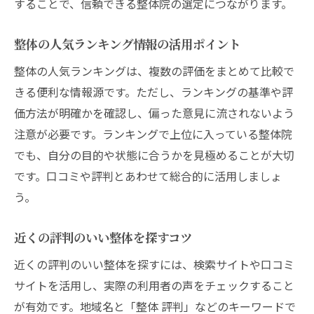
することで、信頼できる整体院の選定につながります。
整体一回で効果を感じる評判の実態
整体の人気ランキング情報の活用ポイント
整体に行くべきか迷う人への評判情報
整体の副作用に関する評判と実例
整体の人気ランキングは、複数の評価をまとめて比較で
きる便利な情報源です。ただし、ランキングの基準や評
整体後の身体変化と評判の口コミ分析
価方法が明確かを確認し、偏った意見に流されないよう
注意が必要です。ランキングで上位に入っている整体院
でも、自分の目的や状態に合うかを見極めることが大切
です。口コミや評判とあわせて総合的に活用しましょ
う。
近くの評判のいい整体を探すコツ
近くの評判のいい整体を探すには、検索サイトや口コミ
サイトを活用し、実際の利用者の声をチェックすること
が有効です。地域名と「整体 評判」などのキーワードで