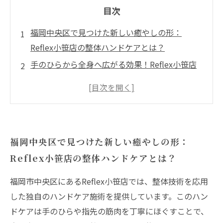
目次
福岡中央区で見つけた新しい癒やしの形：
Reflex小笹店の整体ハンドケアとは？
手のひらから全身へ広がる効果！Reflex小笹店
ハンドケアの秘密を探る
忙しい日常に効く！Reflex小笹店の整体ハンド
ケアでストレス解消体験
体のバランスを整える新習慣：福岡中央区のハ
福岡中央区で見つけた新しい癒やしの形：
ンドケアの実際の効果とは？
Reflex小笹店の整体ハンドケアとは？
癒やしのその先へ——Reflex小笹店のハンドケ
アで心身の調和を手に入れる方法
福岡市中央区にあるReflex小笹店では、整体技術を応用
整体の技術を活かした極上の癒やし体験：
した独自のハンドケア施術を提供しています。このハン
Reflex小笹店のハンドケアとは？
ドケアは手のひらや指先の筋肉を丁寧にほぐすことで、