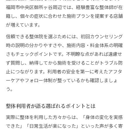
福岡市中央区御所ヶ谷周辺では、経験豊富な整体師が在
籍し、個々の症状に合わせた施術プランを提案する店舗
が増えています。
信頼できる整体院を選ぶためには、初回カウンセリング
時の説明の分かりやすさや、施術内容・料金体系の明確
さもチェックポイントです。不明瞭な点があれば遠慮せ
ず質問し、納得してから施術を受けることがトラブル防
止につながります。利用者の安全を第一に考えたアフタ
ーケアやフォロー体制が整っているかも確認しましょ
う。
整体利用者が語る選ばれるポイントとは
実際に整体を利用した方々からは、「身体の変化を実感
できた」「日常生活が楽になった」といった声が多く寄