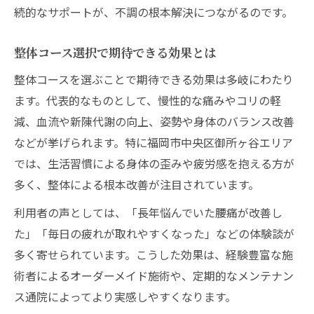
続的なサポートが、不調の根本解決につながるのです。
整体コース選択で期待できる効果とは
整体コースを選ぶことで期待できる効果は多岐にわたり
ます。代表的なものとして、慢性的な痛みやコリの軽
減、血流や新陳代謝の向上、姿勢や身体のバランス改善
などが挙げられます。特に福岡市中央区御所ヶ谷エリア
では、生活習慣による身体の歪みや疲労感を抱える方が
多く、整体による根本改善が注目されています。
利用者の声としては、「長年悩んでいた腰痛が改善し
た」「毎日の疲れが取れやすくなった」などの体験談が
多く寄せられています。こうした効果は、経験豊富な施
術者によるオーダーメイド施術や、定期的なメンテナン
ス通院によってより実感しやすくなります。