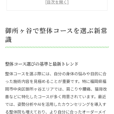
整体コースの選択で健康を守る方法
整体で日常の悩みを根本改善する秘訣
整体で根本改善するための施術選び
御所ヶ谷で整体コースを選ぶ新常
整体施術の種類と根本改善へのアプローチ
識
整体の本質を知る施術選びのコツ
整体で不調を根本解決へ導く施術法
整体コース選択で期待できる効果とは
整体コース選びの基準と最新トレンド
整体施術が身体に与える本当の変化
整体コースを選ぶ際には、自分の身体の悩みや目的に合
自分に合う整体探し方とコース比較術
った施術内容を見極めることが重要です。特に福岡県福
整体コースの違いと比較ポイントを解説
岡市中央区御所ヶ谷エリアでは、肩こりや腰痛、猫背改
整体選びで重要なカウンセリング体験
善などに特化したコースが多く用意されています。最近
整体で自分に最適なコースを見極める方法
では、姿勢分析やAIを活用したカウンセリングを導入す
る整体院も増えており、より自分に合ったオーダーメイ
整体コース比較で大切なチェックリスト