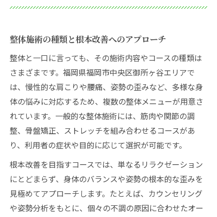
整体施術の種類と根本改善へのアプローチ
整体と一口に言っても、その施術内容やコースの種類は
さまざまです。福岡県福岡市中央区御所ヶ谷エリアで
は、慢性的な肩こりや腰痛、姿勢の歪みなど、多様な身
体の悩みに対応するため、複数の整体メニューが用意さ
れています。一般的な整体施術には、筋肉や関節の調
整、骨盤矯正、ストレッチを組み合わせるコースがあ
り、利用者の症状や目的に応じて選択が可能です。
根本改善を目指すコースでは、単なるリラクゼーション
にとどまらず、身体のバランスや姿勢の根本的な歪みを
見極めてアプローチします。たとえば、カウンセリング
や姿勢分析をもとに、個々の不調の原因に合わせたオー