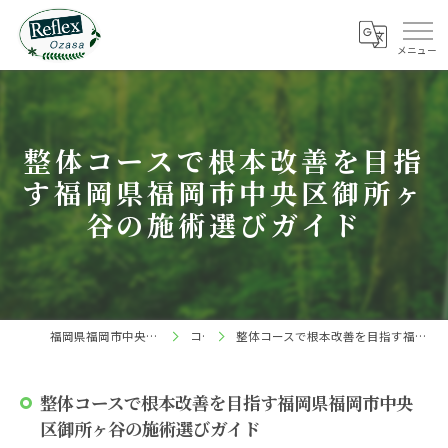
整体コースで根本改善を目指
す福岡県福岡市中央区御所ヶ
谷の施術選びガイド
福岡県福岡市中央区の整体ならReflex 小笹店
コラム
整体コースで根本改善を目指す福岡県福岡市中央区御所ヶ谷の施術選びガイド
整体コースで根本改善を目指す福岡県福岡市中央
区御所ヶ谷の施術選びガイド