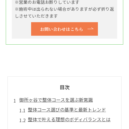
※営業のお電話お断りしています
※施術中は出られない場合がありますが必ず折り返
しさせていただきます
お問い合わせはこちら
目次
御所ヶ谷で整体コースを選ぶ新常識
整体コース選びの基準と最新トレンド
整体で叶える理想のボディバランスとは
整体初心者が知っておきたい注意点