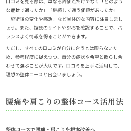
口コミを見る際は、単なる評価点だけでなく「どのよう
な症状で通ったか」「継続して通う価値があったか」
「施術後の変化や感想」など具体的な内容に注目しまし
ょう。また、複数のサイトやSNSを確認することで、バ
ランスよく情報を得ることができます。
ただし、すべての口コミが自分に合うとは限らないた
め、参考程度に捉えつつ、自分の症状や希望と照らし合
わせて選ぶことが大切です。口コミを上手に活用して、
理想の整体コースと出会いましょう。
腰痛や肩こりの整体コース活用法
整体コースで腰痛・肩こりを根本改善へ