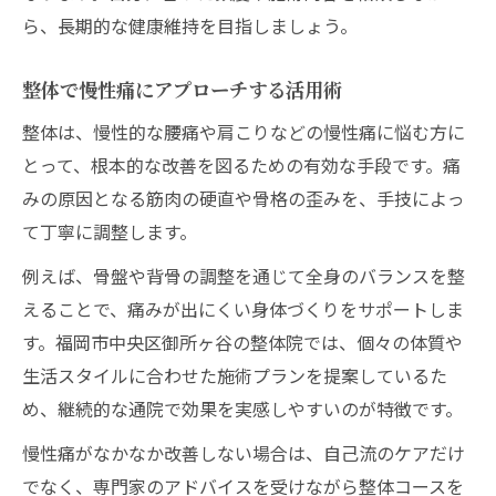
ら、長期的な健康維持を目指しましょう。
整体で慢性痛にアプローチする活用術
整体は、慢性的な腰痛や肩こりなどの慢性痛に悩む方に
とって、根本的な改善を図るための有効な手段です。痛
みの原因となる筋肉の硬直や骨格の歪みを、手技によっ
て丁寧に調整します。
例えば、骨盤や背骨の調整を通じて全身のバランスを整
えることで、痛みが出にくい身体づくりをサポートしま
す。福岡市中央区御所ヶ谷の整体院では、個々の体質や
生活スタイルに合わせた施術プランを提案しているた
め、継続的な通院で効果を実感しやすいのが特徴です。
慢性痛がなかなか改善しない場合は、自己流のケアだけ
でなく、専門家のアドバイスを受けながら整体コースを