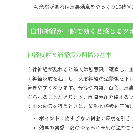
余裕があれば足裏
湧泉
をゆっくり10秒×
自律神経が一瞬で効くと感じるツ
神経反射と筋緊張の関係の基本
自律神経が乱れると筋肉は無意識に硬直し、
て神経反射を起こし、交感神経の過緊張を下
着きやすくなります。合谷や内関、百会、足
得られることがあります。自律神経を整える
ツボの効果を狙うときは、姿勢と呼吸も同時
ポイント
：痛すぎない刺激で反射を引き
効果の実感
：筋のゆるみと末梢の温かさ