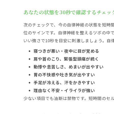
天柱の
あなたの状態を30秒で確認するチェッ
百会で
足と足裏か
次のチェックで、今の自律神経の状態を短時
太衝の
位のサインです。自律神経を整えるツボの中
足裏の
いい強さで10秒を目安に刺激しましょう。自
シーン別で
寝つきが悪い・夜中に目が覚める
仕事中
肩や首のこり、緊張型頭痛が続く
夜の不
動悸や息苦しさ、めまいが出やすい
胃の不快感や吐き気が出やすい
自律神経が
手足が冷える、汗をかきやすい
押し方
理由なく不安・イライラが強い
迷ったらこ
少ない項目でも油断は禁物です。短時間のセ
不安が
緊張が