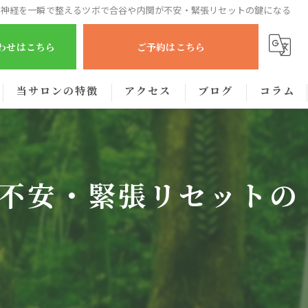
律神経を一瞬で整えるツボで合谷や内関が不安・緊張リセットの鍵になる
合わせはこちら
ご予約はこちら
当サロンの特徴
アクセス
ブログ
コラム
肩こり
腰痛
不安・緊張リセットの
眼精疲労
むくみ
出張