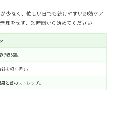
担が少なく、忙しい日でも続けやすい即効ケア
は無理をせず、短時間から始めてください。
ン
深呼吸5回。
合谷を軽く押す。
くり方
湧泉
と首のストレッチ。