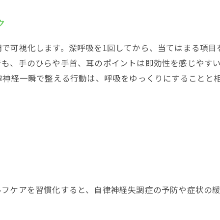
見つけ方と押すときの注意点
ク
心身を整える基本ステップ
ら自律神経へ一瞬でアプローチ 太衝や足裏ツボ刺激テクニ
間で可視化します。深呼吸を1回してから、当てはまる項目
位置と押し方
でも、手のひらや手首、耳のポイントは即効性を感じやす
即効ポイントを安全に押す
律神経一瞬で整える行動は、呼吸をゆっくりにすることと
選ぶ！自律神経を一瞬で整えるツボ活用ガイド
に静かにできる手のひらと手首のケア
安や安眠には耳と足のアプローチ
整う一瞬でツボ押し！セルフケアのコツと安全なやり方
の基本と秒数の目安と頻度
の三択！一瞬で不安・緊張・吐き気に試せる自律神経のツ
ルフケアを習慣化すると、自律神経失調症の予防や症状の
強いときの労宮
抜けないときの合谷