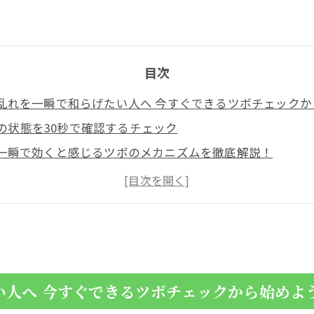
目次
乱れを一瞬で和らげたい人へ 今すぐできるツボチェックか
の状態を30秒で確認するチェック
一瞬で効くと感じるツボのメカニズムを徹底解説！
射と筋緊張の関係の基本
えると効果が安定する理由
感！自律神経に一瞬でアプローチするツボ 合谷と労宮と内
位置と押し方と使いどき
内関で心拍や不安を落ち着かせる
い人へ 今すぐできるツボチェックから始めよ
さを一瞬で軽く！自律神経を整える天柱と百会のツボ活用