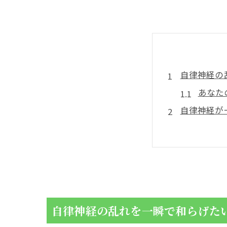
自律神経の
あなた
自律神経が
神経反
息を整
まず手で実
合谷の
労宮と
自律神経の乱れを一瞬で和らげた
首や頭の重