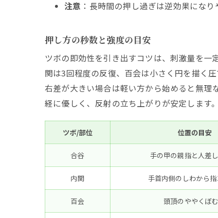
注意
：長時間の押し過ぎは逆効果になり
押し方の秒数と強度の目安
ツボの即効性を引き出すコツは、刺激量を一
関は3回程度の反復、百会は小さく円を描く
右差が大きい場合は軽い方から始めると無理
経に優しく、反射の立ち上がりが安定します
ツボ/部位
位置の目安
合谷
手の甲の親指と人差
内関
手首内側のしわから指
百会
頭頂のややくぼ