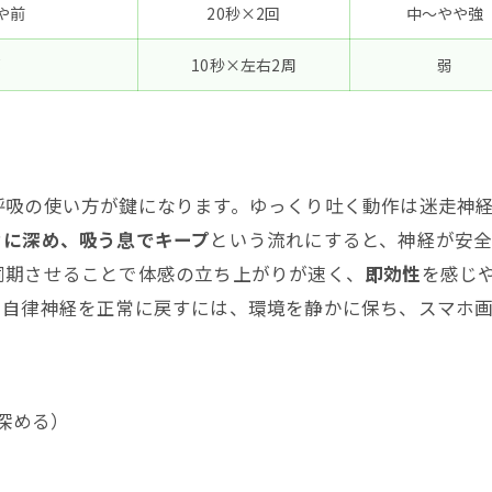
や前
20秒×2回
中〜やや強
部
10秒×左右2周
弱
呼吸の使い方が鍵になります。ゆっくり吐く動作は迷走神
々に深め、吸う息でキープ
という流れにすると、神経が安
同期させることで体感の立ち上がりが速く、
即効性
を感じ
。自律神経を正常に戻すには、環境を静かに保ち、スマホ
深める）