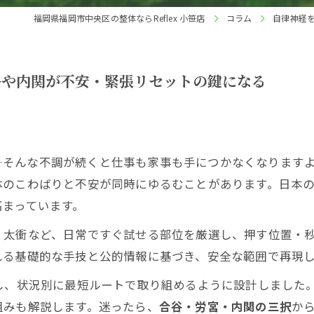
福岡県福岡市中央区の整体ならReflex 小笹店
コラム
自律神経
谷や内関が不安・緊張リセットの鍵になる
そんな不調が続くと仕事も家事も手につかなくなりますよね
体のこわばりと不安が同時にゆるむことがあります。日本
高まっています。
・太衝など、日常ですぐ試せる部位を厳選し、押す位置・
れる基礎的な手技と公的情報に基づき、安全な範囲で再現
クし、状況別に最短ルートで取り組めるように設計しました
組みも解説します。迷ったら、
合谷・労宮・内関の三択
か