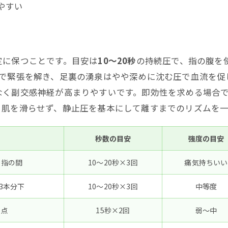
やすい
定に保つことです。目安は
10〜20秒
の持続圧で、指の腹を
圧で緊張を解き、足裏の湧泉はやや深めに沈む圧で血流を促
なく副交感神経が高まりやすいです。即効性を求める場合
。肌を滑らせず、静止圧を基本にして離すまでのリズムを
秒数の目安
強度の目安
し指の間
10〜20秒×3回
痛気持ちいい
3本分下
10〜20秒×3回
中等度
む点
15秒×2回
弱〜中