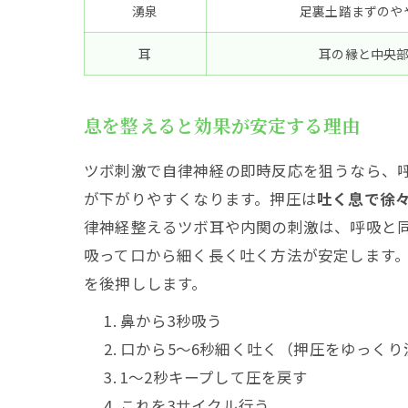
湧泉
足裏土踏まずのや
耳
耳の縁と中央
息を整えると効果が安定する理由
ツボ刺激で自律神経の即時反応を狙うなら、
が下がりやすくなります。押圧は
吐く息で徐
律神経整えるツボ耳や内関の刺激は、呼吸と
吸って口から細く長く吐く方法が安定します
を後押しします。
鼻から3秒吸う
口から5〜6秒細く吐く（押圧をゆっくり
1〜2秒キープして圧を戻す
これを3サイクル行う