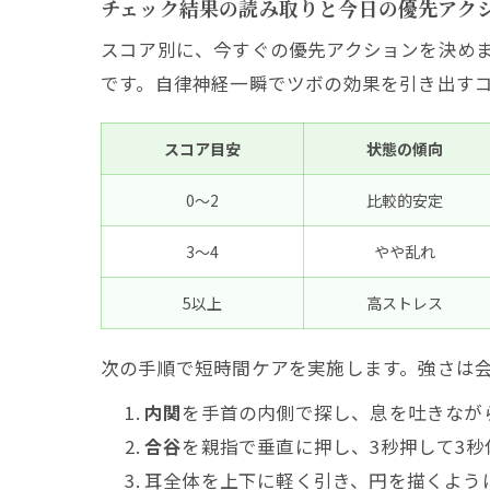
チェック結果の読み取りと今日の優先アク
吐き気
スコア別に、今すぐの優先アクションを決め
自律神経に
です。自律神経一瞬でツボの効果を引き出す
不安な
自律神
スコア目安
状態の傾向
自律神
0〜2
比較的安定
自律神
何秒押
3〜4
やや乱れ
記録と振り
5以上
高ストレス
今日か
次の手順で短時間ケアを実施します。強さは
継続し
内関
を手首の内側で探し、息を吐きながら
合谷
を親指で垂直に押し、3秒押して3秒
耳全体を上下に軽く引き、円を描くように