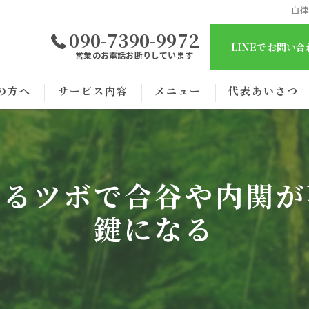
自
090-7390-9972
LINEでお問い
営業のお電話お断りしています
の方へ
サービス内容
メニュー
代表あいさつ
えるツボで合谷や内関が
鍵になる