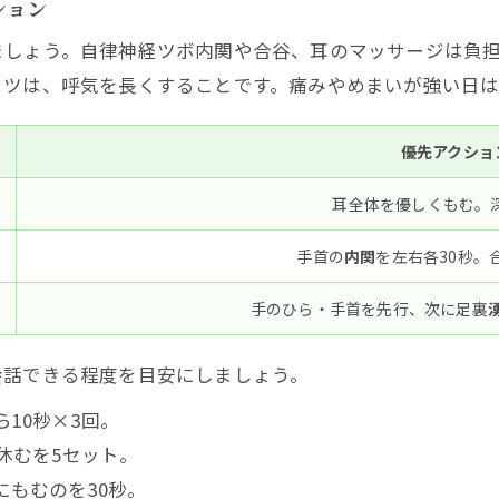
ション
や胸のざわつきには内関
ましょう。自律神経ツボ内関や合谷、耳のマッサージは負
関するよくある質問をQ&Aで一気解決！
コツは、呼気を長くすることです。痛みやめまいが強い日
気持ちを落ち着かせるツボは
経に一番効くと感じやすいツボはどこ
優先アクショ
経を整える一番いい方法はツボ以外に何がある
耳全体を優しくもむ。
経失調症にツボはどこまで役立つ
すと即効性を感じやすい
手首の
内関
を左右各30秒。
返りで自律神経の効果を一瞬で安定！セルフツボ習慣のつ
手のひら・手首を先行、次に足裏
らの実践プラン
会話できる程度を目安にしましょう。
やすいリマインドと習慣化の工夫
10秒×3回。
休むを5セット。
もむのを30秒。