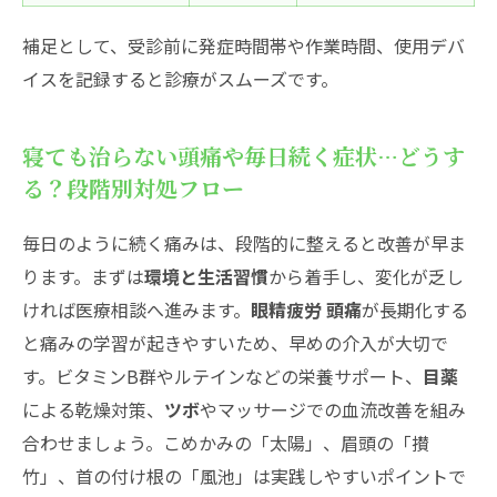
補足として、受診前に発症時間帯や作業時間、使用デバ
イスを記録すると診療がスムーズです。
寝ても治らない頭痛や毎日続く症状…どうす
る？段階別対処フロー
毎日のように続く痛みは、段階的に整えると改善が早ま
ります。まずは
環境と生活習慣
から着手し、変化が乏し
ければ医療相談へ進みます。
眼精疲労 頭痛
が長期化する
と痛みの学習が起きやすいため、早めの介入が大切で
す。ビタミンB群やルテインなどの栄養サポート、
目薬
による乾燥対策、
ツボ
やマッサージでの血流改善を組み
合わせましょう。こめかみの「太陽」、眉頭の「攅
竹」、首の付け根の「風池」は実践しやすいポイントで