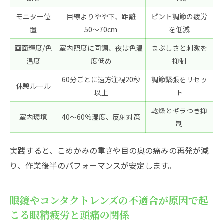
モニター位
目線よりやや下、距離
ピント調節の疲労
置
50〜70cm
を低減
画面輝度/色
室内照度に同調、夜は色温
まぶしさと刺激を
温度
度低め
抑制
60分ごとに遠方注視20秒
調節緊張をリセッ
休憩ルール
以上
ト
乾燥とギラつき抑
室内環境
40〜60％湿度、反射対策
制
実践すると、こめかみの重さや目の奥の痛みの再発が減
り、作業後半のパフォーマンスが安定します。
眼鏡やコンタクトレンズの不適合が原因で起
こる眼精疲労と頭痛の関係