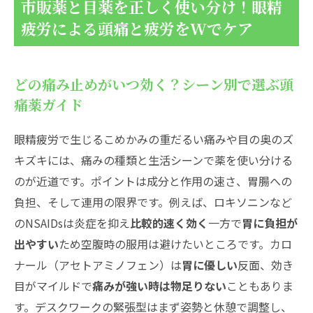
市販薬と目薬を正しく使い分け！眼精
疲労による頭痛と疲労をWでケア
どの痛み止めがいつ効く？シーン別で選ぶ頭
痛薬ガイド
眼精疲労で生じるこめかみの重だるい痛みや目の奥のズ
キズキには、痛みの種類と生活シーンで薬を使い分ける
のが近道です。ポイントは成分と作用の速さ、胃腸への
負担、そして連用の限界です。例えば、ロキソニンなど
のNSAIDsは炎症を抑え
比較的速く効く
一方で
胃に負担が
出やすい
ため空腹時の服用は避けたいところです。カロ
ナール（アセトアミノフェン）は
胃に優しい
反面、効き
目がマイルドで
痛みが強い時は物足りない
こともありま
す。デスクワークの緊張型はまず姿勢と休憩で調整し、