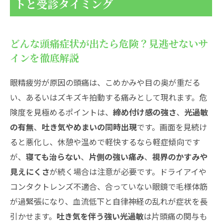
トと受診タイミング
どんな頭痛症状が出たら危険？見逃せないサ
インを徹底解説
眼精疲労が原因の頭痛は、こめかみや目の奥が重だる
い、あるいはズキズキ拍動する痛みとして現れます。危
険度を見極めるポイントは、
締め付け感の強さ
、
光過敏
の有無
、
吐き気やめまいの同時出現
です。画面を見続け
ると悪化し、休憩や温めで軽快するなら軽症傾向です
が、
寝ても治らない
、
片側の強い痛み
、
視界のかすみや
見えにくさ
が続く場合は注意が必要です。ドライアイや
コンタクトレンズ不適合、合っていない眼鏡で毛様体筋
が過緊張になり、血流低下と自律神経の乱れが症状を長
引かせます。
吐き気を伴う強い光過敏
は片頭痛の関与も