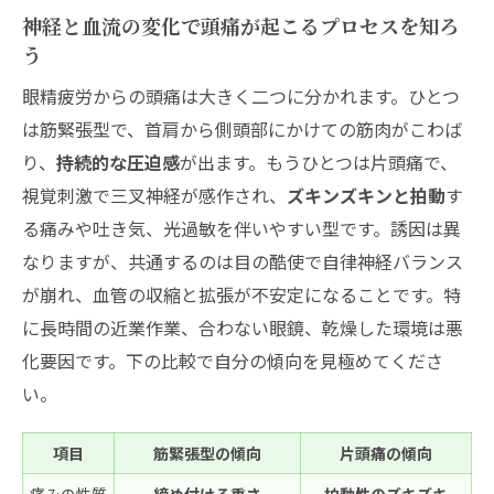
首や肩のコリと頭痛にさよなら！正しい姿勢と
神経と血流の変化で頭痛が起こるプロセスを知ろ
簡単ストレッチで撃退
う
デスクワークの合間にできる一分ストレッ
眼精疲労からの頭痛は大きく二つに分かれます。ひとつ
チで首肩爽快
は筋緊張型で、首肩から側頭部にかけての筋肉がこわば
目を酷使しないタスク管理術で眼精疲労と
り、
持続的な圧迫感
が出ます。もうひとつは片頭痛で、
頭痛を防ごう
視覚刺激で三叉神経が感作され、
ズキンズキンと拍動
す
眼精疲労による頭痛の「困った」をまとめて解
る痛みや吐き気、光過敏を伴いやすい型です。誘因は異
決！厳選Q&A
なりますが、共通するのは目の酷使で自律神経バランス
眼精疲労による頭痛のとき休む？薬を使
が崩れ、血管の収縮と拡張が不安定になることです。特
う？最適な選び方
に長時間の近業作業、合わない眼鏡、乾燥した環境は悪
目の奥の痛みや吐き気まで…その時どうす
化要因です。下の比較で自分の傾向を見極めてくださ
る？迷わない対処と受診頃
い。
症状の重さで迷わない！眼精疲労による頭痛対
項目
筋緊張型の傾向
片頭痛の傾向
処プロトコルで最短リカバリー