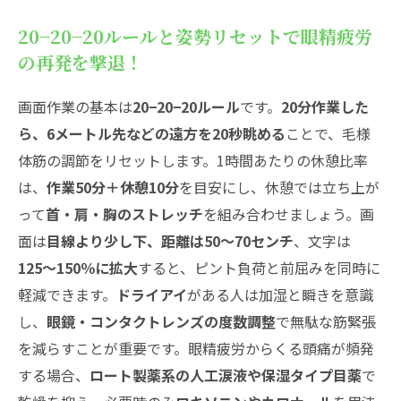
20−20−20ルールと姿勢リセットで眼精疲労
の再発を撃退！
画面作業の基本は
20−20−20ルール
です。
20分作業した
ら、6メートル先などの遠方を20秒眺める
ことで、毛様
体筋の調節をリセットします。1時間あたりの休憩比率
は、
作業50分＋休憩10分
を目安にし、休憩では立ち上が
って
首・肩・胸のストレッチ
を組み合わせましょう。画
面は
目線より少し下、距離は50〜70センチ
、文字は
125〜150％に拡大
すると、ピント負荷と前屈みを同時に
軽減できます。
ドライアイ
がある人は加湿と瞬きを意識
し、
眼鏡・コンタクトレンズの度数調整
で無駄な筋緊張
を減らすことが重要です。眼精疲労からくる頭痛が頻発
する場合、
ロート製薬系の人工涙液や保湿タイプ目薬
で