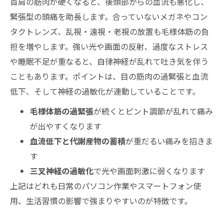
首肩の筋肉が硬くなると、後頭部からの血流も悪化し、
目元を温めて首の付け根までリラックス！
緊張型の頭痛を助長します。合っていないメガネやコン
簡単セルフケア術
タクトレンズ、乱視・遠視・老視の放置も毛様体筋の負
20−20−20ルールと姿勢リセットで眼精疲労
担を増やします。強い光や画面の反射、過度なストレス
の再発を撃退！
や睡眠不足が重なると、自律神経が乱れて吐き気を伴う
市販薬と目薬を正しく使い分け！眼精疲労によ
こともあります。ポイントは、目の筋肉の過緊張と血流
る頭痛と疲労をWでケア
低下、そして神経の過敏化が連動していることです。
どの痛み止めがいつ効く？シーン別で選ぶ
毛様体筋の過緊張
が続くとピント調節が乱れて痛み
頭痛薬ガイド
が出やすくなります
目薬の種類と選び方を徹底マスター！眼精
血流低下と代謝産物の蓄積
が重だるい痛みを招きま
疲労にもベストな一滴を
す
栄養とビタミンで眼精疲労からの回復力を格上
三叉神経の過敏化
で光や画面刺激に弱くなります
げ！
上記はどれも日常のパソコン作業やスマートフォン使
ビタミンAやB群やB12やEを食事でおいしく
用、生活習慣の影響で強まりやすいのが特徴です。
摂る極意