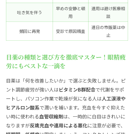
早めの安静と頓
連用は避け医療相
吐き気を伴う
用
談
連日の市販薬は中
頻回に再発
受診で原因精査
止
目薬の種類と選び方を徹底マスター！眼精疲
労にもベストな一滴を
目薬は「何を改善したいか」で選ぶと失敗しません。ピ
ント調節疲労が強い人は
ビタミンB群配合
で代謝をサポ
ートし、パソコン作業で乾燥が気になる人は
人工涙液や
ヒアルロン酸系
で潤いを補います。充血を今すぐ抑えた
い時に使われる
血管収縮剤
は、一時的に白目はきれいに
なりますが
反跳充血や連用による悪化
に注意が必要で、