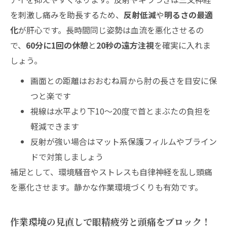
を刺激し痛みを助長するため、
反射低減
や
明るさの最適
化
が肝心です。長時間同じ姿勢は血流を悪化させるの
で、
60分に1回の休憩
と
20秒の遠方注視
を確実に入れま
しょう。
画面との距離はおおむね肩から肘の長さを目安に保
つと楽です
視線は水平より下10〜20度で首とまぶたの負担を
軽減できます
反射が強い場合はマット系保護フィルムやブライン
ドで対策しましょう
補足として、環境騒音やストレスも自律神経を乱し頭痛
を悪化させます。静かな作業環境づくりも有効です。
作業環境の見直しで眼精疲労と頭痛をブロック！