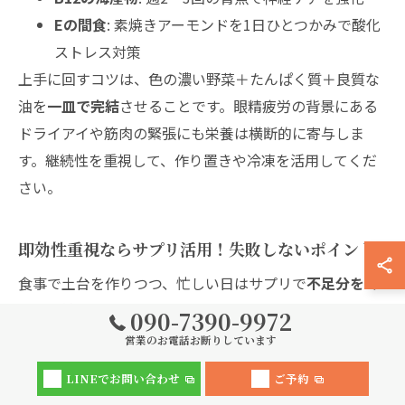
Eの間食
: 素焼きアーモンドを1日ひとつかみで酸化
ストレス対策
上手に回すコツは、色の濃い野菜＋たんぱく質＋良質な
油を
一皿で完結
させることです。眼精疲労の背景にある
ドライアイや筋肉の緊張にも栄養は横断的に寄与しま
す。継続性を重視して、作り置きや冷凍を活用してくだ
さい。
即効性重視ならサプリ活用！失敗しないポイント
食事で土台を作りつつ、忙しい日はサプリで
不足分をミ
ニマム補充
すると続けやすいです。選ぶ目安は、ビタミ
090-7390-9972
ンB群がバランス良く配合され、B12がしっかり含まれた
営業のお電話お断りしています
もの、さらにビタミンEやルテイン・アスタキサンチン
LINEでお問い合わせ
ご予約
などの抗酸化成分が明記されている製品です。服用は代