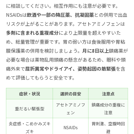
に相談してください。相互作用にも注意が必要です。
NSAIDsは
飲酒や一部の降圧薬、抗凝固薬
との併用で出血
リスクが上がることがあります。アセトアミノフェンは
多剤に含まれる重複成分
により上限量を超えやすいた
め、総量管理が重要です。胃の弱い方は食後服用や胃粘
膜保護薬の併用を検討しましょう。
月に8日以上
鎮痛薬が
必要な場合は薬物乱用頭痛の懸念があるため、眼科や頭
痛外来で
屈折異常やドライアイ、姿勢起因の筋緊張
を含
めて評価してもらうと安全です。
症状・状況
選択の目安
注意点
アセトアミノフ
鎮痛成分の重複に
重だるい緊張型
ェン
注意
炎症感・こめかみズキ
胃刺激、空腹時回
NSAIDs
ズキ
避