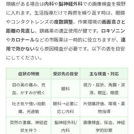
頭痛がある場合は
内科
や
脳神経外科
での画像検査を視野
に入れます。生活指導だけで再燃を繰り返す時は、眼鏡
やコンタクトレンズの
度数調整
、作業環境の
画面高さと
距離の見直し
、鎮痛薬の適正使用が鍵です。
ロキソニン
や
カロナール
などの市販薬は一時的に役立ちますが、
連
用で効かない
なら原因精査が必要です。以下の表を目安
にしてください。
症状の特徴
受診先の目安
主な検査・対応
目の奥の痛み、充
視力・屈折、角膜・涙
眼科
血、かすみが続く
液、眼圧、眼底
吐き気や強い拍動
眼科→必要に
片頭痛評価、環境・薬
痛、光過敏
応じ内科
物指導
突然の激痛、神経症
脳神経外科/
画像検査、採血、神経
状を伴う
内科
学的診察