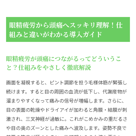
眼精疲労の原因を深掘り！頭痛を引き起こすス
イッチに迫る
デバイス使用や姿勢の落とし穴を今すぐチ
眼精疲労から頭痛へスッキリ理解！仕
ェック
組みと違いがわかる導入ガイド
眼鏡やコンタクトレンズの不適合が原因で
起こる眼精疲労と頭痛の関係
眼精疲労が頭痛につながるってどういうこ
眼精疲労による頭痛を見分けるポイントと受診
と？仕組みをやさしく徹底解説
タイミング
どんな頭痛症状が出たら危険？見逃せない
画面を凝視すると、ピント調節を担う毛様体筋が緊張し
サインを徹底解説
続けます。すると目の周囲の血流が低下し、代謝産物が
寝ても治らない頭痛や毎日続く症状…どう
溜まりやすくなって痛みの信号が増幅します。さらに、
する？段階別対処フロー
目の表面の乾燥やドライアイが加わると角膜・結膜が刺
眼精疲労で頭痛がつらい時の即効リセット＆今
激され、三叉神経が過敏に。これがこめかみの重だるさ
すぐ始める予防法
や目の奥のズーンとした痛みへ波及します。姿勢不良で