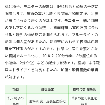
机と椅子、モニターの配置は、眼精疲労と頭痛の予防に
直結します。
座面の高さ
は膝と股関節が90度前後、足裏
が床にべったり着くのが基本です。
モニター上端が目線
の少し下
にくるよう調整し、
画面輝度は室内照度に合わ
せる
と瞳孔の過剰反応を抑えられます。ブルーライトの
影響は個人差があるため、時間帯に合わせて
夜間は色温
度を下げる
のがおすすめです。休憩は生産性を落とさな
い範囲でルール化し、
20-8-2
（20分作業、8分座位の微
小運動、2分立位）などの配分も有効です。空調による乾
燥はドライアイを助長するため、
加湿
と
瞬目回数の意識
が効きます。
項目
推奨設定
期待できる効果
机・椅子の
首肩の筋肉負担を
肘が90度、足裏全面接地
高さ
軽減