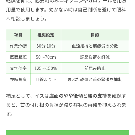
乾燥を抑え、必要時のみ
ロキソニンやカロナール
を用法
用量で使用します。効かない時は自己判断を避けて眼科
へ相談しましょう。
項目
推奨設定
目的
作業:休憩
50分:10分
血流維持と筋疲労の分散
画面距離
50〜70cm
調節負荷を軽減
文字倍率
125〜150％
前屈み防止
視線角度
目線より下
まぶた乾燥と首の緊張を抑制
補足として、イスは
座面のやや後傾
と
腰の支持
を確保す
ると、首の付け根の負担が減り症状の再発を抑えられま
す。