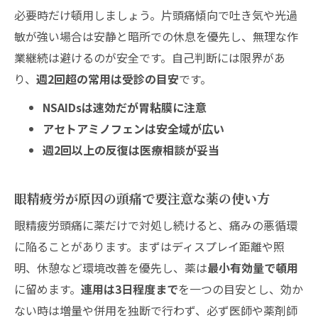
必要時だけ頓用しましょう。片頭痛傾向で吐き気や光過
敏が強い場合は安静と暗所での休息を優先し、無理な作
業継続は避けるのが安全です。自己判断には限界があ
り、
週2回超の常用は受診の目安
です。
NSAIDsは速効だが胃粘膜に注意
アセトアミノフェンは安全域が広い
週2回以上の反復は医療相談が妥当
眼精疲労が原因の頭痛で要注意な薬の使い方
眼精疲労頭痛に薬だけで対処し続けると、痛みの悪循環
に陥ることがあります。まずはディスプレイ距離や照
明、休憩など環境改善を優先し、薬は
最小有効量で頓用
に留めます。
連用は3日程度まで
を一つの目安とし、効か
ない時は増量や併用を独断で行わず、必ず医師や薬剤師