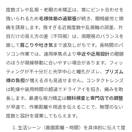
度数ズレや乱視・老眼の未矯正は、常にピント合わせを
強いられるため
毛様体筋の過緊張
が続き、眼精疲労と頭
痛を誘発します。強すぎる近視度数や乱視軸の誤差、片
目だけの見え方の差（不同視）は、両眼視のバランスを
崩して
肩こりや吐き気
まで波及しがちです。長時間のパ
ソコン作業では、遠用単焦点より
中近や近用設計
の眼鏡
のほうが視線移動に合いやすい場合があります。フィッ
ティングが不十分だと光学中心と瞳孔がズレ、
プリズム
様の負担
が増える点も見逃せません。コンタクトレンズ
は乾燥や装用時間の超過でドライアイを招き、痛みを助
長します。最適な視力矯正は
眼科検査と専門店での調整
が早道で、作業距離や用途を伝えることで、無理のない
度数と設計を提案してもらえます。
生活シーン（画面距離・時間）を具体的に伝えて度