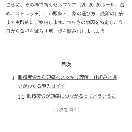
さらに、その場で効くセルフケア（20-20-20ルール、温
め、ストレッチ）、市販薬・目薬の選び方、受診の目安
まで実践的にご案内します。つらさの原因を特定し、今
日から負担を減らす第一歩を踏み出しましょう。
目次
眼精疲労から頭痛へスッキリ理解！仕組みと違
いがわかる導入ガイド
眼精疲労が頭痛につながるってどういうこ
と？仕組みをやさしく徹底解説
疲れ目と眼精疲労の違いを一瞬で見抜くコ
ツ！