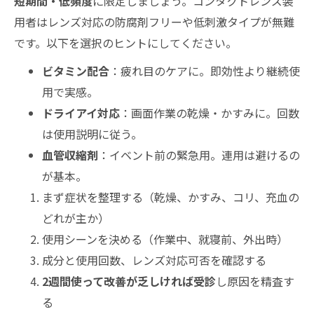
短期間・低頻度
に限定しましょう。コンタクトレンズ装
用者はレンズ対応の防腐剤フリーや低刺激タイプが無難
です。以下を選択のヒントにしてください。
ビタミン配合
：疲れ目のケアに。即効性より継続使
用で実感。
ドライアイ対応
：画面作業の乾燥・かすみに。回数
は使用説明に従う。
血管収縮剤
：イベント前の緊急用。連用は避けるの
が基本。
まず症状を整理する（乾燥、かすみ、コリ、充血の
どれが主か）
使用シーンを決める（作業中、就寝前、外出時）
成分と使用回数、レンズ対応可否を確認する
2週間使って改善が乏しければ受診
し原因を精査す
る