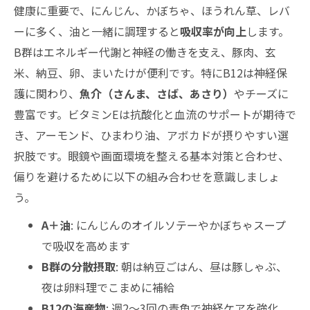
健康に重要で、にんじん、かぼちゃ、ほうれん草、レバ
ーに多く、油と一緒に調理すると
吸収率が向上
します。
B群はエネルギー代謝と神経の働きを支え、豚肉、玄
米、納豆、卵、まいたけが便利です。特にB12は神経保
護に関わり、
魚介（さんま、さば、あさり）
やチーズに
豊富です。ビタミンEは抗酸化と血流のサポートが期待で
き、アーモンド、ひまわり油、アボカドが摂りやすい選
択肢です。眼鏡や画面環境を整える基本対策と合わせ、
偏りを避けるために以下の組み合わせを意識しましょ
う。
A＋油
: にんじんのオイルソテーやかぼちゃスープ
で吸収を高めます
B群の分散摂取
: 朝は納豆ごはん、昼は豚しゃぶ、
夜は卵料理でこまめに補給
B12の海産物
: 週2～3回の青魚で神経ケアを強化