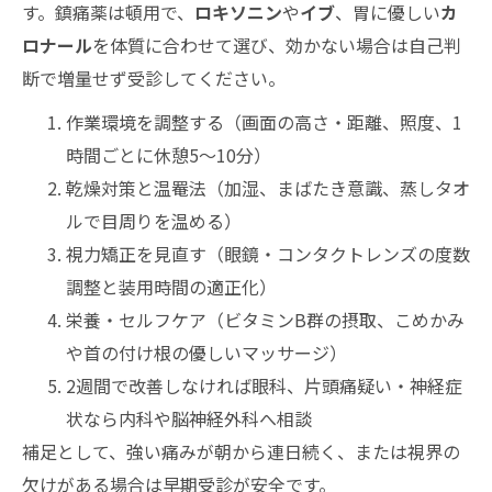
す。鎮痛薬は頓用で、
ロキソニン
や
イブ
、胃に優しい
カ
ロナール
を体質に合わせて選び、効かない場合は自己判
断で増量せず受診してください。
作業環境を調整する（画面の高さ・距離、照度、1
時間ごとに休憩5〜10分）
乾燥対策と温罨法（加湿、まばたき意識、蒸しタオ
ルで目周りを温める）
視力矯正を見直す（眼鏡・コンタクトレンズの度数
調整と装用時間の適正化）
栄養・セルフケア（ビタミンB群の摂取、こめかみ
や首の付け根の優しいマッサージ）
2週間で改善しなければ眼科、片頭痛疑い・神経症
状なら内科や脳神経外科へ相談
補足として、強い痛みが朝から連日続く、または視界の
欠けがある場合は早期受診が安全です。