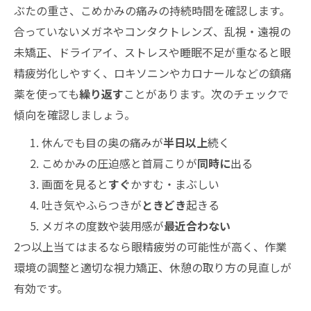
ぶたの重さ、こめかみの痛みの持続時間を確認します。
合っていないメガネやコンタクトレンズ、乱視・遠視の
未矯正、ドライアイ、ストレスや睡眠不足が重なると眼
精疲労化しやすく、ロキソニンやカロナールなどの鎮痛
薬を使っても
繰り返す
ことがあります。次のチェックで
傾向を確認しましょう。
休んでも目の奥の痛みが
半日以上
続く
こめかみの圧迫感と首肩こりが
同時に
出る
画面を見ると
すぐ
かすむ・まぶしい
吐き気やふらつきが
ときどき
起きる
メガネの度数や装用感が
最近合わない
2つ以上当てはまるなら眼精疲労の可能性が高く、作業
環境の調整と適切な視力矯正、休憩の取り方の見直しが
有効です。