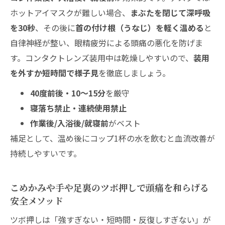
ホットアイマスクが難しい場合、
まぶたを閉じて深呼吸
を30秒
、その後に
首の付け根（うなじ）を軽く温める
と
自律神経が整い、眼精疲労による頭痛の悪化を防げま
す。コンタクトレンズ装用中は乾燥しやすいので、
装用
を外すか短時間で様子見
を徹底しましょう。
40度前後・10〜15分
を厳守
寝落ち禁止・連続使用禁止
作業後/入浴後/就寝前
がベスト
補足として、温め後にコップ1杯の水を飲むと血流改善が
持続しやすいです。
こめかみや手や足裏のツボ押しで頭痛を和らげる
安全メソッド
ツボ押しは「強すぎない・短時間・反復しすぎない」が