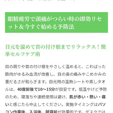
眼精疲労で頭痛がつらい時の即効リセ
ット＆今すぐ始める予防法
目元を温めて首の付け根までリラックス！簡
単セルフケア術
目の周りや首の付け根をやさしく温めると、こわばった
筋肉がゆるみ血流が改善し、目の奥の痛みやこめかみの
重だるさが和らぎます。目元用の温熱シートや蒸しタオ
ルは、
40度前後で10〜15分
が目安です。低温やけど予防
のため、寝落ちや連続使用は避け、
肌が赤い・熱い・痛
い
と感じたら中止してください。実施タイミングは
パソ
コン作業後、入浴後、就寝前
が効果的です。デスクでは