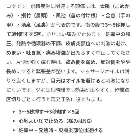
コツです。眼精疲労に関連する頭痛には、
太陽（こめか
み）・攅竹（眉頭）・風池（首の付け根）・合谷（手の
甲）・湧泉（足裏）
が代表的です。指の腹で
3〜5秒押し
て3秒離す
を
5回
、心地よい痛みで止めます。
妊娠中の強
圧、発熱や循環器の不調、皮膚炎部位
への刺激は避け、
めまい・吐き気・痛み増強
が出たらすぐ中止してくださ
い。片側が強く痛む時は、
痛み側を弱め、反対側をやや
長め
にすると緊張差が整います。マッサージオイルは滑
りを良くしますが、
目元はオイルを避ける
と刺激になり
にくいです。ツボは短時間でも効果が出やすく、
作業の
区切りごと
に行うと再発予防に役立ちます。
3〜5秒押す→3秒離す×5回
心地よい圧で止める（痛みはNG）
妊娠中・発熱時・皮膚炎部位は避ける