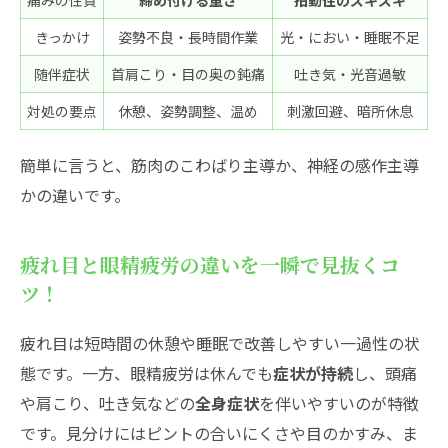
痛みの性質
締め付ける重さ
拍動性のズキズキ
軽度〜中等度のときは自宅ケアが最強！進
め方を解説
きっかけ
姿勢不良・長時間作業
光・におい・睡眠不足
もう繰り返さない！眼精疲労による頭痛予防の
随伴症状
首肩こり・目の奥の鈍痛
吐き気・光音過敏
実践チェックリスト
対処の要点
休憩、姿勢調整、温め
刺激回避、暗所休息
毎日のルーティンを見直して頭痛ゼロ生活
へ！
簡単に言うと、筋肉のこわばり主導か、神経の感作主導
かの違いです。
疲れ目と眼精疲労の違いを一瞬で見抜くコ
ツ！
疲れ目は短時間の休憩や睡眠で改善しやすい一過性の状
態です。一方、眼精疲労は休んでも
症状が持続
し、頭痛
や肩こり、吐き気などの
全身症状
を伴いやすいのが特徴
です。見分けにはピントの合いにくさや目のかすみ、ま