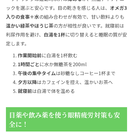
ックを選ぶと安心です。目の乾きを感じる人は、
オメガ3
入りの食事＋水
の組み合わせが有効で、甘い飲料よりも
温かい緑茶やほうじ茶
の方が相性が良いです。就寝前は
利尿作用を避け、
白湯を1杯
に切り替えると睡眠の質が安
定します。
作業開始前
に白湯を1杯飲む
1時間ごと
に水か無糖茶を200ml
午後の集中タイム
は砂糖なしコーヒー1杯まで
夕方以降
はカフェインを控え、温かいお茶へ
就寝前
は白湯で体を温める
目薬や飲み薬を使う眼精疲労対策も安
全に！