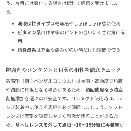
う、片目だけ悪化する場合は眼科で評価を受けましょ
う。
涙液保持タイプ
は乾燥感やしょぼしょぼ感に便利
ビタミン系
は作業後のピントの合いにくさ対策に有
用
抗炎症系
は充血や痛みが強い時だけ短期間で使う
防腐剤やコンタクトと目薬の相性を徹底チェック
防腐剤（例：ベンザルコニウム）は長期・高頻度で角膜
や結膜に負担となる場合があるため、
頻回使用なら防腐
剤無添加
を選ぶのが安全です。コンタクト使用時は、レ
ンズ装着中に使える表記を必ず確認しましょう。ソフト
レンズは薬剤を吸着しやすく刺激が残ることがあるた
め、基本は
レンズを外して点眼→10〜15分後に再装着
が