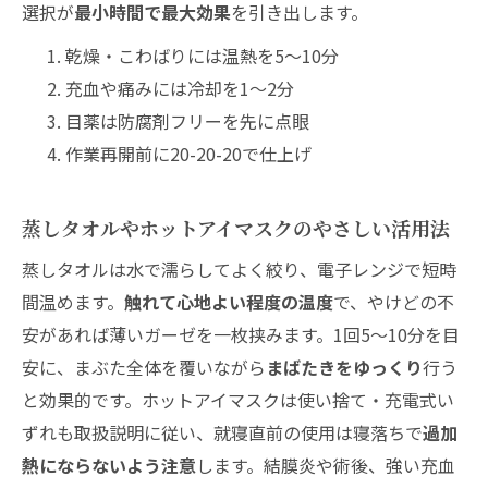
選択が
最小時間で最大効果
を引き出します。
乾燥・こわばりには温熱を5〜10分
充血や痛みには冷却を1〜2分
目薬は防腐剤フリーを先に点眼
作業再開前に20-20-20で仕上げ
蒸しタオルやホットアイマスクのやさしい活用法
蒸しタオルは水で濡らしてよく絞り、電子レンジで短時
間温めます。
触れて心地よい程度の温度
で、やけどの不
安があれば薄いガーゼを一枚挟みます。1回5〜10分を目
安に、まぶた全体を覆いながら
まばたきをゆっくり
行う
と効果的です。ホットアイマスクは使い捨て・充電式い
ずれも取扱説明に従い、就寝直前の使用は寝落ちで
過加
熱にならないよう注意
します。結膜炎や術後、強い充血