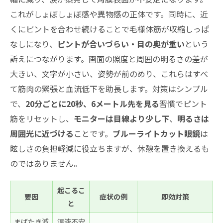
くれる？
これがしょぼしょぼ感や異物感の正体です。同時に、近
もう繰り返さない！眼精疲労の再発防止習慣と1
くにピントを合わせ続けることで毛様体筋が収縮しっぱ
週間チャレンジ
なしになり、
ピントが合いづらい・目の奥が重い
という
睡眠・ストレス・理想の休憩ペースのつく
訴えにつながります。画面の照度と周囲の明るさの差が
り方
大きい、文字が小さい、姿勢が前のめり、これらはすべ
デスクワークにおすすめ疲労対策グッズ活
て筋肉の緊張と血流低下を助長します。対策はシンプル
用術
で、
20分ごとに20秒、6メートル先を見る
習慣でピント
筋をリセットし、
モニターは目線より少し下
、
明るさは
眼精疲労の治し方についてよくある質問まとめ
周囲光に近づける
ことです。
ブルーライトカット眼鏡
は
眼精疲労の症状がツライ時のとっさの対処
眩しさの負担軽減に役立ちますが、休憩を置き換えるも
法は？
のではありません。
眼精疲労は温める？冷やす？症状タイプ別
の選び方
起こるこ
要因
症状の例
即効対策
目の奥までツライ時、何をすればラクにな
と
る？
まばたき減
涙液不安