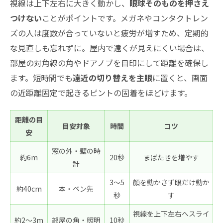
視線は上下左右に大きく動かし、
眼球そのものを押さえ
つけない
ことがポイントです。メガネやコンタクトレン
ズの人は度数が合っていないと疲労が増すため、定期的
な見直しも忘れずに。屋内で遠くが見えにくい場合は、
部屋の対角線の角やドアノブを目印にして距離を確保し
ます。短時間でも
遠近の切り替えを主眼
に置くと、画面
の近距離固定で起きるピントの固着をほどけます。
距離の目
目安対象
時間
コツ
安
窓の外・壁の時
約6m
20秒
まばたきを増やす
計
3〜5
顔を動かさず眼だけ動か
約40cm
本・ペン先
秒
す
視線を上下左右へスライ
約2〜3m
部屋の角・照明
10秒