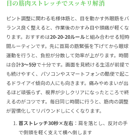
目の筋肉ストレッチでスッキリ解消
ピント調整に関わる毛様体筋と、目を動かす外眼筋をバ
ランス良く整えると、作業後のかすみ目や頭痛が軽くな
ります。おすすめは
20-20-20ルール
と組み合わせる短時
間ルーティンです。先に首肩の筋緊張を下げてから眼球
運動を行うと、負担が分散して効率が上がります。時間
は合計
3〜5分
で十分です。画面を見続ける生活が前提で
も続けやすく、パソコンやスマートフォンの酷使で起こ
るドライアイ傾向の人にも向きます。痛みやめまいが出
るほど頑張らず、視界が少しクリアになったところで終
えるのがコツです。毎日同じ時間に行うと、筋肉の調整
が習慣化してリバウンドしにくくなります。
首ストレッチ30秒×左右
：肩を落とし、反対の手
で側頭を軽く支えて横へ倒します