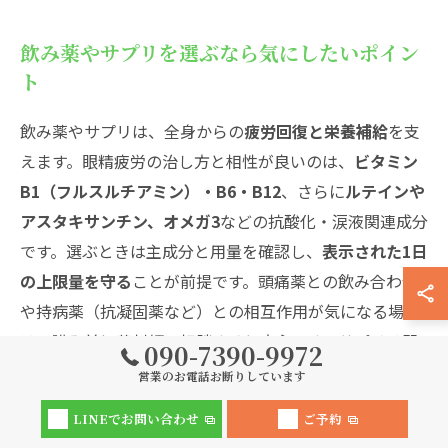
飲み薬やサプリを選ぶなら気にしたいポイン
ト
飲み薬やサプリは、全身からの
疲労回復と栄養補給
を支
えます。眼精疲労の治し方と相性が良いのは、
ビタミン
B1（フルスルチアミン）・B6・B12
、さらに
ルテインや
アスタキサンチン、オメガ3
などの抗酸化・涙液関連成分
です。選ぶときは主成分と用量を確認し、
表示された1日
の上限量を守る
ことが前提です。頭痛薬との飲み合わせ
や持病薬（抗凝固薬など）との相互作用が気になる場合
は、購入前に薬剤師へ相談すると安心です。サプリは即
090-7390-9972
効性より
2〜4週間の継続
で体感しやすく、食事では豚肉
営業のお電話お断りしています
や魚、緑黄色野菜を意識して不足を補いましょう。症状
LINEでお問い合わせ
ご予約
が強い日には温熱ケアや作業環境の調整（画面の明るさ