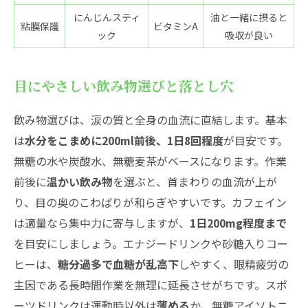
にんじんスティ
油と一緒に摂ると
粘膜保護
ビタミンA
ック
吸収が良い
目にやさしい飲み物選びと落とし穴
飲み物選びは、涙の質と全身の血流に直結します。基本
は
水分をこまめに200ml前後、1日8回程度
が目安です。
無糖の水や炭酸水、無糖麦茶がベースになります。作業
前後に
温かい飲み物
を選ぶと、首まわりの血流が上が
り、目の奥のこわばりが和らぎやすいです。カフェイン
は適量なら集中力に寄与しますが、
1日200mg程度まで
を目安にしましょう。エナジードリンクや砂糖入りコー
ヒーは、
糖分過多で血糖が乱高下
しやすく、眼精疲労の
主因である長時間作業を無理に延長させがちです。スポ
ーツドリンクは運動時以外は
薄める
か、無糖アイソトニ