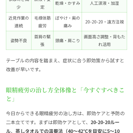
乾燥・かすみ
人工涙液・加湿
眼精疲労はどれくらいで治る？改善の目安
少
定
と注意点
近見作業の
毛様体筋
ぼやけ・奥の
20-20-20・遠方注視
眼精疲労が治らない時、眼科ではどんな対
連続
疲労
痛み
応をしてもらえる？
首肩の緊
画面高さ調整・背もた
姿勢不良
頭痛・肩こり
片目だけで出る眼精疲労の原因とは？注意
張
れ活用
すべきケースも
テーブルの内容を踏まえ、症状に合う即効策から試すと
眼精疲労からくる頭痛や吐き気、どこまで
改善が早いです。
自宅対応？
目薬・飲み薬選びで気をつけたいチェック
眼精疲労の治し方全体像と「今すぐすべきこ
ポイント
と」
今日からできる眼精疲労の治し方は、即効ケアと予防の
二本立てです。まずは即効ケアとして、
20-20-20ルー
ル
、
蒸しタオルでの温罨法（40～42℃を目安に5～10