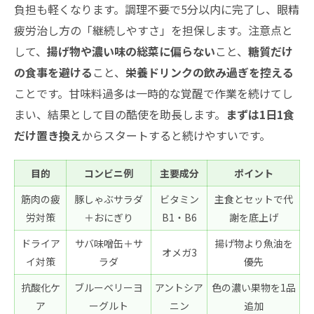
負担も軽くなります。調理不要で5分以内に完了し、眼精
疲労治し方の「継続しやすさ」を担保します。注意点と
して、
揚げ物や濃い味の総菜に偏らない
こと、
糖質だけ
の食事を避ける
こと、
栄養ドリンクの飲み過ぎを控える
ことです。甘味料過多は一時的な覚醒で作業を続けてし
まい、結果として目の酷使を助長します。
まずは1日1食
だけ置き換え
からスタートすると続けやすいです。
目的
コンビニ例
主要成分
ポイント
筋肉の疲
豚しゃぶサラダ
ビタミン
主食とセットで代
労対策
＋おにぎり
B1・B6
謝を底上げ
ドライア
サバ味噌缶＋サ
揚げ物より魚油を
オメガ3
イ対策
ラダ
優先
抗酸化ケ
ブルーベリーヨ
アントシア
色の濃い果物を1品
ア
ーグルト
ニン
追加