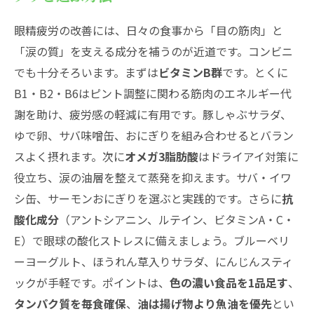
眼精疲労の改善には、日々の食事から「目の筋肉」と
「涙の質」を支える成分を補うのが近道です。コンビニ
でも十分そろいます。まずは
ビタミンB群
です。とくに
B1・B2・B6はピント調整に関わる筋肉のエネルギー代
謝を助け、疲労感の軽減に有用です。豚しゃぶサラダ、
ゆで卵、サバ味噌缶、おにぎりを組み合わせるとバラン
スよく摂れます。次に
オメガ3脂肪酸
はドライアイ対策に
役立ち、涙の油層を整えて蒸発を抑えます。サバ・イワ
シ缶、サーモンおにぎりを選ぶと実践的です。さらに
抗
酸化成分
（アントシアニン、ルテイン、ビタミンA・C・
E）で眼球の酸化ストレスに備えましょう。ブルーベリ
ーヨーグルト、ほうれん草入りサラダ、にんじんスティ
ックが手軽です。ポイントは、
色の濃い食品を1品足す
、
タンパク質を毎食確保
、
油は揚げ物より魚油を優先
とい