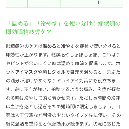
ド
「温める」「冷やす」を使い分け！症状別の
即効眼精疲労ケア
眼精疲労のケアは
温める
と
冷やす
を症状で使い分けると
即効性が上がります。乾燥感やしょぼしょぼ、こわばり
やピントが合いにくい時は温めて血流を促進します。
ホ
ットアイマスクや蒸しタオル
で目元を温めると、まぶた
の油分が溶けやすくなりドライアイ対策にも役立ちま
す。逆に充血が強い、拍動するような痛み、炎症が疑わ
れる時は冷やして落ち着かせます。ただし長時間の冷却
は血流を落とし過ぎるため
短時間に限定
しましょう。目
薬は人工涙液など刺激の少ないタイプを先に使い、その
後に温熱を重ねると保湿効果が続きます。状況に応じた