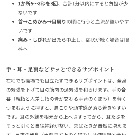
1か所5〜8秒を3回
、合計1分以内にすると負担が少
ないです
首→こめかみ→目周り
の順に行うと血流が整いやす
いです
痛み・しびれ
が出たら中止し、症状が続く場合は眼
科へ
手・耳・足裏などサッとできるサブポイント
在宅でも職場でも目立たずできるサブポイントは、全身
の緊張を下げて目の筋肉の過緊張を和らげます。手の
合
谷
（親指と人差し指の骨が交わる手背のくぼみ）を軽く
つまむように押すと、肩こりや頭重感が落ち着きやすい
です。耳の外縁を根元から上へさすってから、耳たぶを
そっと引くと自律神経が整い、まばたきが自然に増えま
す。足裏の
湧泉
（土踏まず上のくぼみ）は深呼吸と合わ