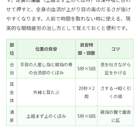
せて押すと、全身の血流が上がり目の奥のだるさが抜け
やすくなります。人前で時間を取れない時に使える、現
実的な眼精疲労の治し方として覚えておくと便利です。
部
目安時
位置の目安
コツ
位
間・回数
合
手背の人差し指と親指の骨
息を吐きながら
5秒×5回
谷
の合流部のくぼみ
圧をかける
耳
20秒×2
さする→軽く引
全
外縁と耳たぶ
周
くの順
体
湧
親指の腹で垂直
土踏まず上のくぼみ
5秒×6回
泉
に圧