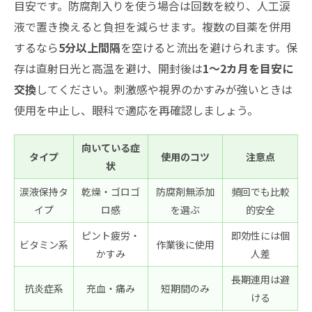
目安です。防腐剤入りを使う場合は回数を絞り、人工涙
液で置き換えると負担を減らせます。複数の目薬を併用
するなら
5分以上間隔
を空けると流出を避けられます。保
存は直射日光と高温を避け、開封後は
1〜2カ月を目安に
交換
してください。刺激感や視界のかすみが強いときは
使用を中止し、眼科で適応を再確認しましょう。
向いている症
タイプ
使用のコツ
注意点
状
涙液保持タ
乾燥・ゴロゴ
防腐剤無添加
頻回でも比較
イプ
ロ感
を選ぶ
的安全
ピント疲労・
即効性には個
ビタミン系
作業後に使用
かすみ
人差
長期連用は避
抗炎症系
充血・痛み
短期間のみ
ける