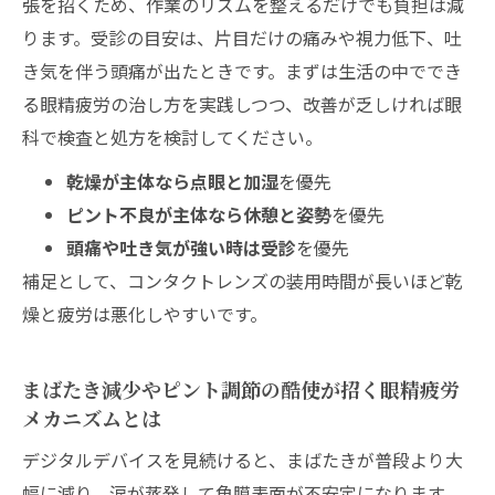
張を招くため、作業のリズムを整えるだけでも負担は減
いい？
ります。受診の目安は、片目だけの痛みや視力低下、吐
目を元気にする栄養素＆食品をコンビニで
き気を伴う頭痛が出たときです。まずは生活の中ででき
サクッと選ぶ方法
る眼精疲労の治し方を実践しつつ、改善が乏しければ眼
目にやさしい飲み物選びと落とし穴
科で検査と処方を検討してください。
目薬や飲み薬を使う眼精疲労対策も安全に！
乾燥が主体なら点眼と加湿
を優先
眼精疲労におすすめな目薬のタイプと使い
ピント不良が主体なら休憩と姿勢
を優先
分けポイント
頭痛や吐き気が強い時は受診
を優先
飲み薬やサプリを選ぶなら気にしたいポイ
補足として、コンタクトレンズの装用時間が長いほど乾
ント
燥と疲労は悪化しやすいです。
眼精疲労の治し方だけじゃ限界？病院で頼れる
タイミング
まばたき減少やピント調節の酷使が招く眼精疲労
こんな時は病院へ！受診の目安や見きわめ
メカニズムとは
方
デジタルデバイスを見続けると、まばたきが普段より大
眼精疲労が治らない時、病院では何をして
幅に減り、涙が蒸発して角膜表面が不安定になります。