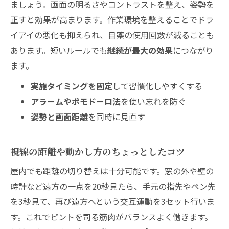
ましょう。画面の明るさやコントラストを整え、姿勢を
正すと効果が高まります。作業環境を整えることでドラ
イアイの悪化も抑えられ、目薬の使用回数が減ることも
あります。短いルールでも
継続が最大の効果
につながり
ます。
実施タイミングを固定
して習慣化しやすくする
アラームやポモドーロ法
を使い忘れを防ぐ
姿勢と画面距離
を同時に見直す
視線の距離や動かし方のちょっとしたコツ
屋内でも距離の切り替えは十分可能です。窓の外や壁の
時計など遠方の一点を20秒見たら、手元の指先やペン先
を3秒見て、再び遠方へという交互運動を3セット行いま
す。これでピントを司る筋肉がバランスよく働きます。