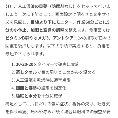
分）
、
人工涙液の目薬（防腐剤なし）
をセットで行いま
しょう。次に予防として、画面設定は明るさと文字サイ
ズを見直し、
目線より下にモニター
、
作業60分ごとに5
分の小休止
、
加湿と空調の調整
を整えます。食事面では
ビタミンB群やオメガ3、アントシアニン
の摂取が日々の
回復を後押しします。以下の手順で実践すると、負担を
最短で下げられます。
20-20-20
をタイマーで確実に実施
蒸しタオル
で目の周りとこめかみを温める
人工涙液
を乾燥時に適宜点眼
画面と姿勢
の設定を固定化
睡眠と水分
を十分に確保
補足として、片目だけの強い症状、視界の欠け、吐き気
を伴う頭痛、痛みや赤みが続く場合は眼科での検査が安