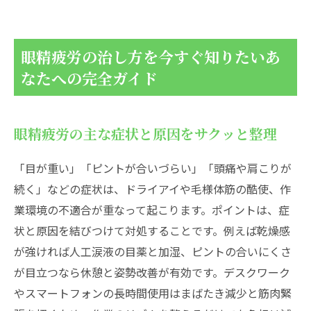
ク集
20-20-20ルールで目を瞬間リセット
「温める」「冷やす」を使い分け！症状別
眼精疲労の治し方を今すぐ知りたいあ
の即効眼精疲労ケア
なたへの完全ガイド
デスクワーク中の眼精疲労対策！快適作業環境
にチェンジ
眼精疲労の主な症状と原因をサクッと整理
画面の明るさ・コントラスト・文字サイズ
のベストバランス
「目が重い」「ピントが合いづらい」「頭痛や肩こりが
眼精疲労に効くツボやマッサージの正解テクニ
続く」などの症状は、ドライアイや毛様体筋の酷使、作
ック
業環境の不適合が重なって起こります。ポイントは、症
目の周り・首・こめかみをケアするコツと
状と原因を結びつけて対処することです。例えば乾燥感
注意点
が強ければ人工涙液の目薬と加湿、ピントの合いにくさ
が目立つなら休憩と姿勢改善が有効です。デスクワーク
目の筋肉ストレッチでスッキリ解消
やスマートフォンの長時間使用はまばたき減少と筋肉緊
眼精疲労の治し方で食事や栄養なら何を選べば