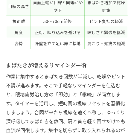
画面上端が目線と同等かや
まばたき増加で乾燥
目線の高さ
や下
対策
視距離
50〜70cm前後
ピント負担の軽減
角度
正対、映り込みを避ける
眩しさと緊張を低減
姿勢
骨盤を立て足は床に接地
肩こり・頭痛の軽減
まばたきが増えるリマインダー術
作業に集中するとまばたき回数が半減し、乾燥やピント
不調が進みます。そこで手軽なリマインダーを仕込む
と、眼精疲労治し方の「即効」と「継続」が両立しま
す。タイマーを活用し、短時間の視線リセットを習慣化
しましょう。合図が来たら視線を遠くへ移し、ゆっくり
深呼吸してまばたきを数回、肩と首を軽く回すだけでも
血流が回復します。集中を切らずに取り入れられるのが