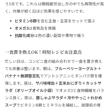
う3点です。これらは眼精疲労治し方の中でも再現性が高
く、作業が続く日ほど効果を感じやすいです。
ビタミンB群
を含む主食・主菜をセットで選ぶ
オメガ3
は青魚缶を常備
抗酸化成分
は色の濃い副菜や果物で補う
一食置き換えOK！時短レシピ＆注意点
忙しい日は、コンビニ食の組み合わせで一食を置き換え
ても栄養は整います。朝は、
ブルーベリーヨーグルト＋
バナナ＋無調整豆乳
でアントシアニンとタンパク質を確
保します。昼は、
サバ味噌缶＋玄米おにぎり＋カットサ
ラダ（オリーブオイル小袋）
でオメガ3と食物繊維をバラ
ンス良く。夜は、
豚しゃぶサラダ＋冷ややっこ＋わかめ
スープ
でビタミンB群とミネラルを補給し、就寝前の胃