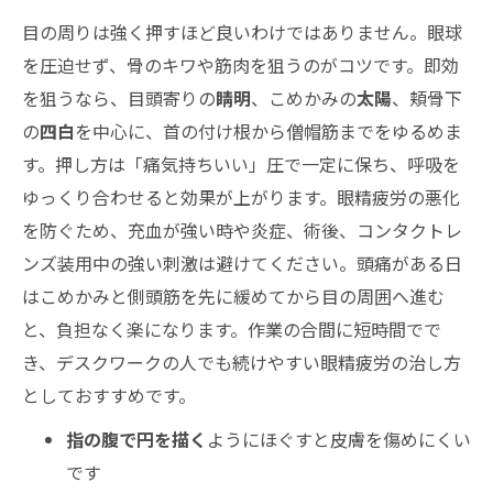
目の周りは強く押すほど良いわけではありません。眼球
を圧迫せず、骨のキワや筋肉を狙うのがコツです。即効
を狙うなら、目頭寄りの
睛明
、こめかみの
太陽
、頬骨下
の
四白
を中心に、首の付け根から僧帽筋までをゆるめま
す。押し方は「痛気持ちいい」圧で一定に保ち、呼吸を
ゆっくり合わせると効果が上がります。眼精疲労の悪化
を防ぐため、充血が強い時や炎症、術後、コンタクトレ
ンズ装用中の強い刺激は避けてください。頭痛がある日
はこめかみと側頭筋を先に緩めてから目の周囲へ進む
と、負担なく楽になります。作業の合間に短時間でで
き、デスクワークの人でも続けやすい眼精疲労の治し方
としておすすめです。
指の腹で円を描く
ようにほぐすと皮膚を傷めにくい
です