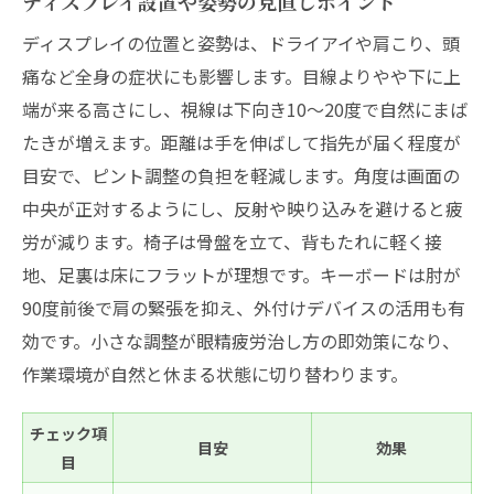
ディスプレイ設置や姿勢の見直しポイント
ディスプレイの位置と姿勢は、ドライアイや肩こり、頭
痛など全身の症状にも影響します。目線よりやや下に上
端が来る高さにし、視線は下向き10〜20度で自然にまば
たきが増えます。距離は手を伸ばして指先が届く程度が
目安で、ピント調整の負担を軽減します。角度は画面の
中央が正対するようにし、反射や映り込みを避けると疲
労が減ります。椅子は骨盤を立て、背もたれに軽く接
地、足裏は床にフラットが理想です。キーボードは肘が
90度前後で肩の緊張を抑え、外付けデバイスの活用も有
効です。小さな調整が眼精疲労治し方の即効策になり、
作業環境が自然と休まる状態に切り替わります。
チェック項
目安
効果
目