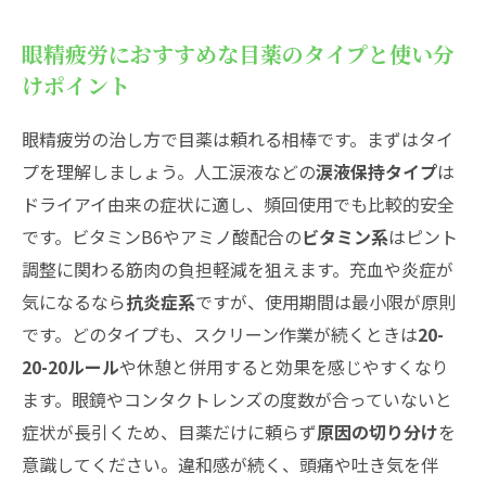
眼精疲労におすすめな目薬のタイプと使い分
けポイント
眼精疲労の治し方で目薬は頼れる相棒です。まずはタイ
プを理解しましょう。人工涙液などの
涙液保持タイプ
は
ドライアイ由来の症状に適し、頻回使用でも比較的安全
です。ビタミンB6やアミノ酸配合の
ビタミン系
はピント
調整に関わる筋肉の負担軽減を狙えます。充血や炎症が
気になるなら
抗炎症系
ですが、使用期間は最小限が原則
です。どのタイプも、スクリーン作業が続くときは
20-
20-20ルール
や休憩と併用すると効果を感じやすくなり
ます。眼鏡やコンタクトレンズの度数が合っていないと
症状が長引くため、目薬だけに頼らず
原因の切り分け
を
意識してください。違和感が続く、頭痛や吐き気を伴