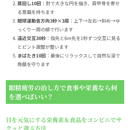
肩回し10回
：肘で大きな円を描き、肩甲骨を寄せ
る意識を持ちます
眼球運動各方向3秒×3周
：上下→左右→斜め→ゆ
っくり一周の順で行います
遠近交互30秒
：指先と6m先を1秒ずつ交互に見る
とピント調整が整います
まばたき10回
：最後にリラックスして自然な涙で
角膜を守ります
眼精疲労の治し方で食事や栄養なら何
を選べばいい？
目を元気にする栄養素＆食品をコンビニでサ
クッと選ぶ方法