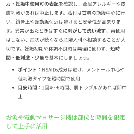
力・妊娠中使用可の表記
を確認し、金属アレルギーや皮
膚刺激があれば中止します。貼付は首肩の筋腹中心に行
い、鎖骨上や頸動脈付近は避けると安全性が高まりま
す。異常が出たときは
すぐに剥がして洗い流す
、再使用
はしない、症状が続くなら産婦人科へ相談することが大
切です。妊娠初期や体調不良時は無理に使わず、
短時
間・低刺激・少量
を基本にしましょう。
ポイント
：NSAIDs成分は避け、メントール中心や
低刺激タイプを短時間で使用
目安時間
：1回4〜6時間、肌トラブルがあれば即中
止
お灸や電動マッサージ機は部位と時間を限定
して上手に活用