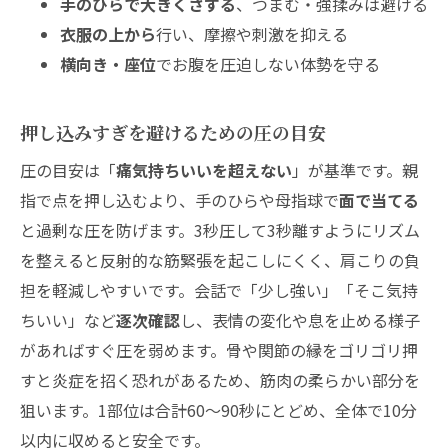
手のひらで大きくさする
、つまむ・強揉みは避ける
衣服の上から
行い、摩擦や刺激を抑える
横向き・座位
でお腹を圧迫しない体勢を守る
押し込みすぎを避けるための圧の目安
圧の目安は「
痛気持ちいいを超えない
」が基準です。親
指で点を押し込むより、手のひらや母指球で
面で当てる
と過剰な圧を防げます。3秒圧して3秒離すようにリズム
を整えると反射的な筋緊張を起こしにくく、肩こりの負
担を軽減しやすいです。会話で「少し強い」「そこ気持
ちいい」など
逐次確認
し、表情の変化や息を止める様子
があればすぐ圧を弱めます。骨や関節の縁をゴリゴリ押
すと炎症を招く恐れがあるため、筋肉の柔らかい部分を
狙います。1部位は合計60〜90秒にとどめ、全体で10分
以内に収めると安全です。