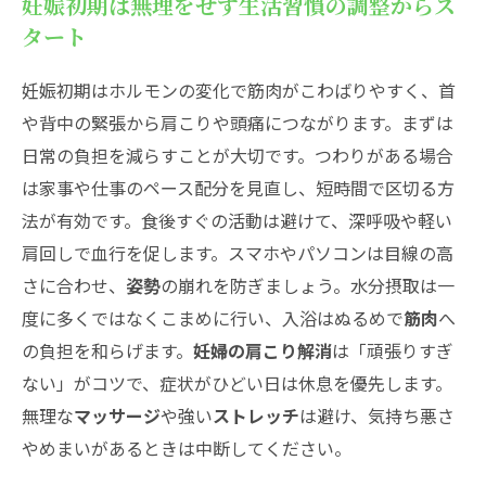
妊娠初期は無理をせず生活習慣の調整からス
タート
妊娠初期はホルモンの変化で筋肉がこわばりやすく、首
や背中の緊張から肩こりや頭痛につながります。まずは
日常の負担を減らすことが大切です。つわりがある場合
は家事や仕事のペース配分を見直し、短時間で区切る方
法が有効です。食後すぐの活動は避けて、深呼吸や軽い
肩回しで血行を促します。スマホやパソコンは目線の高
さに合わせ、
姿勢
の崩れを防ぎましょう。水分摂取は一
度に多くではなくこまめに行い、入浴はぬるめで
筋肉
へ
の負担を和らげます。
妊婦の肩こり解消
は「頑張りすぎ
ない」がコツで、症状がひどい日は休息を優先します。
無理な
マッサージ
や強い
ストレッチ
は避け、気持ち悪さ
やめまいがあるときは中断してください。