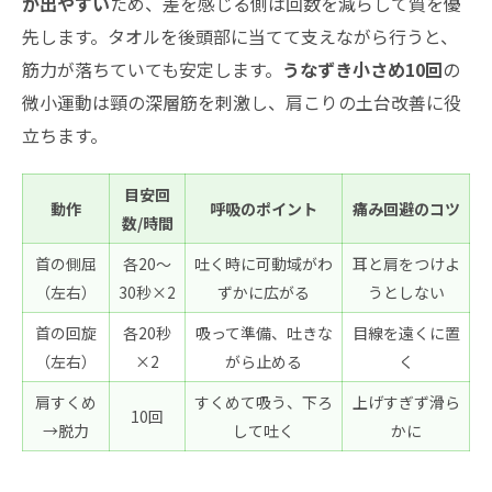
が出やすい
ため、差を感じる側は回数を減らして質を優
先します。タオルを後頭部に当てて支えながら行うと、
筋力が落ちていても安定します。
うなずき小さめ10回
の
微小運動は頸の深層筋を刺激し、肩こりの土台改善に役
立ちます。
目安回
動作
呼吸のポイント
痛み回避のコツ
数/時間
首の側屈
各20〜
吐く時に可動域がわ
耳と肩をつけよ
（左右）
30秒×2
ずかに広がる
うとしない
首の回旋
各20秒
吸って準備、吐きな
目線を遠くに置
（左右）
×2
がら止める
く
肩すくめ
すくめて吸う、下ろ
上げすぎず滑ら
10回
→脱力
して吐く
かに