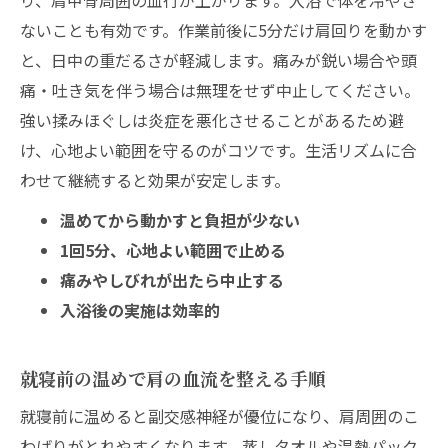
り、肩甲骨周囲の血行が上がります。入浴で体を冷やさ
ないことも有効です。作業前後に5分だけ肩回りを動かす
と、日中の重だるさが軽減します。痛みが鋭い場合や頭
痛・吐き気を伴う場合は無理をせず中止してください。
強い揉みほぐしは炎症を悪化させることがあるため避
け、心地よい範囲を守るのがコツです。生活リズムに合
わせて継続すると効果が安定します。
温めてから動かすと負担が少ない
1回5分、心地よい範囲で止める
痛みやしびれが出たら中止する
入浴後の実施は効率的
就寝前の温めで肩の血流を整える手順
就寝前に温めると副交感神経が優位になり、肩周囲のこ
わばりがとれやすくなります。蒸しタオルや温熱パック