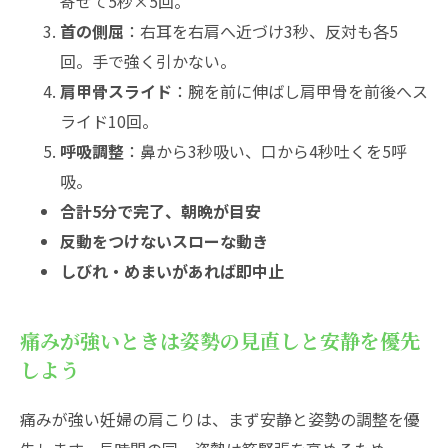
寄せて5秒×5回。
首の側屈
：右耳を右肩へ近づけ3秒、反対も各5
回。手で強く引かない。
肩甲骨スライド
：腕を前に伸ばし肩甲骨を前後へス
ライド10回。
呼吸調整
：鼻から3秒吸い、口から4秒吐くを5呼
吸。
合計5分で完了、朝晩が目安
反動をつけないスローな動き
しびれ・めまいがあれば即中止
痛みが強いときは姿勢の見直しと安静を優先
しよう
痛みが強い妊婦の肩こりは、まず安静と姿勢の調整を優