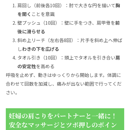
肩回し（前後各10回）：肘で大きな円を描いて
胸
を開く
ことを意識
壁プッシュ（10回）：壁に手をつき、肩甲骨を
前
後に滑らせる
斜め上リーチ（左右各8回）：片手を斜め上へ伸ば
し
わきの下を広げる
タオル引き（10回）：頭上でタオルを引き合い
肩
の安定性
を高める
呼吸を止めず、動きはゆっくりから開始します。体調に
合わせて回数を加減し、痛みが出ない範囲で行ってくだ
さい。
妊婦の肩こりをパートナーと一緒に！
安全なマッサージとツボ押しのポイン