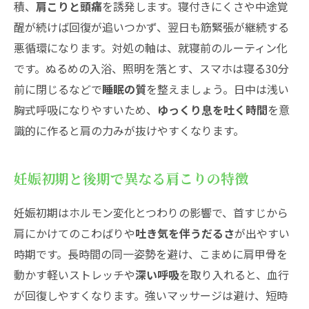
マタニティ整体を利用したい！妊婦の肩こりに
積、
肩こりと頭痛
を誘発します。寝付きにくさや中途覚
悩む方へのタイミングと選び方
醒が続けば回復が追いつかず、翌日も筋緊張が継続する
悪循環になります。対処の軸は、就寝前のルーティン化
施術前の確認事項とカウンセリングで伝え
です。ぬるめの入浴、照明を落とす、スマホは寝る30分
たいポイント
前に閉じるなどで
睡眠の質
を整えましょう。日中は浅い
自宅ケアと整体を上手に組み合わせて肩こ
胸式呼吸になりやすいため、
ゆっくり息を吐く時間
を意
り再発を防ぐ
識的に作ると肩の力みが抜けやすくなります。
妊婦の肩こりに関するよくある質問と安心でき
る行動の目安
妊娠初期と後期で異なる肩こりの特徴
妊婦の肩こりで自宅ケアはどこまでOK？安
全ラインを知っておこう
妊娠初期はホルモン変化とつわりの影響で、首すじから
妊婦の肩こりで病院を受診する科と受診の
肩にかけてのこわばりや
吐き気を伴うだるさ
が出やすい
きっかけをチェック
時期です。長時間の同一姿勢を避け、こまめに肩甲骨を
動かす軽いストレッチや
深い呼吸
を取り入れると、血行
が回復しやすくなります。強いマッサージは避け、短時