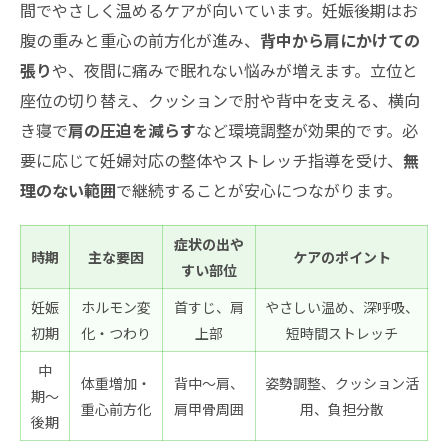
間でやさしく温めるケアが向いています。妊娠後期はお
腹の重みと重心の前方化が進み、
背中から肩にかけての
張り
や、夜間に痛みで眠れない悩みが増えます。立位と
座位の切り替え、クッションで肘や背中を支える、横向
き寝で
肩の圧迫を減らす
など環境調整が効果的です。必
要に応じて妊婦対応の整体やストレッチ指導を受け、
無
理のない範囲
で継続することが安心につながります。
症状の出や
時期
主な要因
ケアのポイント
すい部位
妊娠
ホルモン変
首すじ、肩
やさしい温め、深呼吸、
初期
化・つわり
上部
短時間ストレッチ
中
体重増加・
背中〜肩、
姿勢調整、クッション活
期〜
重心前方化
肩甲骨周囲
用、負担分散
後期