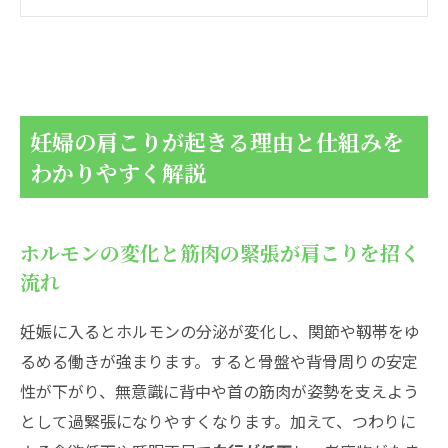
妊娠初期と後期で異なる肩こりの特徴
今日からできる！妊婦の肩こり対処法を重症度
別に詳しくガイド
軽い張りには温めと短時間のストレッチで
ラクになるコツ
妊婦の肩こりが起きる理由と仕組みを
痛みが強いときは姿勢の見直しと安静を優
わかりやすく解説
先しよう
妊婦の肩こりにおすすめ！自宅で手軽にできる
ホルモンの変化と筋肉の緊張が肩こりを招く
ストレッチとエクササイズ
流れ
首と肩の可動域を広げるやさしいストレッ
チでスッキリ
妊娠に入るとホルモンの分泌が変化し、関節や靱帯をゆ
肩甲骨まわりをほぐす動的エクササイズで
るめる働きが強まります。すると骨盤や背骨周りの安定
軽やかに
性が下がり、無意識に背中や首の筋肉が姿勢を支えよう
妊婦の肩こりをパートナーと一緒に！安全なマ
として過緊張になりやすくなります。加えて、つわりに