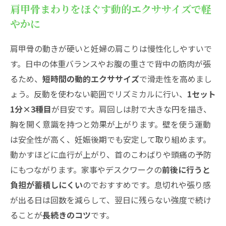
肩甲骨まわりをほぐす動的エクササイズで軽
やかに
肩甲骨の動きが硬いと妊婦の肩こりは慢性化しやすいで
す。日中の体重バランスやお腹の重さで背中の筋肉が張
るため、
短時間の動的エクササイズ
で滑走性を高めまし
ょう。反動を使わない範囲でリズミカルに行い、
1セット
1分×3種目
が目安です。肩回しは肘で大きな円を描き、
胸を開く意識を持つと効果が上がります。壁を使う運動
は安全性が高く、妊娠後期でも安定して取り組めます。
動かすほどに血行が上がり、首のこわばりや頭痛の予防
にもつながります。家事やデスクワークの
前後に行うと
負担が蓄積しにくい
のでおすすめです。息切れや張り感
が出る日は回数を減らして、翌日に残らない強度で続け
ることが
長続きのコツ
です。