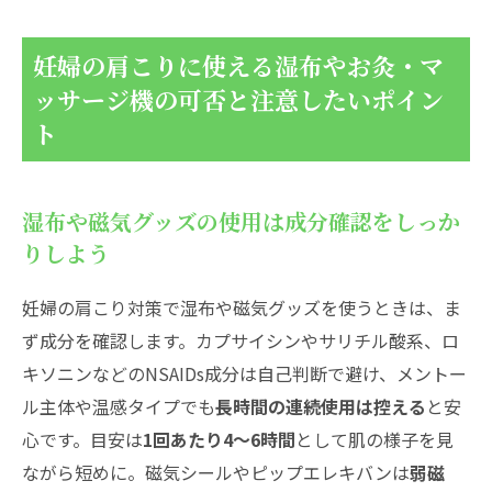
妊婦の肩こりに使える湿布やお灸・マ
ッサージ機の可否と注意したいポイン
ト
湿布や磁気グッズの使用は成分確認をしっか
りしよう
妊婦の肩こり対策で湿布や磁気グッズを使うときは、ま
ず成分を確認します。カプサイシンやサリチル酸系、ロ
キソニンなどのNSAIDs成分は自己判断で避け、メントー
ル主体や温感タイプでも
長時間の連続使用は控える
と安
心です。目安は
1回あたり4〜6時間
として肌の様子を見
ながら短めに。磁気シールやピップエレキバンは
弱磁