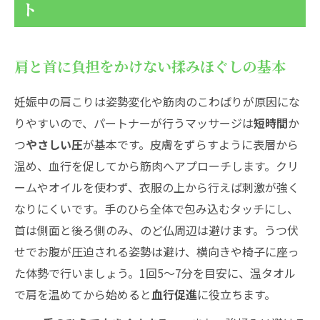
ト
肩と首に負担をかけない揉みほぐしの基本
妊娠中の肩こりは姿勢変化や筋肉のこわばりが原因にな
りやすいので、パートナーが行うマッサージは
短時間
か
つ
やさしい圧
が基本です。皮膚をずらすように表層から
温め、血行を促してから筋肉へアプローチします。クリ
ームやオイルを使わず、衣服の上から行えば刺激が強く
なりにくいです。手のひら全体で包み込むタッチにし、
首は側面と後ろ側のみ、のど仏周辺は避けます。うつ伏
せでお腹が圧迫される姿勢は避け、横向きや椅子に座っ
た体勢で行いましょう。1回5〜7分を目安に、温タオル
で肩を温めてから始めると
血行促進
に役立ちます。