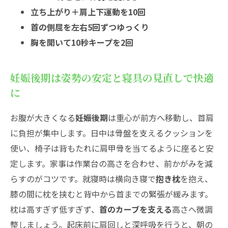
立ち上がり＋肩上下運動を10回
首の側屈を左右5回ずつゆっくり
胸を開いて10秒キープを2回
妊娠後期は姿勢の安定と寝具の見直しで快適
に
お腹が大きくなる
妊娠後期
は重心が前方へ移動し、首肩
に負担が集中します。日中は骨盤を支えるクッションを
使い、椅子は背もたれに肩甲骨を当てるように座ると安
定します。家事は作業台の高さを合わせ、前かがみを減
らすのがコツです。就寝時は横向き寝で
抱き枕
を抱え、
膝の間に枕を挟むと背中から首までの緊張が緩みます。
枕は高すぎず低すぎず、
首のカーブを支える
高さへ微調
整しましょう。起床前に肩回しと深呼吸を行うと、朝の