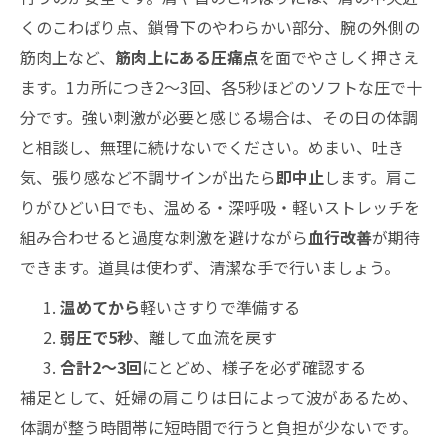
くのこわばり点、鎖骨下のやわらかい部分、腕の外側の
筋肉上など、
筋肉上にある圧痛点
を面でやさしく押さえ
ます。1カ所につき2〜3回、各5秒ほどのソフトな圧で十
分です。強い刺激が必要と感じる場合は、その日の体調
と相談し、無理に続けないでください。めまい、吐き
気、張り感など不調サインが出たら
即中止
します。肩こ
りがひどい日でも、温める・深呼吸・軽いストレッチを
組み合わせると過度な刺激を避けながら
血行改善
が期待
できます。道具は使わず、清潔な手で行いましょう。
温めてから
軽いさすりで準備する
弱圧で5秒
、離して血流を戻す
合計2〜3回
にとどめ、様子を必ず確認する
補足として、妊婦の肩こりは日によって波があるため、
体調が整う時間帯に短時間で行うと負担が少ないです。