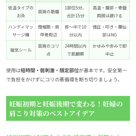
低温タイプの
1部位5分、
高温・腹部・骨盤
首肩の筋腹
お灸
合計15分
周囲は避ける
ハンディマッ
僧帽筋・肩
弱〜中で10
強圧・叩き・腰仙
サージ機
甲骨周辺
分以内
部はNG
首肩のコリ
24時間以内
かゆみや赤みで即
磁気シール
点
で肌観察
中止
使用は
短時間・弱刺激・限定部位
が基本です。安全第一
で負担をかけずにコリの悪循環を断ち切りましょう。
妊娠初期と妊娠後期で変わる！妊婦の
肩こり対策のベストアイデア