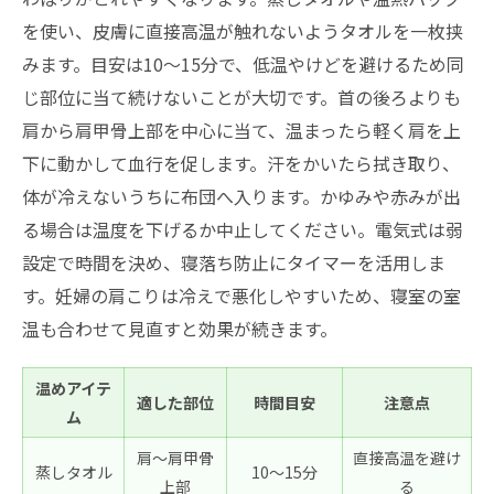
を使い、皮膚に直接高温が触れないようタオルを一枚挟
みます。目安は10〜15分で、低温やけどを避けるため同
じ部位に当て続けないことが大切です。首の後ろよりも
肩から肩甲骨上部を中心に当て、温まったら軽く肩を上
下に動かして血行を促します。汗をかいたら拭き取り、
体が冷えないうちに布団へ入ります。かゆみや赤みが出
る場合は温度を下げるか中止してください。電気式は弱
設定で時間を決め、寝落ち防止にタイマーを活用しま
す。妊婦の肩こりは冷えで悪化しやすいため、寝室の室
温も合わせて見直すと効果が続きます。
温めアイテ
適した部位
時間目安
注意点
ム
肩〜肩甲骨
直接高温を避け
蒸しタオル
10〜15分
上部
る