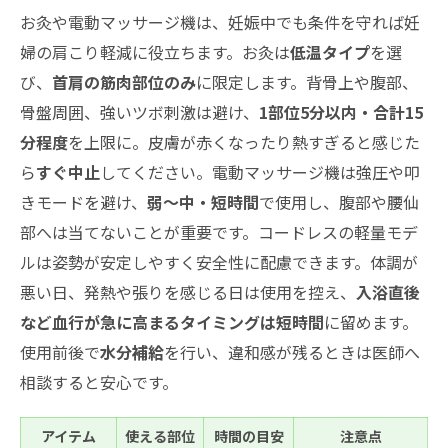
お灸や電動マッサージ機は、妊娠中でも条件を守れば妊
婦の肩こり軽減に役立ちます。お灸は
低温タイプ
を選
び、
首肩の筋肉部位のみ
に限定します。背骨上や腹部、
骨盤周囲、強いツボ刺激は避け、
1部位5分以内・合計15
分程度
を上限に。皮膚が赤くなったり熱すぎると感じた
ら
すぐ中止
してください。電動マッサージ機は強圧や叩
きモードを避け、
弱〜中・短時間
で使用し、腹部や腰仙
部へは当てないことが重要です。コードレスの軽量モデ
ルは姿勢が安定しやすく安全性に配慮できます。体調が
悪い日、発熱や張りを感じる日は使用を控え、
入浴直後
など血行が急に高まるタイミングは短時間
に留めます。
使用前後で
水分補給
を行い、違和感が残るときは医師へ
相談すると安心です。
アイテム
使える部位
時間の目安
注意点