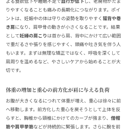
ッサージとツボ押しのポイント
よる食欲低下や睡眠不足で
血行が低下
し、老廃物がたま
りやすくなることも痛みの長期化につながります。ポイ
肩と首に負担をかけない揉みほぐしの基本
ントは、妊娠中の体は守りの姿勢を取りやすく
猫背や巻
ツボ押しは安全性を優先して限定的に行う
き肩
になり、肩甲骨の動きが小さくなることです。結果
コツ
として
妊婦の肩こり
は首から肩、背中にかけて広い範囲
妊婦の肩こりに使える湿布やお灸・マッサージ
で重だるさや張りを感じやすく、頭痛や吐き気を伴う人
機の可否と注意したいポイント
もいます。まずは無理な矯正ではなく、呼吸を深くして
湿布や磁気グッズの使用は成分確認をしっ
肩周りを温めるなど、やさしいケアから始めることが大
かりしよう
切です。
お灸や電動マッサージ機は部位と時間を限
定して上手に活用
体重の増加と重心の前方化が肩に与える負荷
妊娠初期と妊娠後期で変わる！妊婦の肩こり対
お腹が大きくなるにつれて体重が増え、重心は徐々に前
策のベストアイデア
へ移動します。前方化した重心を戻そうとして上体を反
妊娠初期は無理をせず生活習慣の調整から
らすと、胸椎から頸椎にかけてのカーブが強まり、
僧帽
スタート
筋や肩甲挙筋
などが持続的に緊張します。さらに腕を前