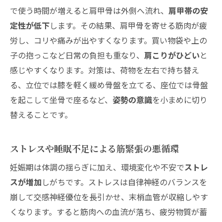
妊娠後期は姿勢の安定と寝具の見直しで快
で使う時間が増えると肩甲骨は外側へ流れ、
肩甲帯の安
適に
定性が低下
します。その結果、肩甲骨を寄せる筋肉が疲
妊婦の肩こりを軽減したい！日常の姿勢や仕
労し、コリや痛みが出やすくなります。買い物袋や上の
事・家事で取り入れる工夫
子の抱っこなど日常の負担も重なり、
肩こりがひどい
と
座るときと立つときの姿勢改善ポイントで
感じやすくなります。対策は、荷物を左右で持ち替え
毎日ラクに
る、立位では膝を軽く緩め骨盤を立てる、座位では骨盤
家事や育児の動作を肩に優しい手順にチェ
を起こして坐骨で座るなど、
姿勢の意識
を小まめに切り
ンジ
替えることです。
妊婦の肩こりと頭痛や吐き気が同時に出るとき
の見分けポイント
ストレスや睡眠不足による筋緊張の悪循環
緊急受診を検討したい症状のチェックリス
妊娠期は体調の揺らぎに加え、環境変化や不安で
ストレ
ト
スが増加
しがちです。ストレスは自律神経のバランスを
自宅で様子を見る場合のセルフモニタリン
崩して交感神経優位を長引かせ、末梢血管が収縮しやす
グ方法
くなります。すると筋肉への血流が落ち、疲労物質が蓄