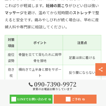
こわばりが軽減します。
妊婦の肩こり
がひどい日は強い
マッサージ
を避け、温めてから短時間の
ストレッチ
で整
えると安全です。痛みやしびれが続く場合は、早めに産
婦人科や専門家に相談してください。
対策
ポイント
注意点
項目
座位
骨盤を立てて背もたれに肩甲
足裏は床に着ける
姿勢
骨を接地
抱き
横向きで上半身と膝をサポー
反り腰にならない
枕
ト
090-7390-9972
枕の
高さの合わない重ね枕
首のカーブを支える中間高
営業のお電話お断りしています
高さ
は避ける
温め
LINEでお問い合わせ
ご予約
首肩と背中をじんわり温める
高温長時間は避ける
ケア