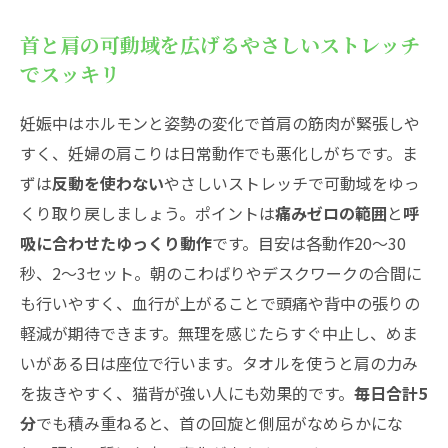
首と肩の可動域を広げるやさしいストレッチ
でスッキリ
妊娠中はホルモンと姿勢の変化で首肩の筋肉が緊張しや
すく、妊婦の肩こりは日常動作でも悪化しがちです。ま
ずは
反動を使わない
やさしいストレッチで可動域をゆっ
くり取り戻しましょう。ポイントは
痛みゼロの範囲
と
呼
吸に合わせたゆっくり動作
です。目安は各動作20〜30
秒、2〜3セット。朝のこわばりやデスクワークの合間に
も行いやすく、血行が上がることで頭痛や背中の張りの
軽減が期待できます。無理を感じたらすぐ中止し、めま
いがある日は座位で行います。タオルを使うと肩の力み
を抜きやすく、猫背が強い人にも効果的です。
毎日合計5
分
でも積み重ねると、首の回旋と側屈がなめらかにな