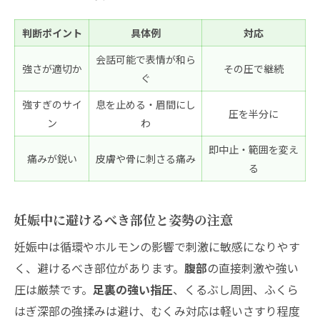
判断ポイント
具体例
対応
会話可能で表情が和ら
強さが適切か
その圧で継続
ぐ
強すぎのサイ
息を止める・眉間にし
圧を半分に
ン
わ
即中止・範囲を変え
痛みが鋭い
皮膚や骨に刺さる痛み
る
妊娠中に避けるべき部位と姿勢の注意
妊娠中は循環やホルモンの影響で刺激に敏感になりやす
く、避けるべき部位があります。
腹部
の直接刺激や強い
圧は厳禁です。
足裏の強い指圧
、くるぶし周囲、ふくら
はぎ深部の強揉みは避け、むくみ対応は軽いさすり程度