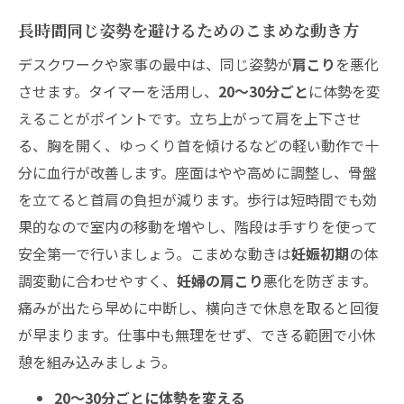
長時間同じ姿勢を避けるためのこまめな動き方
デスクワークや家事の最中は、同じ姿勢が
肩こり
を悪化
させます。タイマーを活用し、
20〜30分ごと
に体勢を変
えることがポイントです。立ち上がって肩を上下させ
る、胸を開く、ゆっくり首を傾けるなどの軽い動作で十
分に血行が改善します。座面はやや高めに調整し、骨盤
を立てると首肩の負担が減ります。歩行は短時間でも効
果的なので室内の移動を増やし、階段は手すりを使って
安全第一で行いましょう。こまめな動きは
妊娠初期
の体
調変動に合わせやすく、
妊婦の肩こり
悪化を防ぎます。
痛みが出たら早めに中断し、横向きで休息を取ると回復
が早まります。仕事中も無理をせず、できる範囲で小休
憩を組み込みましょう。
20〜30分ごとに体勢を変える