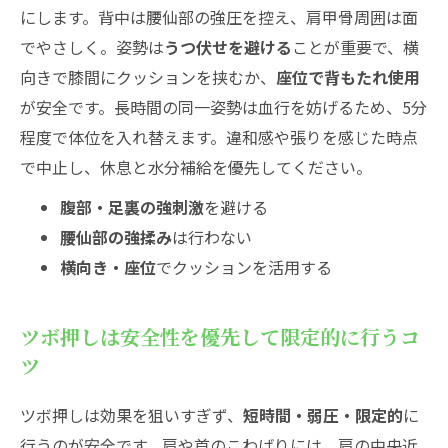
にします。背中は腰仙部の強圧を控え、肩甲骨周囲は面
でやさしく。姿勢は
うつ伏せを避ける
ことが重要で、横
向きで膝間にクッションを挟むか、
座位で背もたれ使用
が安全です。長時間の同一姿勢は血行を妨げるため、5分
程度で体位を入れ替えます。違和感や張りを感じた時点
で中止し、休息と水分補給を優先してください。
腹部・足裏の強刺激
を避ける
腰仙部の強揉み
は行わない
横向き・座位
でクッションを活用する
ツボ押しは安全性を優先して限定的に行うコ
ツ
ツボ押しは効果を狙いすぎず、
短時間・弱圧・限定的
に
行うのが安全です。肩や首のこわばりには、肩の中央近