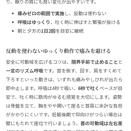
り、眠りの質にも良い変化が出やすいです。
痛みゼロの範囲で実施
し、反動は使わない
呼吸はゆっくり
、吐く時に伸ばすと緊張が抜ける
朝と夕方の
1日2回
を目安に継続
反動を使わないゆっくり動作で痛みを避ける
安全に可動域を広げるコツは、
限界手前で止めること
と
一定のリズム呼吸
です。首を倒す、回す、肩をすくめて
下ろすといった動きは、いずれも痛みやしびれが出たら
即中止します。呼吸は4秒で吸い、
6秒で吐く
ペースが目
安で、吐く時に筋肉がゆるむ感覚を大切にします。姿勢
は骨盤を立て、胸をやや開いて座ると首肩に余計な負担
がかかりにくいです。妊娠後期で仰向けがつらい場合は
壁にもたれて座位で行いましょう。
首の可動域は左右差