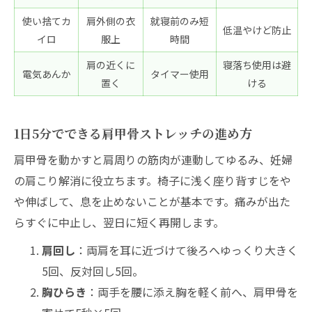
使い捨てカ
肩外側の衣
就寝前のみ短
低温やけど防止
イロ
服上
時間
肩の近くに
寝落ち使用は避
電気あんか
タイマー使用
置く
ける
1日5分でできる肩甲骨ストレッチの進め方
肩甲骨を動かすと肩周りの筋肉が連動してゆるみ、妊婦
の肩こり解消に役立ちます。椅子に浅く座り背すじをや
や伸ばして、息を止めないことが基本です。痛みが出た
らすぐに中止し、翌日に短く再開します。
肩回し
：両肩を耳に近づけて後ろへゆっくり大きく
5回、反対回し5回。
胸ひらき
：両手を腰に添え胸を軽く前へ、肩甲骨を