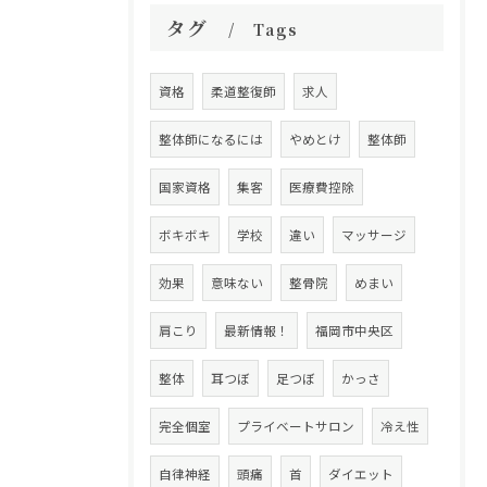
タグ
Tags
資格
柔道整復師
求人
整体師になるには
やめとけ
整体師
国家資格
集客
医療費控除
ボキボキ
学校
違い
マッサージ
効果
意味ない
整骨院
めまい
肩こり
最新情報！
福岡市中央区
整体
耳つぼ
足つぼ
かっさ
完全個室
プライベートサロン
冷え性
自律神経
頭痛
首
ダイエット