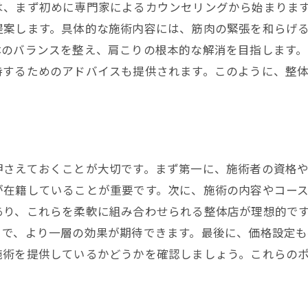
は、まず初めに専門家によるカウンセリングから始まりま
改善された肩こりエピソード集
提案します。具体的な施術内容には、筋肉の緊張を和らげ
通ってみて分かる整体の効果と信頼性
体のバランスを整え、肩こりの根本的な解消を目指します
初めての整体体験者が語る感想とアドバイス
持するためのアドバイスも提供されます。このように、整
肩こりが消えた後の日常の変化を語る
肩こり解消の救世主！福岡市中央区で評判の整体店3選
評判の整体店の選定基準と特徴
各整体店の施術内容とその効果を徹底比較
押さえておくことが大切です。まず第一に、施術者の資格
整体店スタッフの専門性と信頼性
が在籍していることが重要です。次に、施術の内容やコー
肩こり改善に向けた各店の取り組み
あり、これらを柔軟に組み合わせられる整体店が理想的で
訪問客数から見る整体店の人気度
とで、より一層の効果が期待できます。最後に、価格設定も
施術を提供しているかどうかを確認しましょう。これらの
予約時に知っておくべき各店の情報
肩こりの原因を根本から改善する福岡市中央区の整体施術
肩こりを引き起こす生活習慣と整体の役割