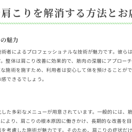
で肩こりを解消する方法とお
肩こり専門施術の具体的な流れとその効果
体験者が語る施術中の様子と感想
肩こりに特化した整体技術を探る
その魅力
専門施術で得られた肩こりへの効果とは
体験後に感じた持続的な肩こり改善
施術者によるプロフェッショナルな技術が魅力です。彼ら
す。整体は肩こり改善に効果的で、筋肉の深層にアプロー
肩こり専門施術を受ける際のポイント
適な施術を施すため、利用者は安心して体を預けることが
体感できるでしょう。
化した多彩なメニューが用意されています。一般的には、
れにより、肩こりの根本原因に働きかけ、長期的な改善を目
態を考慮した施術が魅力です。そのため、肩こりの症状だ