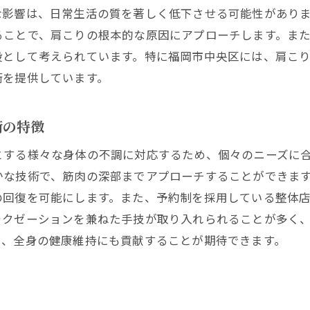
来店までの簡単予約システムとアクセス情報
な影響は、日常生活の質を著しく低下させる可能性がありま
施術後のリラクゼーション効果を高める方法
ることで、肩こりの根本的な原因にアプローチします。ま
段として考えられています。特に福岡市中央区には、肩こ
口コミで評判の整体店の実力とは
術を提供しています。
肩こりに悩む方必見！福岡市中央区の整体で感じる体の変
施術を受けた後に期待できる体の変化
術の特徴
整体で得られる肩こり以外の健康効果
とする様々な身体の不調に対応するため、個々のニーズに
実際の施術体験談から分かる整体の効果
かな技術で、筋肉の深部までアプローチすることができま
なぜ肩こりが整体で改善されるのか
の回復を可能にします。また、予約制を採用している整体
体験者が語る整体後の生活改善ポイント
ラクゼーションを兼ねた手技が取り入れられることが多く
整体施術の前後で実感する違いとは
く、全身の健康維持にも貢献することが期待できます。
福岡市中央区の整体で肩こり改善体験者の本音レビュー
施術を受けた人々の声から知る整体の効果
リアルな体験レビューで見る施術の実感