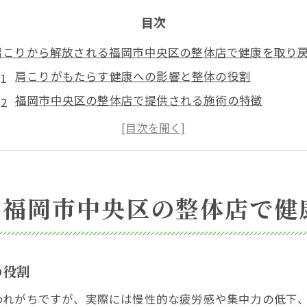
目次
肩こりから解放される福岡市中央区の整体店で健康を取り
肩こりがもたらす健康への影響と整体の役割
福岡市中央区の整体店で提供される施術の特徴
整体施術で肩こりを解消するステップ
整体店を選ぶ際のポイントと注意点
肩こり改善に役立つセルフケアも併せて紹介
整体施術後のアフターフォローと健康維持法
る福岡市中央区の整体店で健
福岡市中央区の整体で肩こりを解消する方法とお店の魅力
施術者のプロフェッショナルな技術とその魅力
整体のメニューと肩こり改善の相性
の役割
肩こりに特化した特別コースの紹介
われがちですが、実際には慢性的な疲労感や集中力の低下