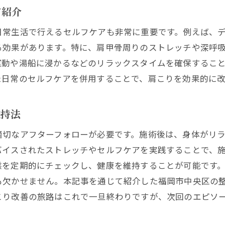
て紹介
整体が肩こりにアプローチする独自の方法
施術で根本改善を目指す理由とは
日常生活で行えるセルフケアも非常に重要です。例えば、
る効果があります。特に、肩甲骨周りのストレッチや深呼
肩こり改善のための整体アプローチ
運動や湯船に浸かるなどのリラックスタイムを確保するこ
整体による肩こりの原因分析と対策
た日常のセルフケアを併用することで、肩こりを効果的に
根本改善を目指す施術の流れと効果
福岡市中央区の整体で肩こりの悩みを解決するためのポイ
維持法
初めての整体、気をつけたいポイント
適切なアフターフォローが必要です。施術後は、身体がリ
施術前の準備と心構えについて
バイスされたストレッチやセルフケアを実践することで、
肩こり改善のために整体で知っておくべきこと
態を定期的にチェックし、健康を維持することが可能です
適切な施術頻度と施術後のケア方法
も欠かせません。本記事を通じて紹介した福岡市中央区の
整体施術を最大限に活かす生活習慣
こり改善の旅路はこれで一旦終わりですが、次回のエピソ
整体店と施術者選びの秘訣
肩こり専門の整体施術を福岡市中央区で体験してみた