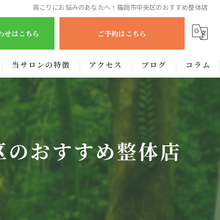
肩こりにお悩みのあなたへ！福岡市中央区のおすすめ整体店
合わせはこちら
ご予約はこちら
当サロンの特徴
アクセス
ブログ
コラム
肩こり
腰痛
区のおすすめ整体店
眼精疲労
むくみ
出張