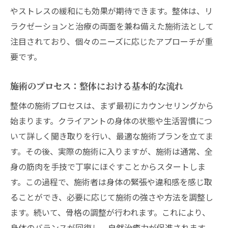
整体がもたらす即時効果とそのメカニズム
やストレスの緩和にも効果が期待できます。整体は、リ
ラクゼーションと治療の両面を兼ね備えた施術法として
体内の巡りを良くする施術の秘訣
注目されており、個々のニーズに応じたアプローチが重
整体による姿勢改善の長期的効果
要です。
身体の柔軟性向上とその健康的利点
慢性的な痛みの軽減に効果的な整体アプロ
施術のプロセス：整体における基本的な流れ
ーチ
整体の施術プロセスは、まず最初にカウンセリングから
整体後の持続可能な状態を保つための習慣
始まります。クライアントの身体の状態や生活習慣につ
整体で慢性的な不調を改善するメカニズムに迫
いて詳しく聞き取りを行い、最適な施術プランを立てま
る
す。その後、実際の施術に入りますが、施術は通常、全
整体で狙う慢性痛の緩和方法
身の筋肉を手技で丁寧にほぐすことからスタートしま
不調の根本原因を見極める施術アプローチ
す。この過程で、施術者は身体の緊張や違和感を感じ取
整体がストレス緩和に与える影響
ることができ、必要に応じて施術の強さや方法を調整し
ます。続いて、骨格の調整が行われます。これにより、
慢性的な疲労回復を促す整体の効果
身体のバランスが回復し、自然治癒力が促進されます。