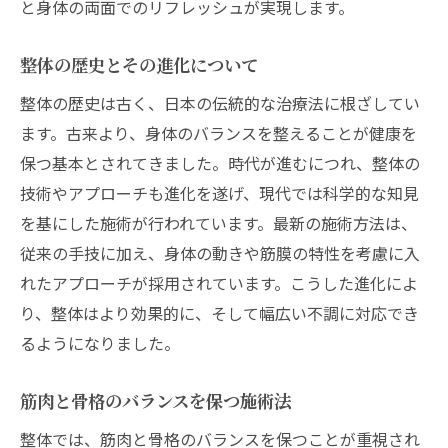
と身体の両面でのリフレッシュが実現します。
方
心身のリフレッシュを実現する施術法
整体の歴史とその進化について
整体で得る免疫力向上のメカニズム
整体の歴史は古く、日本の伝統的な治療法に根ざしてい
施術により促進される新陳代謝の向上
ます。古来より、身体のバランスを整えることが健康を
整体で保つ若々しい身体と健康な心
保つ基本とされてきました。時代が進むにつれ、整体の
個別ニーズに応じた整体施術の選び方とその利
技術やアプローチも進化を遂げ、現代では科学的な知見
点
を基にした施術が行われています。最新の施術方法は、
従来の手技に加え、身体の動きや筋膜の特性を考慮に入
自分に合った整体師を選ぶポイント
れたアプローチが採用されています。こうした進化によ
施術前のカウンセリングで知るべき情報
り、整体はより効果的に、そして幅広い不調に対応でき
カスタマイズ整体のメリットとその選び方
るようになりました。
整体施術の種類とその特長を理解する
症状に合わせた最適な施術法の選定
筋肉と骨格のバランスを保つ施術法
整体で自身の健康目標を達成する方法
整体では、筋肉と骨格のバランスを保つことが重視され