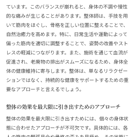
整体による身体のリフレッシュ効果と長期的な
ています。このバランスが崩れると、身体の不調や慢性
改善の関係
的な痛みが生じることがあります。整体師は、手技を用
施術後のリフレッシュ感とその持続性
いて筋肉をほぐし、骨格を正しい位置に整えることで、
整体で得るリラクゼーションの持続効果
自然治癒力を高めます。特に、日常生活や運動によって
偏った筋肉を適切に調整することで、姿勢の改善やスト
長期的な健康効果を目指すための整体の役
レスの軽減につながります。また、施術を通じて血流が
割
促進され、老廃物の排出がスムーズになるため、身体全
整体により得られる深い睡眠の質向上
体の健康維持に寄与します。整体は、単なるリラクゼー
心と身体のリフレッシュでストレスを軽減
ションではなく、持続的な健康をサポートするための重
整体の継続的な効果を実感するためのステ
要なアプローチと言えるでしょう。
ップ
整体の効果を最大限に引き出すためのアプローチ
整体の効果を最大限に引き出すためには、個々の身体状
態に合わせたアプローチが不可欠です。具体的には、各
人の筋肉の緊張具合や骨格の歪みを見極め、その状態に