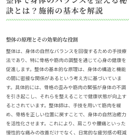
筋肉と骨格のバランスを保つ施術法
訣とは？施術の基本を解説
整体の効果を最大限に引き出すためのアプ
ローチ
整体の施術効果を引き出すためのポイントとそ
整体の原理とその効果的な役割
の魅力
整体は、身体の自然なバランスを回復するための手技療
継続的な施術がもたらす長期効果
法であり、特に骨格や筋肉の調整を通じて心身の健康を
個別のニーズに応じたカスタマイズ施術
促進します。整体の基本的な原理は、身体の構造と機能
整体で得られる心身の癒しと活力
の間に密接な関係があるという考え方に基づいていま
施術前後の注意点と推奨事項
す。具体的には、骨格の歪みや筋肉の緊張が身体の不調
整体の効果を実感するための最適な頻度
を引き起こし、それらを整えることで健康状態が向上す
施術後のセルフケアで効果を長持ちさせる
るとされています。整体師は、手技を用いて筋肉を緩
方法
め、骨格を正しい位置に戻すことで、身体の自然治癒力
整体施術がもたらす身体の変化とその持続性に
を活性化させます。これにより、肩こりや腰痛といった
ついて
慢性的な痛みの改善だけでなく、日常的な疲労感の軽減