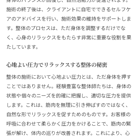
神経系への優しいアプローチで症状を改善
施術の終了後は、クライアントに自宅でできるセルフケ
整体で内側から健康を促進する方法
アのアドバイスを行い、施術効果の維持をサポートしま
整体を受ける前に知っておきたい心身の整え方
す。整体のプロセスは、ただ身体を調整するだけでな
整体の効果を最大化するための事前準備
く、心身のリラックスをもたらす非常に重要な役割を果
心身の状態を整えるためのリラクゼーショ
たしています。
ン法
心地よい圧力でリラックスする整体の秘密
初めて整体を受ける際の心構え
施術前の注意点と食事のガイドライン
整体の施術において心地よい圧力とは、ただ身体を押す
整体による効果を高める思考法
ことではありません。経験豊富な整体師たちは、身体の
状態や個々のニーズを的確に把握し、適切な圧力を提供
整体前後のリフレッシュ習慣
します。これは、筋肉を無理に引き伸ばすのではなく、
整体の施術アプローチで得られる健康効果とそ
自然な形でリラックスを促すためのものです。お客様の
の理由
呼吸に合わせて柔らかく圧力をかけることで、筋肉の緊
整体による血流改善の効果とその理由
張が解け、体内の巡りが改善されます。これにより、心
姿勢矯正を通じたホルモンバランスの整え