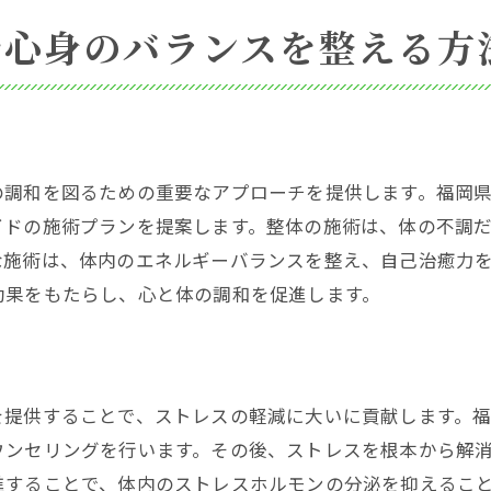
で心身のバランスを整える方
専門家による整体のカスタム治療の選び方
整体のプロが推奨する健康へのアプローチ
カスタム治療の効果を引き出す整体の選択
福岡県の整体専門家が語る施術の魅力
整体の専門家が教える健康の秘訣
の調和を図るための重要なアプローチを提供します。福岡
イドの施術プランを提案します。整体の施術は、体の不調
あなたに最適な整体カスタム治療を見つける方法
な施術は、体内のエネルギーバランスを整え、自己治癒力
効果をもたらし、心と体の調和を促進します。
を提供することで、ストレスの軽減に大いに貢献します。
ウンセリングを行います。その後、ストレスを根本から解
進することで、体内のストレスホルモンの分泌を抑えるこ