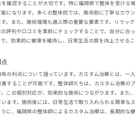
性を確認することが大切です。特に福岡県で整体を受ける
福岡県でのカスタム整体とその効果
可能になります。多くの整体院では、施術前に丁寧なカウ
整体と健康の関係を深く知る
ます。また、施術環境も選ぶ際の重要な要素です。リラッ
カスタム治療がもたらす長期的な健康改善
院の評判や口コミを事前にチェックすることで、自分に合
整体の施術で得る心身のリラクゼーション
とで、効果的に健康を維持し、日常生活の質を向上させるこ
福岡県で整体カスタム治療を受けることで得られる健康
福岡での整体施術がもたらす具体的な効果
利点
整体のカスタム治療による慢性的な痛みの改善
特有の利点について語っています。カスタム治療とは、一
健康維持に役立つ整体の新たな視点
改善することが可能です。整体師たちは、カスタム治療の
整体を通じて得られる心身のバランス
す。この個別対応が、効果的な施術につながります。また
福岡の整体体験で健康を取り戻す
ています。施術後には、日常生活で取り入れられる簡単な
ように、福岡県の整体師によるカスタム治療は、長期的な
整体の施術が導く健康生活の始まり
整体で日常の疲れを癒すカスタム治療のすすめ
整体で日々のストレスを軽減する方法