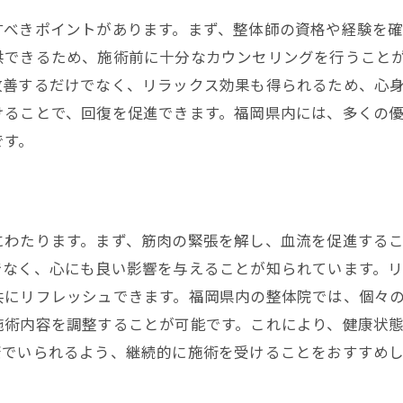
カスタム治療で日常の疲れを効果的にケア
すべきポイントがあります。まず、整体師の資格や経験を
整体を使ったリラックスのテクニック
供できるため、施術前に十分なカウンセリングを行うこと
改善するだけでなく、リラックス効果も得られるため、心
心地よい整体での癒しの時間
けることで、回復を促進できます。福岡県内には、多くの
福岡県での整体施術がもたらす日常の変化
です。
整体治療が提供するリフレッシュのメリット
慢性的な痛みに効く福岡県の整体カスタム治療とは
福岡での整体が慢性痛に効く理由
にわたります。まず、筋肉の緊張を解し、血流を促進する
整体のカスタム治療による痛みの緩和
でなく、心にも良い影響を与えることが知られています。
慢性的な痛みと整体の関係を解明
共にリフレッシュできます。福岡県内の整体院では、個々
整体施術が痛みに与える積極的な影響
施術内容を調整することが可能です。これにより、健康状
福岡県での整体体験がもたらす痛みの改善
康でいられるよう、継続的に施術を受けることをおすすめし
整体の施術で痛みから解放される方法
整体の専門家が教えるあなたに最適なカスタム治療