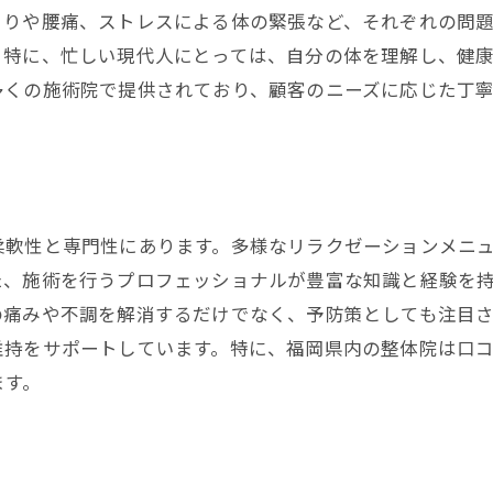
福岡での整体施術が導く心と体の健康
こりや腰痛、ストレスによる体の緊張など、それぞれの問
整体による効果的なリラクゼーション方法
。特に、忙しい現代人にとっては、自分の体を理解し、健
多くの施術院で提供されており、顧客のニーズに応じた丁
健康維持に役立つ整体のカスタム治療
福岡県での整体体験あなたに合ったカスタム施術を探そ
整体体験で知る健康の新たな道
自分に合った整体を見つけるためのヒント
柔軟性と専門性にあります。多様なリラクゼーションメニ
整体の効果を最大化するための選び方
た、施術を行うプロフェッショナルが豊富な知識と経験を
福岡県での整体体験記
の痛みや不調を解消するだけでなく、予防策としても注目
整体での新しい発見とその感動
維持をサポートしています。特に、福岡県内の整体院は口
整体のカスタム施術で得る健康の変化
ます。
カスタム治療の整体を受けるメリットとその効果
整体のカスタム治療がもたらす健康効果
個人に合わせた整体のメリットとは