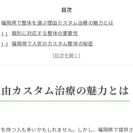
目次
福岡県で整体を選ぶ理由カスタム治療の魅力とは
個別に対応する整体の重要性
福岡県で人気のカスタム整体の秘密
整体選びで健康を守るポイント
福岡県の整体師が語るカスタム治療の利点
福岡で整体を受ける際の注意点
整体を通じて得られる健康効果
理由カスタム治療の魅力とは
整体のカスタム治療で心身のバランスを整える方法
心身の調和を図る整体のアプローチ
カスタム治療によるストレスの軽減法
整体で快適な生活を送るための秘訣
ジを持つ人も多いかもしれません。しかし、福岡県で提供