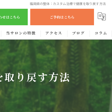
福岡県の整体：カスタム治療で健康を取り戻す方法
合わせはこちら
ご予約はこちら
当サロンの特徴
アクセス
ブログ
コラム
肩こり
腰痛
を取り戻す方法
眼精疲労
むくみ
出張