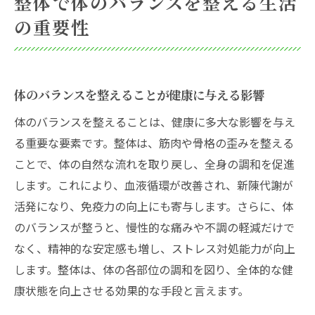
整体で体のバランスを整える生活
体の不調を未然に防ぐ整体の意義
の重要性
自然な体の流れを取り戻す整体の効果
整体が促進する血行とリンパの流れ
筋肉の緊張を和らげる整体の効果
体のバランスを整えることが健康に与える影響
整体による免疫力の向上
体のバランスを整えることは、健康に多大な影響を与え
自律神経を整える整体の役割
る重要な要素です。整体は、筋肉や骨格の歪みを整える
整体が体の自然なリズムを取り戻す方法
ことで、体の自然な流れを取り戻し、全身の調和を促進
体内エネルギーの循環を良くする整体の技
します。これにより、血液循環が改善され、新陳代謝が
法
活発になり、免疫力の向上にも寄与します。さらに、体
整体を活用した日常生活での健康維持法
のバランスが整うと、慢性的な痛みや不調の軽減だけで
整体と組み合わせた毎日のセルフケア
なく、精神的な安定感も増し、ストレス対処能力が向上
します。整体は、体の各部位の調和を図り、全体的な健
自宅でできる簡単な整体ストレッチ
康状態を向上させる効果的な手段と言えます。
整体で学ぶ体に優しい動作習慣