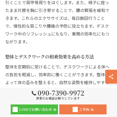
引くことで肩甲骨周りをほぐします。また、椅子に座っ
たまま片膝を胸に引き寄せることで、腰の緊張を緩和で
きます。これらのエクササイズは、毎日数回行うこと
で、慢性的な肩こりや腰痛の予防に役立ちます。デスク
ワーク中のリフレッシュにもなり、業務の効率化にもつ
ながります。
整体とデスクワークの相乗効果を高める方法
整体を定期的に受けることで、デスクワークによる体へ
の負担を軽減し、効率的に働くことができます。整体に
よって体の歪みを整えると、自然な姿勢を維持しやすく
なり、長時間の作業でも疲れにくくなります。さらに、
090-7390-9972
整体師からのアドバイスを活用し、日常生活でも姿勢を
営業のお電話お断りしています
意識する習慣をつけることで、健康管理の効果を高める
LINEでお問い合わせ
ご予約
ことが可能です。特に、姿勢改善に重点を置いた整体