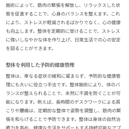
整体の施術で自然治癒力を引き出す秘訣
施術によって、筋肉の緊張を解放し、リラックスした状
態を促進することで、心身のバランスを整えます。これ
整体で高める体の自己治癒能力
により、ストレスが軽減されるばかりでなく、心の健康
自然治癒力を活性化する整体の方法
も向上します。整体を定期的に受けることで、ストレス
整体施術での心身のセルフヒーリング
に強いしなやかな体を作り上げ、日常生活での心の安定
整体の触診で分かる体の自然な治癒力
を図ることができます。
整体がもたらす治癒過程の促進
整体とともに実践する自然治癒のライフス
整体を利用した予防的健康管理
タイル
整体は、単なる症状の緩和に留まらず、予防的な健康管
整体で生活の質を向上させるためのヒント
理にも大いに役立つ手法です。整体施術により、体のバ
整体を取り入れたライフスタイル改善法
ランスが整えられることで、未然に不調を防ぐことが可
生活に整体を取り入れる際のポイント
能になります。例えば、長時間のデスクワークによる肩
こりや腰痛は、定期的な整体で姿勢を調整し、筋肉の緊
整体で得られる生活の充実感
張を和らげることで予防できます。整体は身体の自然治
整体による日常的な健康維持のコツ
癒力を高め、健康な生活をサポートする持続可能なアプ