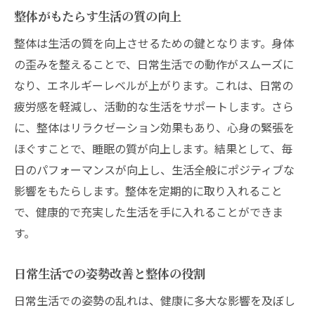
整体を活用した食生活の見直し
整体がもたらす生活の質の向上
整体と相性の良いリラクゼーション法
整体は生活の質を向上させるための鍵となります。身体
整体によるライフスタイルの改善
の歪みを整えることで、日常生活での動作がスムーズに
整体で心身をリフレッシュするための実践方法
なり、エネルギーレベルが上がります。これは、日常の
整体を活用したストレスリリーフ法
疲労感を軽減し、活動的な生活をサポートします。さら
心身の疲れを取る整体のテクニック
に、整体はリラクゼーション効果もあり、心身の緊張を
整体でのリラックス効果の最大化
ほぐすことで、睡眠の質が向上します。結果として、毎
日のパフォーマンスが向上し、生活全般にポジティブな
整体施術後のリカバリータイムの重要性
影響をもたらします。整体を定期的に取り入れること
心と体をケアする整体の実践法
で、健康的で充実した生活を手に入れることができま
整体によるメンタルヘルスのサポート
す。
長時間のデスクワークと整体でのバランス調整
デスクワークによる体の負担を軽減する整
日常生活での姿勢改善と整体の役割
体法
日常生活での姿勢の乱れは、健康に多大な影響を及ぼし
整体で改善するオフィスでの姿勢