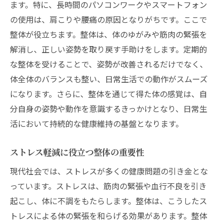
ます。特に、長時間のパソコンワークやスマートフォン
整体で防ぐ職場での慢性的な疲れ
の使用は、肩こりや腰痛の原因となりがちです。ここで
整体での体のバランスと集中力の向上
整体が役立ちます。整体は、体のゆがみや筋肉の緊張を
デスクワーク中にできる簡単整体エクササ
解消し、正しい姿勢を取り戻す手助けをします。定期的
イズ
な整体を受けることで、姿勢が改善されるだけでなく、
体全体のバランスも整い、日常生活での動作がスムーズ
整体とデスクワークの相乗効果を高める方
になります。さらに、整体を通じて得た体の感覚は、自
法
分自身の姿勢や動作を意識するきっかけとなり、日常生
整体を通じた慢性的な不調の改善策
活において持続的な健康維持の基盤となります。
慢性痛に対する整体のアプローチ
整体で解消する肩こりと腰痛
ストレス軽減に役立つ整体の重要性
整体での不眠症改善法
現代社会では、ストレスが多くの健康問題の引き金とな
整体での消化器系の不調対策
っています。ストレスは、筋肉の緊張や血行不良を引き
整体と組み合わせた生活習慣の見直し
起こし、体に不調をもたらします。整体は、こうしたス
整体による全身の不調改善法
トレスによる体の緊張を和らげる効果があります。整体