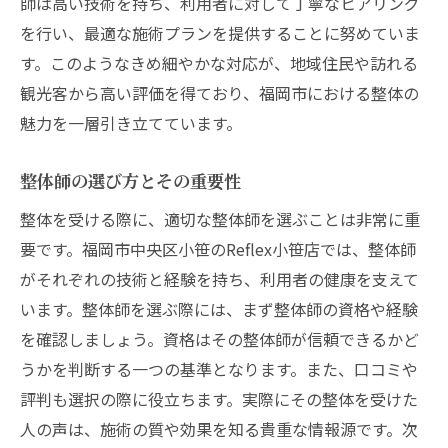
師は高い技術を持ち、利用者に対して丁寧なヒアリング
を行い、最適な施術プランを提供することに努めていま
整体を受けることで得る心理的効果
す。このようなきめ細やかな対応が、地域住民や訪れる
福岡市中央区のReflex小笹店での整体施術
観光客から高い評価を得ており、福岡市における整体の
の未来展望
魅力を一層引き立てています。
整体がもたらすライフスタイルの変化
初めての整体体験福岡市中央区のReflex小笹店
整体師の選び方とその重要性
での成功例
整体を受ける際に、適切な整体師を選ぶことは非常に重
初心者におすすめの整体メニュー
要です。福岡市中央区小笹のReflex小笹店では、整体師
初回施術前に知っておくべきこと
がそれぞれの技術と経験を持ち、利用者の健康を支えて
福岡市での成功事例から学ぶ整体の選び方
います。整体師を選ぶ際には、まず整体師の資格や経験
整体施術後の感想と効果
を確認しましょう。資格はその整体師が信頼できるかど
整体初心者のためのよくある質問
うかを判断する一つの基準となります。また、口コミや
評判も選択の際に役立ちます。実際にその整体を受けた
福岡市での初めての整体体験を成功させる
人の声は、施術の質や効果を知る貴重な情報源です。次
コツ