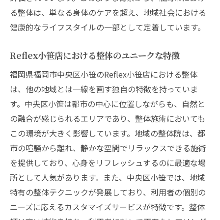
福岡市での整体を通じた生活改善例
る整体は、単なる身体のケアを超え、地域社会における
整体を活用したストレス管理法
健康的なライフスタイルの一部として定着しています。
整体施術の効果福岡市中央区での特有の魅力を
探る
Reflex小笹店における整体のユニークな特徴
Reflex小笹店特有の整体スタイルの魅力
福岡県福岡市中央区小笹のReflex小笹店における整体
整体がもたらすリラクゼーション効果
は、他の地域とは一線を画す独自の特徴を持っていま
Reflex小笹店での整体施術の成功例
す。中央区小笹は都市の中心に位置しながらも、自然と
の融合が感じられるエリアであり、整体施術においても
利用者が語る整体の本当の効果
この環境が大きく影響しています。地域の整体院は、都
整体施術で得られる身体の変化
市の喧騒から離れ、静かな空間でリラックスできる施術
福岡市の整体サロン選びのポイント
を提供しており、心身をリフレッシュするのに最適な場
福岡市中央区で整体を受ける意義とその影響
所として人気があります。また、中央区小笹では、地域
Reflex小笹店で整体を受けるメリット
特有の整体テクニックが発展しており、利用者の個別の
整体が地域社会に与える影響
ニーズに応えるカスタマイズサービスが特徴です。整体
Reflex小笹店での整体リピートの理由