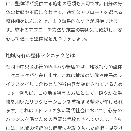
に、整体師が提供する施術の種類も大切です。自分の身
福岡市の整体がもたらす身体と心の変化
体の状態や不調に合わせて、適切なアプローチを選べる
整体を通じた心身のリフレッシュ
整体師を選ぶことで、より効果的なケアが期待できま
福岡市での整体によるストレス解消法
す。施術のアプローチ方法や施設の雰囲気も確認し、安
整体がもたらすポジティブな心の変化
心して通える整体院を見つけましょう。
福岡市での整体施術の身体的なメリット
整体を通じて得られる新たな健康バランス
地域特有の整体テクニックとは
整体施術が精神的健康に与える影響
福岡市中央区小笹のReflex小笹店では、地域特有の整体
整体を通じて福岡市のReflex小笹店で得られる
テクニックが存在します。これは地域の気候や住民のラ
健康への道
イフスタイルに合わせた施術内容が提供されているため
です。例えば、この地域特有の方法として、穏やかな手
継続的な整体施術の健康効果
技を用いたリラクゼーションを重視する整体が挙げられ
福岡市での整体を通じた健康維持法
ます。これはストレスの多い現代社会において、心身の
整体が日常生活に与える長期的なメリット
バランスを保つための重要な手段とされています。さら
地域社会における整体の役割
には、地域の伝統的な健康法を取り入れた施術も見受け