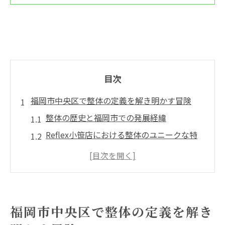
目次
福岡市中央区で整体の定義を解き明かす冒険
整体の歴史と福岡市での発展経緯
Reflex小笹店における整体のユニークな特
徴
整体師の選び方とその重要性
地域特有の整体テクニックとは
福岡市での整体の利用者からの声
福岡市中央区で整体の定義を解き
整体施術がもたらす健康効果