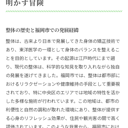
明かす冒険
整体とは何か福岡市での実際の施術体験から学
ぶ
整体施術の基本的な流れ
整体の歴史と福岡市での発展経緯
Reflex小笹店で人気の整体メニュー
整体は、古来より日本で発展してきた身体の矯正技術で
施術者のスキルと経験の重要性
あり、東洋医学の一環として身体のバランスを整えるこ
利用者の体験談から見る整体の効果
とを目的としています。その起源は江戸時代にまで遡
福岡市での整体施術の料金相場
り、現代の整体は、科学的な知見を取り入れながら独自
初めての整体体験前に知っておくべきこと
の発展を遂げてきました。福岡市では、整体は都市部に
福岡市の整体で健康維持に役立つ新たな視点
おけるリラクゼーションや健康維持の手段として重要視
整体が健康維持に及ぼす影響
されており、特に中央区のエリアでは地域の特性を活か
した多様な施術が行われています。この地域は、都市の
日常生活での整体の取り入れ方
利便性と自然の調和が取れた環境にあり、整体が提供す
福岡市での整体施術後のおすすめケア
る心身のリフレッシュ効果が、住民や観光客の間で高く
整体と他の健康法の比較
評価されています。このような背景から、福岡市におけ