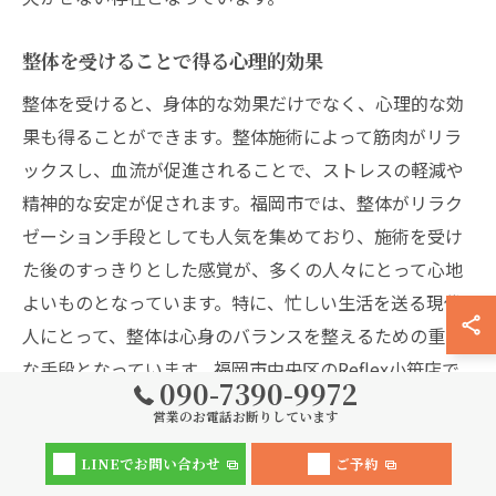
整体を受けることで得る心理的効果
整体を受けると、身体的な効果だけでなく、心理的な効
果も得ることができます。整体施術によって筋肉がリラ
ックスし、血流が促進されることで、ストレスの軽減や
精神的な安定が促されます。福岡市では、整体がリラク
ゼーション手段としても人気を集めており、施術を受け
た後のすっきりとした感覚が、多くの人々にとって心地
よいものとなっています。特に、忙しい生活を送る現代
人にとって、整体は心身のバランスを整えるための重要
な手段となっています。福岡市中央区のReflex小笹店で
090-7390-9972
は、ゆったりとした空間で施術を受けることができ、心
営業のお電話お断りしています
地よい時間を過ごすことができます。このような環境
LINEでお問い合わせ
ご予約
が、さらなる心理的な安定をもたらし、リピート利用の