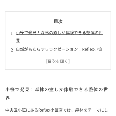
目次
小笹で発見！森林の癒しが体験できる整体の世
界
自然がもたらすリラクゼーション：Reflex小笹
店の魅力
五感で感じる森の息吹：整体と自然の融合
日常の喧騒からの解放：心身を整える特別な空
間
小笹で発見！森林の癒しが体験できる整体の世
あなたの心の静寂を見つける：整体で得る深い
界
リフレッシュ
心と体を癒す、森林のような整体体験のススメ
中央区小笹にあるReflex小笹店では、森林をテーマにし