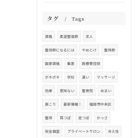
タグ
Tags
資格
柔道整復師
求人
整体師になるには
やめとけ
整体師
国家資格
集客
医療費控除
ボキボキ
学校
違い
マッサージ
効果
意味ない
整骨院
めまい
肩こり
最新情報！
福岡市中央区
整体
耳つぼ
足つぼ
かっさ
完全個室
プライベートサロン
冷え性