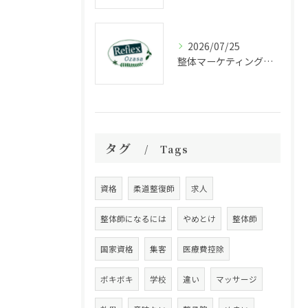
2026/07/25
整体マーケティングの成功法則と集客力を高める最新戦略解説
タグ
Tags
資格
柔道整復師
求人
整体師になるには
やめとけ
整体師
国家資格
集客
医療費控除
ボキボキ
学校
違い
マッサージ