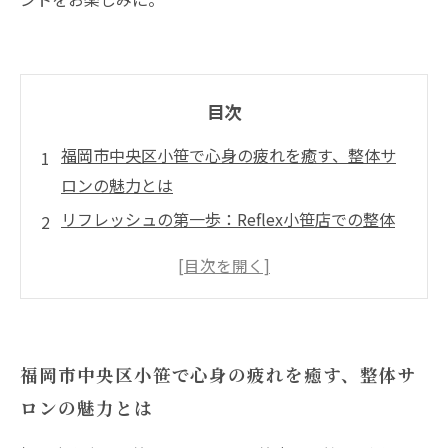
目次
福岡市中央区小笹で心身の疲れを癒す、整体サ
ロンの魅力とは
リフレッシュの第一歩：Reflex小笹店での整体
体験のご紹介
経験豊富なスタッフが提供する、あなただけの
施術の重要性
リラックスできる空間作り：心の疲れを和らげ
福岡市中央区小笹で心身の疲れを癒す、整体サ
る施術の秘密
ロンの魅力とは
整体による筋肉の緊張緩和がもたらす驚きの効
果