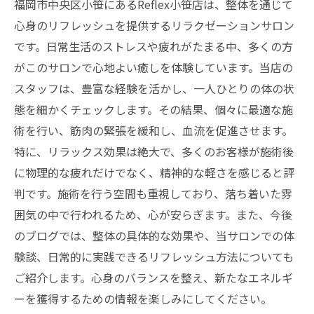
福岡市中央区小笹にあるReflex小笹店は、整体を通じて
日常生活でもできる、心身リフレッシュのヒン
心身のリフレッシュを提供するリラクゼーションサロン
トとは？
です。日常生活のストレスや疲れがたまる中、多くの方
新たなエネルギーを与える整った心と体の重要
がこのサロンで心地よい癒しを体験しています。当店の
性
スタッフは、豊富な経験を活かし、一人ひとりの体の状
態を細かくチェックします。その結果、個々に最適な施
術を行い、筋肉の緊張を緩和し、血流を促進させます。
特に、リラックス効果は絶大で、多くのお客様が施術後
に物理的な疲れだけでなく、精神的な軽さを感じると評
判です。施術を行う空間も重視しており、落ち着いた雰
囲気の中で行われるため、心が安らぎます。また、今後
のブログでは、整体の具体的な効果や、当サロンでの体
験談、日常的に実践できるリフレッシュ方法についても
ご紹介します。心身のバランスを整え、新たなエネルギ
ーを獲得するための情報を楽しみにしてください。