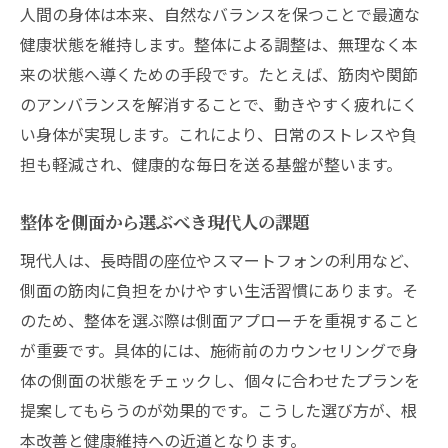
人間の身体は本来、自然なバランスを保つことで最適な
整体施術が心の緊張に与える変化とは
健康状態を維持します。整体による調整は、無理なく本
ストレス社会で選ばれる整体の理由
来の状態へ導くための手段です。たとえば、筋肉や関節
整体で得られる癒しと安心感の秘密
のアンバランスを解消することで、動きやすく疲れにく
整体を活用したセルフケアのポイント
い身体が実現します。これにより、日常のストレスや負
整体で実践するストレス対策の基本
担も軽減され、健康的な毎日を送る基盤が整います。
自然な美しさを引き出す整体の魅力まとめ
整体を側面から選ぶべき現代人の課題
整体が内側から美しさを引き出す理由
自然な美容を叶える整体の活用法
現代人は、長時間の座位やスマートフォンの利用など、
側面の筋肉に負担をかけやすい生活習慣にあります。そ
整体で実感できる健康美の特徴とは
のため、整体を選ぶ際は側面アプローチを重視すること
整体による美と健康の両立を目指して
が重要です。具体的には、施術前のカウンセリングで身
整体で変わる毎日の自分磨き習慣
体の側面の状態をチェックし、個々に合わせたプランを
整体の魅力を生活に取り入れるコツ
提案してもらうのが効果的です。こうした選び方が、根
本改善と健康維持への近道となります。