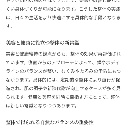
側面アプローチが整体効果を高める理由
くい身体づくりが可能になります。こうした整体の実践
は、日々の生活をより快適にする具体的な手段となりま
整体で生活習慣の見直しが進む仕組み
す。
整体の継続利用で得られる体感とは
整体施術の選び方で差が出る改善力
美容と健康に役立つ整体の新常識
忙しい毎日に整体のリラクゼーション効果
美容と健康維持の観点からも、整体の効果が再評価され
整体が多忙な現代女性に必要な理由
ています。側面からのアプローチによって、顔やボディ
整体による心身リラックスの実感方法
ラインのバランスが整い、むくみやたるみの予防にもつ
整体習慣がストレス軽減に与える影響
ながります。具体的には、定期的な整体により血行が促
忙しい人でも気軽に通える整体の特徴
進され、肌の調子や新陳代謝が向上するケースが多く見
整体で日々の疲労をリセットするコツ
られます。健康と美容を同時に目指す方にとって、整体
は新しい常識となりつつあります。
リラクゼーション重視の整体の選び方
整体でストレスから解放される方法とは
整体で得られる自然なバランスの重要性
整体でストレス解消を目指すための工夫