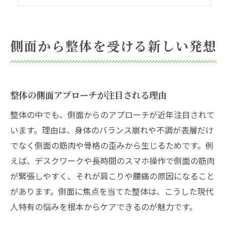
美容と健康に役立つ整体の新常識
整体で得られる自然なバランスの重要性
整体を側面から選ぶべき現代人の課題
側面から整体を受ける新しい発想
身体バランス維持に整体が果たす役割
整体が全身バランス調整に有効な理由
整体の施術で姿勢や側面の歪みを改善
整体の側面アプローチが注目される理由
健康管理で意識したい整体の活用方法
整体の中でも、側面からのアプローチが近年注目されて
整体が女性の美容習慣に与える効果
います。理由は、身体のバランス崩れや不調が表層だけ
整体により身体の土台を整えるメリット
でなく側面の筋肉や骨格の歪みから生じるためです。例
バランス感覚向上に整体を選ぶ価値
えば、デスクワークや長時間のスマホ操作で側面の筋肉
が緊張しやすく、それが肩こりや腰痛の原因になること
福岡市中央区古小烏町の整体選びの極意
があります。側面に焦点を当てた整体は、こうした現代
整体サロン選びで注目すべきポイント
人特有の悩みを根本からケアできるのが魅力です。
福岡エリアで整体を選ぶ際の注意点
口コミで評判の整体サービスの特徴