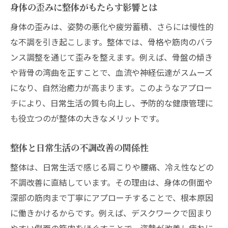
身体の歪みに整体がもたらす影響とは
整体選びにおける費用対効果の見極め
身体の歪みは、姿勢の悪化や疲労蓄積、さらには慢性的
美容整体を重視した整体院の選択基準
な不調を引き起こします。整体では、骨格や筋肉のバラ
リラクゼーション重視の整体選び戦略
ンス調整を通じて歪みを整えます。例えば、骨盤の傾き
美容と健康管理に整体がもたらす変化
や背骨の湾曲を正すことで、血流や神経伝達がスムーズ
整体による美容効果を実感する秘訣
になり、自然治癒力が高まります。このようなアプロー
チにより、日常生活の質も向上し、予防的な健康管理に
健康管理の一環として整体を活用
も役立つのが整体の大きなメリットです。
整体で得られる肌や姿勢の変化とは
整体施術で期待できる心身のリセット
整体と日常生活の不調改善の関係性
美容整体が女性の毎日に与える魅力
整体は、日常生活で感じる肩こりや腰痛、冷え性などの
整体習慣がもたらす長期的な健康効果
不調改善に直結しています。その理由は、身体の側面や
根本改善を目指す方へ整体の効能解説
深部の筋肉まで丁寧にアプローチすることで、根本原因
整体で根本から身体を整える重要性
に働きかけるからです。例えば、デスクワークで固まり
整体による慢性的な症状改善の手応え
やすい側面の筋肉をほぐすことで、姿勢が改善し疲れに