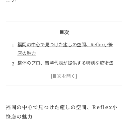
目次
福岡の中心で見つけた癒しの空間、Reflex小笹
店の魅力
整体のプロ、吉澤代表が提供する特別な施術法
とは？
忙しい現代人に必須の心身のリフレッシュ方法
個々に寄り添った施術で得られる健康づくりの
新しいカタチ
福岡の中心で見つけた癒しの空間、Reflex小
福岡市中央区小笹で過ごす癒しの時間とは？
笹店の魅力
整った体と心で迎える新しい自分への第一歩