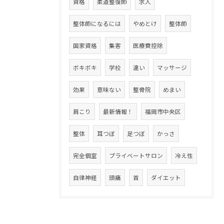
資格
柔道整復師
求人
整体師になるには
やめとけ
整体師
国家資格
集客
医療費控除
ボキボキ
学校
違い
マッサージ
効果
意味ない
整骨院
めまい
肩こり
最新情報！
福岡市中央区
整体
耳つぼ
足つぼ
かっさ
完全個室
プライベートサロン
冷え性
自律神経
頭痛
首
ダイエット