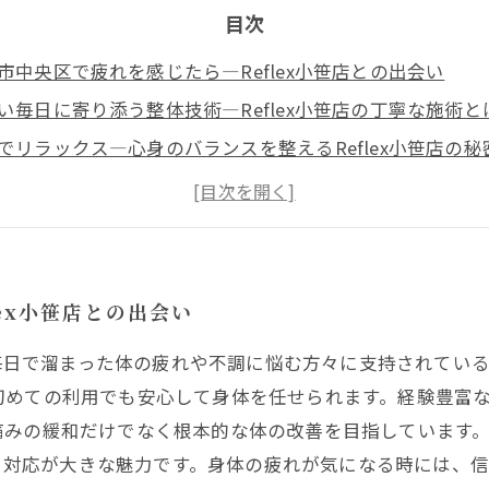
目次
市中央区で疲れを感じたら—Reflex小笹店との出会い
い毎日に寄り添う整体技術—Reflex小笹店の丁寧な施術と
でリラックス—心身のバランスを整えるReflex小笹店の秘
豊富な整体師によるオーダーメイド施術で根本改善を目指
flex小笹店で体験する痛みの緩和と新たな健康への一歩
福岡市中央区でReflex小笹店が選ばれるのか—その魅力を
てでも安心！Reflex小笹店の整体で楽になる方法
ex小笹店との出会い
しい毎日で溜まった体の疲れや不調に悩む方々に支持されてい
初めての利用でも安心して身体を任せられます。経験豊富
痛みの緩和だけでなく根本的な体の改善を目指しています
ある対応が大きな魅力です。身体の疲れが気になる時には、信頼