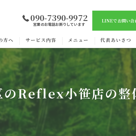
090-7390-9972
LINEでお問い
営業のお電話お断りしています
の方へ
サービス内容
メニュー
代表あいさつ
のReflex小笹店の