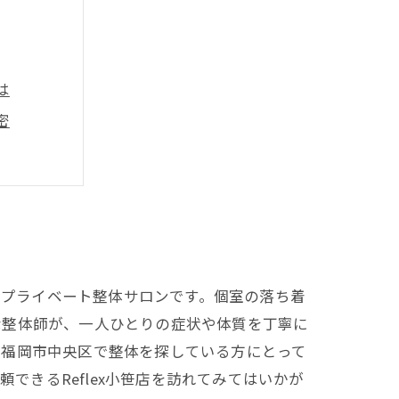
は
密
す
徹底解説
るプライベート整体サロンです。個室の落ち着
な整体師が、一人ひとりの症状や体質を丁寧に
。福岡市中央区で整体を探している方にとって
できるReflex小笹店を訪れてみてはいかが