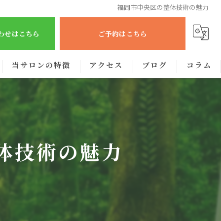
福岡市中央区の整体技術の魅力
合わせはこちら
ご予約はこちら
当サロンの特徴
アクセス
ブログ
コラム
肩こり
腰痛
整体技術の魅力
眼精疲労
むくみ
出張