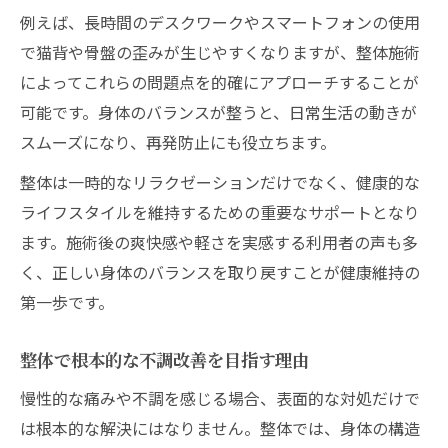
整体と指圧の違いがもたらす体感の差
例えば、長時間のデスクワークやスマートフォンの使用
で猫背や骨盤の歪みが生じやすくなりますが、整体施術
整体経験者が語る指圧との違いと実感
によってこれらの問題点を的確にアプローチすることが
慢性の肩こり改善は整体で実感
可能です。身体のバランスが整うと、日常生活の動きが
整体による肩こり根本改善へのアプローチ
スムーズになり、再発防止にも役立ちます。
慢性的な肩こりに整体が効くメカニズム
整体は一時的なリラクゼーションだけでなく、健康的な
整体施術で肩周りが軽くなる理由とは
ライフスタイルを維持するための重要なサポートとなり
肩こり改善後の爽快感を実感できる整体
ます。施術後の爽快感や軽さを実感する利用者の声も多
整体で肩こりが再発しにくくなる秘訣
く、正しい身体のバランスを取り戻すことが健康維持の
福岡市大宮で安心して受ける整体体験
第一歩です。
整体施術の流れと事前準備のポイント
整体で根本的な不調改善を目指す理由
整体が初めてでも安心できる理由
整体体験者の口コミからわかる信頼性
慢性的な痛みや不調を感じる場合、表面的な対処だけで
は根本的な解決にはなりません。整体では、身体の構造
整体施術後のフォローとサポート体制