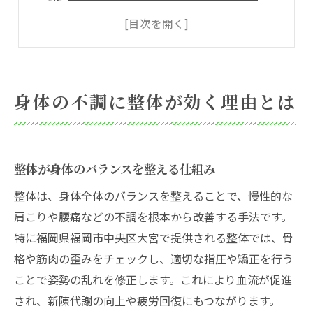
慢性の痛みに整体が有効な科学的根拠
整体の継続が健康維持に与える影響
整体施術が引き出す自然治癒力の力
指圧でリラクゼーションを深める魅力
身体の不調に整体が効く理由とは
整体と指圧で感じる深いリラクゼーション
指圧がもたらす心身のリフレッシュ効果
整体施術と組み合わせる指圧のメリット
整体が身体のバランスを整える仕組み
ストレス緩和に役立つ指圧の活用法
整体は、身体全体のバランスを整えることで、慢性的な
整体と指圧で睡眠の質も向上する理由
肩こりや腰痛などの不調を根本から改善する手法です。
整体と指圧の違いを知れば納得の効果
特に福岡県福岡市中央区大宮で提供される整体では、骨
整体と指圧の施術法をわかりやすく解説
格や筋肉の歪みをチェックし、適切な指圧や矯正を行う
ことで姿勢の乱れを修正します。これにより血流が促進
目的別に選ぶ整体と指圧の効果的活用法
され、新陳代謝の向上や疲労回復にもつながります。
整体と指圧それぞれの得意分野とは