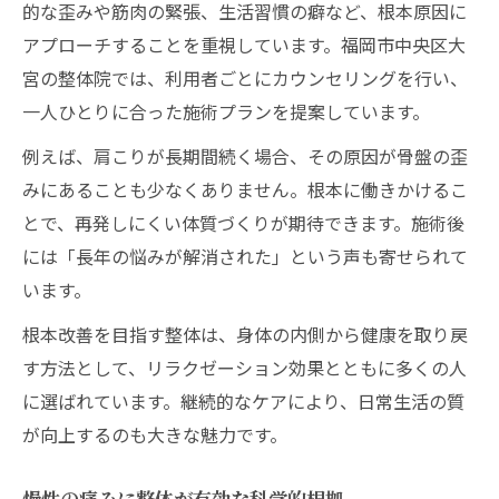
的な歪みや筋肉の緊張、生活習慣の癖など、根本原因に
整体を受ける際の不安解消のアドバイス
アプローチすることを重視しています。福岡市中央区大
腰痛や疲労感に整体がもたらす変化
宮の整体院では、利用者ごとにカウンセリングを行い、
整体で腰痛が軽減する具体的な理由
一人ひとりに合った施術プランを提案しています。
整体施術が疲労回復に役立つメカニズム
例えば、肩こりが長期間続く場合、その原因が骨盤の歪
辛い腰痛にも整体ができるアプローチ法
みにあることも少なくありません。根本に働きかけるこ
整体体験で実感する全身の軽さと快適さ
とで、再発しにくい体質づくりが期待できます。施術後
整体施術後の生活の質向上ポイント
には「長年の悩みが解消された」という声も寄せられて
います。
根本改善を目指す整体は、身体の内側から健康を取り戻
す方法として、リラクゼーション効果とともに多くの人
に選ばれています。継続的なケアにより、日常生活の質
が向上するのも大きな魅力です。
慢性の痛みに整体が有効な科学的根拠