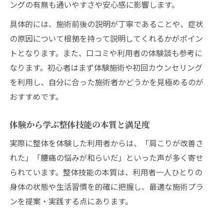
ングの有無も通いやすさや安心感に影響します。
整体技能が高砂で生む効果の実例紹介
具体的には、施術前後の説明が丁寧であることや、症状
整体で得られる効果と高砂の施術特徴
の原因について根拠を持って説明してくれるかがポイン
整体技能の違いが効果に与える影響
トとなります。また、口コミや利用者の体験談も参考に
高砂で実感する整体技能の持続力とは
なります。初心者はまず体験施術や初回カウンセリング
整体技能の実力を感じる高砂の魅力
を利用し、自分に合った施術者かどうかを見極めるのが
おすすめです。
体験から学ぶ整体技能の本質と満足度
実際に整体を体験した利用者からは、「肩こりが改善さ
れた」「腰痛の悩みが和らいだ」といった声が多く寄せ
られています。整体技能の本質は、利用者一人ひとりの
身体の状態や生活習慣を的確に把握し、最適な施術プラ
ンを提案・実践する点にあります。