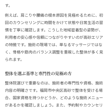
す。
肩こり腰痛も整体技能が導く快適な毎日
例えば、肩こりや腰痛の根本原因を見極めるために、初
整体技能で肩こり腰痛を根本から解決
回のカウンセリングに時間をかけて状態や日常生活の習
整体による腰痛肩こりのケアと予防策
慣を丁寧に確認します。こうした地域密着型の姿勢が、
整体技能が快適な日常をサポートする理由
利用者の安心感や信頼につながりやすいのが高砂エリア
整体で得られる肩こり腰痛改善の実感
の特徴です。施術の現場では、単なるマッサージではな
整体技能を活かした快適生活のポイント
く、骨格や筋肉のバランス調整を重視した整体が多く見
整体技能がもたらす中央区高砂での変化
られます。
整体技能で実感できる体調の変化とは
整体を選ぶ基準と専門性の見極め方
高砂で整体技能が日常にもたらす影響
整体院選びで重要なのは、施術者の専門性や資格、施術
整体技能による姿勢改善と健康意識向上
内容の明確さです。福岡市中央区高砂で整体を受ける場
整体技能が中央区高砂で評価される理由
合、国家資格を持つかどうか、どのような施術メニュー
整体技能で変わる高砂の健康習慣
があるかを確認しましょう。また、予約制やカウンセリ
実感できる整体の効果と高砂での特徴