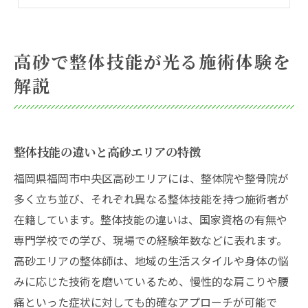
整体技能が支持される高砂の理由とは
施術効果を高める整体技能の工夫を解説
慢性症状改善には整体の専門性が鍵
高砂で整体技能が光る施術体験を
慢性的な痛みには整体技能が重要
解説
整体技能による肩こり腰痛の根本改善策
整体の専門性が症状改善につながる理由
整体技能の違いが慢性症状に与える効果
整体技能の違いと高砂エリアの特徴
整体を活用した慢性不調の対策ポイント
福岡県福岡市中央区高砂エリアには、整体院や整骨院が
整体を受けるなら高砂エリアが選ばれる理由
多く立ち並び、それぞれ異なる整体技能を持つ施術者が
整体技能の高さが高砂で支持される理由
在籍しています。整体技能の違いは、国家資格の有無や
福岡市で整体を受けるなら高砂が最適
専門学校での学び、現場での経験年数などに表れます。
整体とアクセス性の良さが高砂の魅力
高砂エリアの整体師は、地域の生活スタイルや身体の悩
みに応じた技術を磨いているため、慢性的な肩こりや腰
整体技能と高砂の安心感ある環境を解説
痛といった症状に対しても的確なアプローチが可能で
高砂エリアの整体技能が口コミで高評価