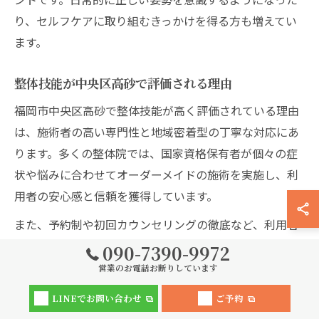
り、セルフケアに取り組むきっかけを得る方も増えてい
ます。
整体技能が中央区高砂で評価される理由
福岡市中央区高砂で整体技能が高く評価されている理由
は、施術者の高い専門性と地域密着型の丁寧な対応にあ
ります。多くの整体院では、国家資格保有者が個々の症
状や悩みに合わせてオーダーメイドの施術を実施し、利
用者の安心感と信頼を獲得しています。
また、予約制や初回カウンセリングの徹底など、利用者
の不安を解消するためのきめ細やかなサービスも特徴的
090-7390-9972
です。症状の原因や改善までの流れを丁寧に説明し、納
営業のお電話お断りしています
得したうえで施術を受けられる体制が整っています。
LINEでお問い合わせ
ご予約
利用者からは「相談しやすい」「説明が分かりやすい」