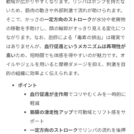
ずのルートを徹底伝授
動域が広がりやすくなります。リンパはポンプを持たな
いため、筋肉の動きや外部刺激で流れが助けられます。
夜の足むくみバイバイ！3STEPかっさルー
そこで、かっさの
一定方向のストローク
が水分や老廃物
ティン
の移動を手助けし、顔の輪郭がすっきり見える変化につ
運動前後の脚ケアへ活かす！かっさの使い
ながります。なお、刮痧による「毒素の排出」は確実で
分け
はありませんが、
血行促進というメカニズムは再現性が
かっさの効果を激減させるNGサインとやらない
高い
ため、短時間でも体感を得やすいのが魅力です。オ
ほうがいい注意点
イルやジェルを用いると摩擦ダメージを抑え、刺激を目
危険サインを見逃さない！かっさ中止のタ
的の組織に効率よく伝えられます。
イミング
ポイント
肌トラブルを回避！かっさの前後ケア徹底
血行促進が主作用
でコリやむくみを一時的に
ガイド
軽減
効果を守る頻度と強度のバランス基準
筋膜の滑走性アップ
で可動域とリフト感をサ
かっさの種類や選び方でグンと変わる！効果発
ポート
揮の理由と選定術
一定方向のストローク
でリンパの流れを後押