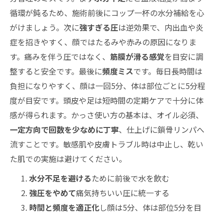
循環が鈍るため、施術前後にコップ一杯の水分補給を心
がけましょう。次に
強すぎる圧
は逆効果で、内出血や炎
症を招きやすく、顔ではたるみや赤みの原因になりま
す。痛みを伴う圧ではなく、
筋膜が滑る感覚
を目安に調
整すると安全です。最後に
頻度ミス
です。毎日長時間は
負担になりやすく、顔は一回5分、体は部位ごとに5分程
度が目安です。頭皮や足は短時間の定期ケアで十分に体
感が得られます。かっさ使い方の基本は、オイル必須、
一定方向で回数を少なめに丁寧
、仕上げに鎖骨リンパへ
流すことです。敏感肌や皮膚トラブル時は中止し、乾い
た肌での実施は避けてください。
水分不足を避ける
ために前後で水を飲む
強圧をやめて
痛気持ちいい圧に統一する
時間と頻度を適正化
し顔は5分、体は部位5分を目