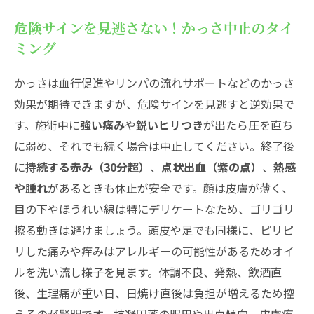
危険サインを見逃さない！かっさ中止のタイ
ミング
かっさは血行促進やリンパの流れサポートなどのかっさ
効果が期待できますが、危険サインを見逃すと逆効果で
す。施術中に
強い痛み
や
鋭いヒリつき
が出たら圧を直ち
に弱め、それでも続く場合は中止してください。終了後
に
持続する赤み（30分超）
、
点状出血（紫の点）
、
熱感
や腫れ
があるときも休止が安全です。顔は皮膚が薄く、
目の下やほうれい線は特にデリケートなため、ゴリゴリ
擦る動きは避けましょう。頭皮や足でも同様に、ピリピ
リした痛みや痒みはアレルギーの可能性があるためオイ
ルを洗い流し様子を見ます。体調不良、発熱、飲酒直
後、生理痛が重い日、日焼け直後は負担が増えるため控