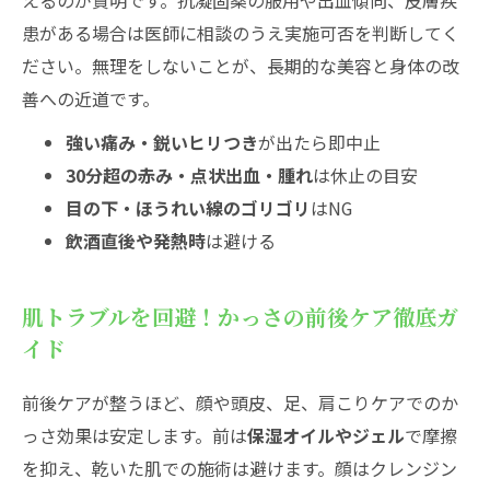
えるのが賢明です。抗凝固薬の服用や出血傾向、皮膚疾
患がある場合は医師に相談のうえ実施可否を判断してく
ださい。無理をしないことが、長期的な美容と身体の改
善への近道です。
強い痛み・鋭いヒリつき
が出たら即中止
30分超の赤み・点状出血・腫れ
は休止の目安
目の下・ほうれい線のゴリゴリ
はNG
飲酒直後や発熱時
は避ける
肌トラブルを回避！かっさの前後ケア徹底ガ
イド
前後ケアが整うほど、顔や頭皮、足、肩こりケアでのか
っさ効果は安定します。前は
保湿オイルやジェル
で摩擦
を抑え、乾いた肌での施術は避けます。顔はクレンジン