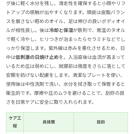
グ後に軽く水分を残し、滑走性を確保すると小顔やリフ
トアップの感触が出やすくなります。頭皮は皮脂バラン
スを崩さない軽めのオイル、足は伸びの良いボディオイ
ルが相性良し。後は
冷却と保湿
が鉄則で、常温のタオル
で軽く冷やし、ヒリつきが治まったらセラミドなどでし
っかり保湿します。紫外線は赤みを悪化させるため、日
中は
低刺激の日焼け止め
を。入浴直後は血流が高まって
いるため圧は弱めにし、就寝前は強度をさらに落として
安眠を妨げない配慮をします。清潔なプレートを使い、
使用後は中性洗剤で洗い、水分を拭き取って保管すると
衛生的です。摩擦や圧のムラを避けることで、刮痧の良
さを日常ケアに安全に取り入れられます。
ケア工
具体策
目的
程