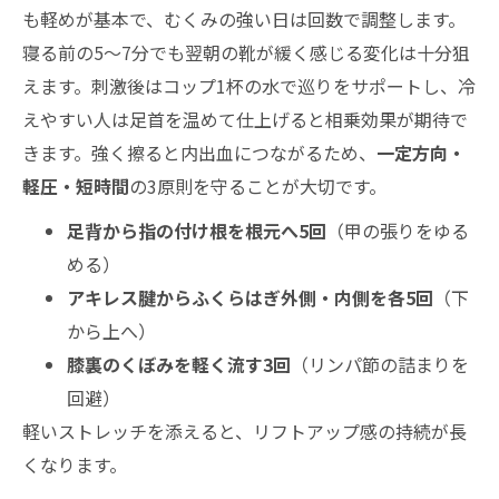
も軽めが基本で、むくみの強い日は回数で調整します。
寝る前の5〜7分でも翌朝の靴が緩く感じる変化は十分狙
えます。刺激後はコップ1杯の水で巡りをサポートし、冷
えやすい人は足首を温めて仕上げると相乗効果が期待で
きます。強く擦ると内出血につながるため、
一定方向・
軽圧・短時間
の3原則を守ることが大切です。
足背から指の付け根を根元へ5回
（甲の張りをゆる
める）
アキレス腱からふくらはぎ外側・内側を各5回
（下
から上へ）
膝裏のくぼみを軽く流す3回
（リンパ節の詰まりを
回避）
軽いストレッチを添えると、リフトアップ感の持続が長
くなります。