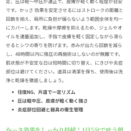
定、圧は軽〜中圧が適正で、皮膚が軽く動く程度が目安
です。かっさ 効果を安定させるにはストロークの距離と
回数を揃え、局所に負担が偏らないよう範囲全体を均一
にカバーします。乾燥や摩擦を抑えるため、ジェルやオ
イルを適量追加し、手指で皮膚を軽く固定しながら滑ら
せるとシワの寄りを防げます。赤みが出たら回数を減ら
し、48時間以内に強圧の再施術はしないのが無難です。
肌状態が不安定な日は短時間に切り替え、にきびや炎症
部位は避けてください。道具は清潔を保ち、使用後は洗
浄と乾燥を徹底しましょう。
往復NG、片道で一定リズム
圧は軽中圧、皮膚が軽く動く強さ
炎症部位回避と器具の衛生管理
かっさ効果をしっかり持続！1日5分で叶う顔