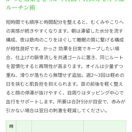
ルーチン術
短時間でも順序と時間配分を整えると、むくみやこりへ
の実感が続きやすくなります。朝は滞留した水分を流す
構成、夜は筋肉のこりをほぐして睡眠の質に繋げる構成
が相性良好です。かっさ 効果を日常でキープしたい場
合、仕上げの鎖骨流しを共通ゴールに置き、同じルート
を習慣化すると再現性が高まります。オイルは少量ずつ
重ね、滑りが落ちたら無理せず追加。週2〜3回は軽めの
日を挟むと肌負担を抑えられます。首の前後を軽く整え
ると顔の停滞が抜けやすく、目周りはタッピング中心で
血行をサポートします。所要は合計5分が目安で、赤みが
引かない場合は翌日の刺激を軽減してください。
時