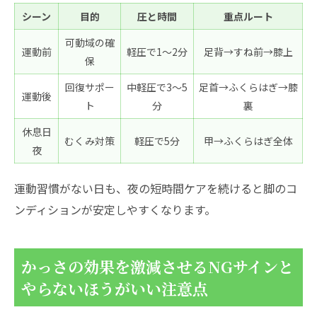
シーン
目的
圧と時間
重点ルート
可動域の確
運動前
軽圧で1〜2分
足背→すね前→膝上
保
回復サポー
中軽圧で3〜5
足首→ふくらはぎ→膝
運動後
ト
分
裏
休息日
むくみ対策
軽圧で5分
甲→ふくらはぎ全体
夜
運動習慣がない日も、夜の短時間ケアを続けると脚のコ
ンディションが安定しやすくなります。
かっさの効果を激減させるNGサインと
やらないほうがいい注意点