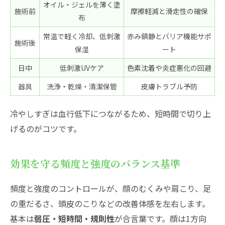
オイル・ジェルを薄く塗
施術前
摩擦軽減と滑走性の確保
布
常温で軽く冷却、低刺激
赤み鎮静とバリア機能サポ
施術後
保湿
ート
日中
低刺激UVケア
色素沈着や炎症悪化の回避
器具
洗浄・乾燥・清潔保管
皮膚トラブル予防
冷やしすぎは血行低下につながるため、短時間で切り上
げるのがコツです。
効果を守る頻度と強度のバランス基準
頻度と強度のコントロールが、顔のむくみや肩こり、足
の重だるさ、頭皮のこりなどの改善体感を左右します。
基本は
弱圧・短時間・規則性
が合言葉です。顔は1方向