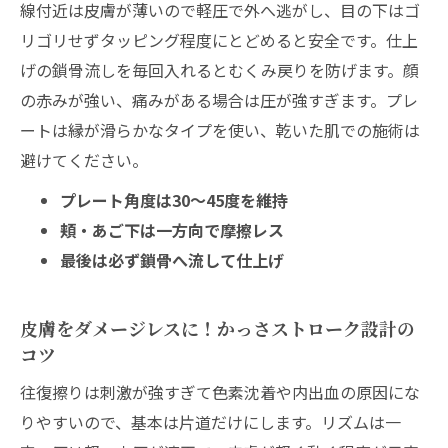
線付近は皮膚が薄いので軽圧で外へ逃がし、目の下はゴ
リゴリせずタッピング程度にとどめると安全です。仕上
げの鎖骨流しを毎回入れるとむくみ戻りを防げます。顔
の赤みが強い、痛みがある場合は圧が強すぎます。プレ
ートは縁が滑らかなタイプを使い、乾いた肌での施術は
避けてください。
プレート角度は30〜45度を維持
頬・あご下は一方向で摩擦レス
最後は必ず鎖骨へ流して仕上げ
皮膚をダメージレスに！かっさストローク設計の
コツ
往復擦りは刺激が強すぎて色素沈着や内出血の原因にな
りやすいので、基本は片道だけにします。リズムは一