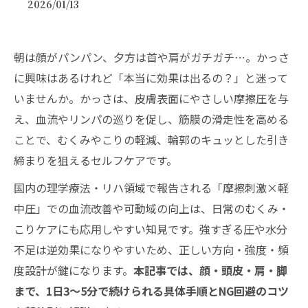
2026/01/13
朝は顔がパンパン、夕方は首や肩がガチガチ…。かっさ
に興味はあるけれど「本当に効果は出るの？」と迷って
いませんか。かっさは、皮膚表面にやさしい摩擦圧を与
え、血流やリンパの巡りを促し、筋膜の滑走性を高める
ことで、むくみやこりの軽減、輪郭のキュッとした引き
締まりを狙えるセルフケアです。
国内の理学療法・リハ領域で報告される「摩擦刺激×軽
中圧」での血流改善や可動域の向上は、日常のむくみ・
こりケアにも応用しやすい知見です。強すぎる圧や水分
不足は逆効果になりやすいため、正しい方向・強度・頻
度設計が鍵になります。
本記事では、顔・頭皮・肩・脚
まで、1日3～5分で続けられる具体手順とNG回避のコツ