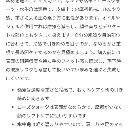
素材を選ぶことが大切です。なかでも翡翠・ローズクォ
ーツ・水牛角は定番で、皮膚上での摩擦抵抗、ひんやり
感、重さによる圧の乗り方に個性があります。オイルや
ジェルと併用すれば摩擦を減らし、顔や首などデリケー
トな部位でもやさしく扱えます。自分の肌質や目的部位
に合わせて、冷感で引き締めを狙うのか、なめらかさ重
視で長時間ケアするのかを見極めましょう。購入前には
表面の研磨精度や持ち手のフィット感も確認し、落下時
の破損リスクも考慮して扱いやすい厚みを選ぶと失敗し
にくいです。
翡翠
は適度な重さと冷感で、むくみケアや朝の引き
締めに向きます
ローズクォーツ
は表面がなめらかで、摩擦が少なく
顔のリフトケアに使いやすいです
水牛角
は軽く温まりやすいので、肩こりや足のマッ