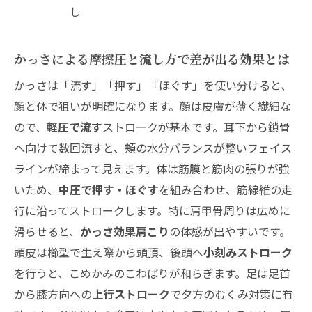
天然石かっさの素材別！肌当たりと使い心
し
地を徹底比較
電動かっさやEMSタイプも！進化系アイテ
かっさによる摩擦圧と流し方で差が出る効果とは
ムのメリットと限界
かっさは「流す」「押す」「ほぐす」を使い分けると、
口コミや体験談ではっきり分かる！かっさの効
顔と体で狙いが明確になります。顔は皮膚が薄く繊細な
果の変化と続けた末のリアル
ので、
軽圧で流す
ストロークが基本です。耳下から鎖骨
一週間や四週間でここまで変わる！かっさ
へ向けて数回流すと、頬の水分バランスが整いフェイス
効果の体感図
ラインが締まって見えます。体は筋膜と筋肉の張りが強
「本当に信頼できる」口コミの見極め術
いため、
中圧で押す・ほぐす
を組み合わせ、筋線維の走
かっさ効果を最大化！無理なく続くルーチンと
行に沿ってストロークします。特に肩甲骨周りは広めに
賢いタイミング活用法
滑らせると、
かっさ効果肩こり
の体感が出やすいです。
朝3分・夜5分！時短で続くかっさ効果実感
頭皮は櫛型で生え際から頭頂、後頭へ
小刻みストローク
ルーチン
を行うと、こめかみのこわばりが和らぎます。足は足首
から膝方向への
上行ストローク
で夕方のむくみ対策に有
よくある質問でモヤモヤ解消！かっさの効果を