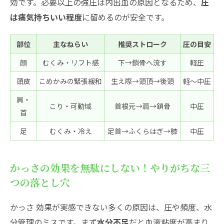
効です。必要以上の強圧は内出血の原因となるため、
圧
安全に引き出す極意
は痛気持ちいい程度
に留めるのが安全です。
かっさは毎日使って大丈夫？頻度の正解を
伝授
部位
主なねらい
推奨ストローク
圧の目安
ほうれい線やたるみに本当に効く？かっさ
顔
むくみ・リフト感
下→鎖骨へ流す
軽圧
効果の現実と続けるヒント
頭皮
こめかみの緊張緩和
生え際→頭頂→後頭
軽〜中圧
かっさおすすめアイテム徹底比較！自分にぴっ
たりの選び方ガイド
肩・
こり・可動域
首根元→肩→鎖骨
中圧
首
初心者に最適！失敗しないかっさの形と素
材選び
足
むくみ・冷え
足首→ふくらはぎ→膝
中圧
中級者以上へ！電動かっさの賢い使いどこ
ろと注意点
かっさの効果を無駄にしない！やりがちな三
つの落とし穴
かっさ 効果が実感できない多くの原因は、圧や頻度、水
分管理のミスです。まず
水分不足
だと血液粘度が高まり