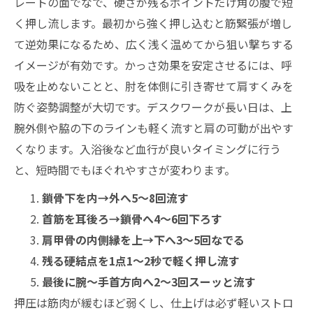
レートの面でなで、硬さが残るポイントだけ角の腹で短
く押し流します。最初から強く押し込むと筋緊張が増し
て逆効果になるため、広く浅く温めてから狙い撃ちする
イメージが有効です。かっさ効果を安定させるには、呼
吸を止めないことと、肘を体側に引き寄せて肩すくみを
防ぐ姿勢調整が大切です。デスクワークが長い日は、上
腕外側や脇の下のラインも軽く流すと肩の可動が出やす
くなります。入浴後など血行が良いタイミングに行う
と、短時間でもほぐれやすさが変わります。
鎖骨下を内→外へ5〜8回流す
首筋を耳後ろ→鎖骨へ4〜6回下ろす
肩甲骨の内側縁を上→下へ3〜5回なでる
残る硬結点を1点1〜2秒で軽く押し流す
最後に腕〜手首方向へ2〜3回スーッと流す
押圧は筋肉が緩むほど弱くし、仕上げは必ず軽いストロ