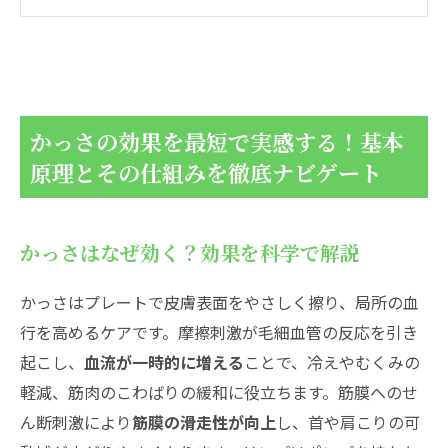
三つの落とし穴
顔のかっさ効果を最大化！美フェイスラインの
叶え方と失敗しないテク
フェイスラインやほうれい線へ効かせる流
し方とは？
かっさの効果を最短で実感する！基本
かっさ効果をしっかり持続！1日5分で叶う
原理とその仕組みを徹底ナビゲート
顔ルーチン術
頭皮や肩こりに悩む人必見！かっさの効果と部
かっさはなぜ効く？効果を科学で解説
位別の安全ケア術
頭皮かっさで血行促進！コリほぐしの新習
かっさはプレートで皮膚表面をやさしく擦り、局所の血
慣
行を高めるケアです。摩擦刺激が毛細血管の反応を引き
肩こりスッキリの秘密！かっさで肩・首を
起こし、
血流が一時的に増える
ことで、冷えやむくみの
プロ流し＆押し術
軽減、筋肉のこわばりの緩和に役立ちます。筋膜へのせ
足や脚痩せへ効かせるかっさ効果！むくみ知ら
ん断刺激により
筋膜の滑走性が向上
し、首や肩こりの可