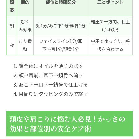
間
目的
部位と時間配分
圧とポイント
帯
むく
軽圧
で一方向、仕上
朝
頬1分/あご下1分/鎖骨1分
み対策
げは鎖骨
こり緩
フェイスライン1分/耳
中圧
でゆっくり、呼
夜
和
下〜首1分/鎖骨1分
吸を合わせる
顔全体にオイルを薄くのばす
頬→耳前、耳下→鎖骨へ流す
あご下→耳下→鎖骨で仕上げる
目周りはタッピングのみで終了
頭皮や肩こりに悩む人必見！かっさの
効果と部位別の安全ケア術