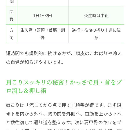
間
回
1日1〜2回
炎症時は中止
数
方
生え際→頭頂→首筋→鎖
逆行・往復の擦りすぎに注
向
骨
意
短時間でも規則的に続ける方が、頭皮のこわばりや冷え
の自覚が和らぎやすいです。
肩こりスッキリの秘密！かっさで肩・首をプ
ロ流し＆押し術
肩こりは「流してから点で押す」順番が鍵です。まず鎖
骨下を内から外へ、胸の前を外側へ、首筋を上から下へ
と数往復して通り道を整えます。次に肩甲骨のキワをプ