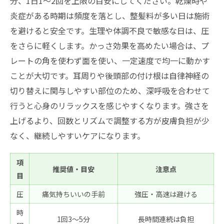
分、1日1〜2回を上限の目安にしてください。乾燥時や
炎症がある時期は頻度を落とし、整髪料が多い日は施術
を避けると安全です。生理や体調不良で敏感な日は、圧
をさらに軽くします。かっさ効果を高めたい場合は、プ
レートの角を使わず面を使い、一定速度で均一に動かす
ことが大切です。耳周りや後頭部の付け根は自律神経の
切り替えに関与しやすい部位のため、深呼吸を合わせて
行うと心身のリラックスを感じやすくなります。強さを
上げるより、回数とリズムで調整する方が皮膚負担が少
なく、継続しやすいケアになります。
項
推奨値・目安
注意点
目
圧
痛気持ちいいの手前
強圧・高速は避ける
時
1回3〜5分
長時間連続は負担