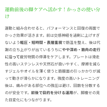
運動前後の脚ケアへ活かす！かっさの使い分
け
運動と組み合わせると、パフォーマンスと回復の両面で
かっさ効果が活きます。前は交感神経を過剰に上げすぎ
ないよう
軽圧・短時間・表層重視
で筋温を整え、後は代
謝の立ち上がりが出ているうちに
やや深め・筋肉の走行
に沿って
疲労物質の停滞をケアします。プレートは滑走
性の高いステンレスや天然石が扱いやすく、摩擦を減ら
すジェルやオイルを薄く使うと筋膜面の引っかかりが減
って動きが滑らかになります。強度の高いトレーニング
後は、痛みがある部位への強圧は避け、回数を分散する
のが安全です。
前後で目的を分ける運用
が、脚痩せの見
た目変化にもつながります。