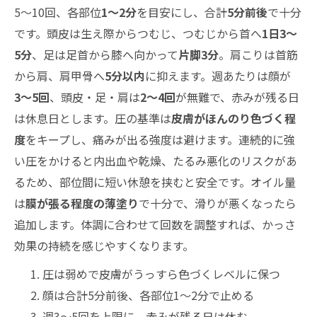
5〜10回、各部位
1〜2分
を目安にし、合計
5分前後
で十分
です。頭皮は生え際からつむじ、つむじから首へ
1日3〜
5分
、足は足首から膝へ向かって
片脚3分
。肩こりは首筋
から肩、肩甲骨へ
5分以内
に抑えます。週あたりは顔が
3〜5回
、頭皮・足・肩は
2〜4回
が無難で、赤みが残る日
は休息日とします。圧の基準は
皮膚がほんのり色づく程
度
をキープし、痛みが出る強度は避けます。連続的に強
い圧をかけると内出血や乾燥、たるみ悪化のリスクがあ
るため、部位間に短い休憩を挟むと安全です。オイル量
は
膜が張る程度の薄塗り
で十分で、滑りが悪くなったら
追加します。体調に合わせて回数を調整すれば、かっさ
効果の持続を感じやすくなります。
圧は弱めで皮膚がうっすら色づくレベルに保つ
顔は合計5分前後、各部位1〜2分で止める
週3〜5回を上限に、赤みが残る日は休む