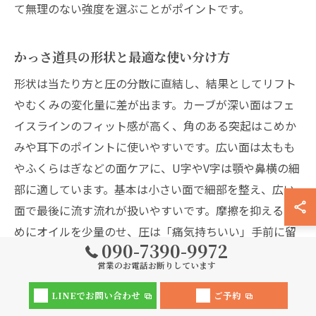
て無理のない強度を選ぶことがポイントです。
かっさ道具の形状と最適な使い分け方
形状は当たり方と圧の分散に直結し、結果としてリフト
やむくみの変化量に差が出ます。カーブが深い面はフェ
イスラインのフィット感が高く、角のある突起はこめか
みや耳下のポイントに使いやすいです。広い面は太もも
やふくらはぎなどの面ケアに、U字やV字は顎や鼻横の細
部に適しています。基本は小さい面で細部を整え、広い
面で最後に流す流れが扱いやすいです。摩擦を抑えるた
めにオイルを少量のせ、圧は「痛気持ちいい」手前に留
090-7390-9972
めます。電動であっても、流す方向は心臓側を意識し、
営業のお電話お断りしています
同じ部位を何往復も強くこすらないようにしましょう。
LINEでお問い合わせ
ご予約
フェイスラインは深いカーブ
を沿わせて耳下へ流し