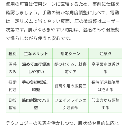
使用の可否は使用シーンに直結するため、事前に仕様を
確認しましょう。手動の細かな角度調整に比べて、電動
は一定リズムで当てやすい反面、圧の微調整はユーザー
次第です。肌がゆらぎやすい時期は、温感のみや弱振動
で慣らしながら使うと安心です。
種別
主なメリット
想定シーン
注意点
温感
温めて血行促進
朝のむくみ、就寝
高温設定は避け
のみ
しやすい
前ケア
る
振動
手の負担軽減、
長時間連続使用
首肩や足の広範囲
付き
時短
は控える
EMS
筋肉刺激でハリ
フェイスラインの
低出力から調整
搭載
感
引き締め
する
テクノロジーの恩恵を活かしつつ、肌状態や目的に応じ