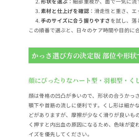
形状を選ぶ
：細部重視か、面で一気に流
素材と仕上げを確認
：滑走性と重さ、エ
手のサイズに合う握りやすさ
を試し、落
この順番で選ぶと、日々のケア時間や目的に
かっさ選び方の決定版 部位や形状
顔にぴったりなハート型・羽根型・く
顔は骨格の凹凸が多いので、形状の合うかっ
顎下や首筋の流しに便利です。くし形は細か
どがありますが、摩擦が少なく滑りが良いも
く押すと内出血の原因になるため、色味が変
イズを優先してください。