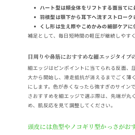
ハート型は頬全体をリフトする面当てに
羽根型は顎下から耳下へ流すストローク
くし形は生え際やこめかみの細部ケアに
補足として、毎日短時間の軽圧が継続しやす
目周りや鼻筋におすすめな細エッジタイプ
細エッジはピンポイントに当てられる反面、
大から開始し、滑走抵抗が消えるまでごく薄く
にします。色が赤くなったら強すぎのサインで
さおすすめを細エッジで選ぶ際は、先端が丸く
め、肌反応を見て調整してください。
頭皮には魚型やノコギリ型かっさがお