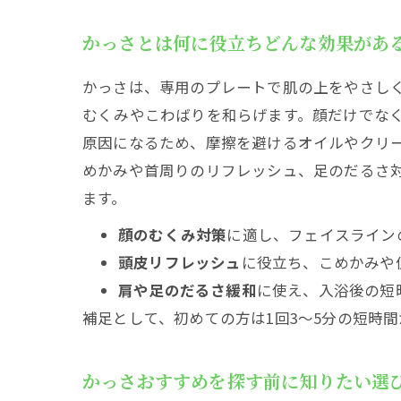
かっさおす
かっさとは何に役立ちどんな効果があ
顔すっ
頭皮ケ
かっさは、専用のプレートで肌の上をやさし
かっさ初め
むくみやこわばりを和らげます。顔だけでな
顔用か
原因になるため、摩擦を避けるオイルやクリ
頭皮・
めかみや首周りのリフレッシュ、足のだるさ
ます。
かっさやっ
内出血
顔のむくみ対策
に適し、フェイスライン
頭皮リフレッシュ
に役立ち、こめかみや
体調や
肩や足のだるさ緩和
に使え、入浴後の短
電動かっさ
補足として、初めての方は1回3〜5分の短時
電動か
手動か
かっさおすすめを探す前に知りたい選
かっさ価格