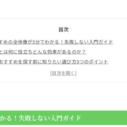
目次
すめの全体像が3分でわかる！失敗しない入門ガイド
とは何に役立ちどんな効果があるのか？
おすすめを探す前に知りたい選び方3つのポイント
方の決定版 部位や形状で絶対に失敗しない方法
ったりなハート型・羽根型・くし形かっさおすすめ徹底ナ
は魚型やノコギリ型かっさがおすすめな理由
のベストな選び方！テラヘルツ・天然石・ステンレス徹底
ルツかっさおすすめ“本物だけ”を選ぶための見分けポイン
わかる！失敗しない入門ガイド
・ステンレス・樹脂・牛角かっさの違いと選び方