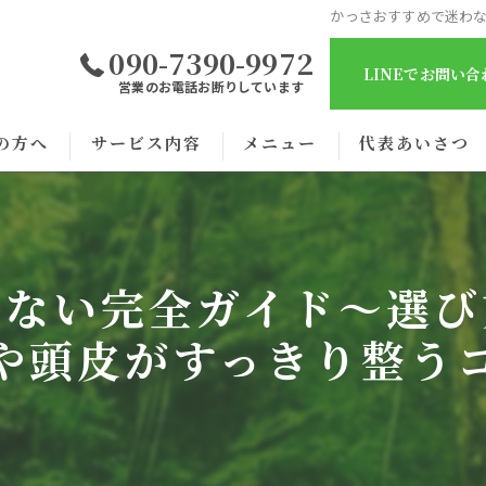
かっさおすすめで迷わ
090-7390-9972
LINEでお問い
営業のお電話お断りしています
の方へ
サービス内容
メニュー
代表あいさつ
わない完全ガイド〜選び
や頭皮がすっきり整う