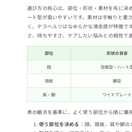
100
選び方の核心は、部位・形状・素材を先に決
テラヘ
ート型が扱いやすいです。素材は手触りと重
く、テラヘルツはなめらかな滑走感が特徴で
かっさおす
さ、持ちやすさ、ケアしたい悩みとの相性で
写真付
かっさ購入
部位
形状の目安
部位・
顔
羽根型・ハート
形状×
頭皮
櫛型
肩・脚
ワイドプレート
表の観点を基準に、よく使う部位から順に優
使う部位を決める
：顔、頭皮、肩や脚の