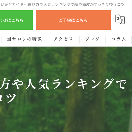
ない完全ガイド〜選び方や人気ランキングで顔や頭皮がすっきり整うコツ
合わせはこちら
ご予約はこちら
当サロンの特徴
アクセス
ブログ
コラム
肩こり
腰痛
方や人気ランキングで
眼精疲労
コツ
むくみ
出張