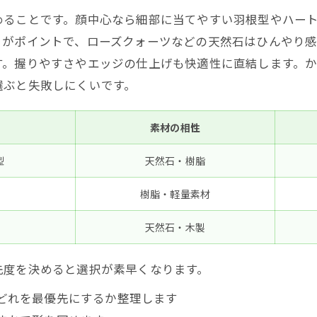
均やプチプラかっさの上手な活用法と注意すべき点
めることです。顔中心なら細部に当てやすい羽根型やハー
ルツや天然石スタンダードかっさおすすめの選び方
さがポイントで、ローズクォーツなどの天然石はひんやり
す。握りやすさやエッジの仕上げも快適性に直結します。
すめ実体験談と口コミの“本音の見抜き方”
選ぶと失敗しにくいです。
きレビューの信頼度を見極める読むコツ
前チェックリスト＆徹底比較表で迷いゼロ
素材の相性
形状・素材で失敗しないかっさおすすめ最終確認リスト
型
天然石・樹脂
素材別！かっさおすすめ比較表案で即決できる
樹脂・軽量素材
天然石・木製
先度を決めると選択が素早くなります。
どれを最優先にするか整理します