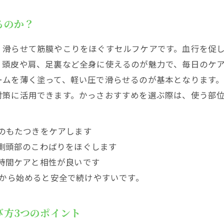
すめランキング 顔・頭皮・足・全身で“あなたに合う最高
るのか？
きり見せたいならこのかっさおすすめ！
ア肩こり改善に最適なかっさおすすめ特集
く滑らせて筋膜やこりをほぐすセルフケアです。血行を促
てでも安心！基本の使い方ガイドとおすすめ頻度
く頭皮や肩、足裏など全身に使えるのが魅力で、毎日のケ
っさの基本ステップとオイル・クリーム量の目安
ームを薄く塗って、軽い圧で滑らせるのが基本となります
足・ボディかっさの基本手順まとめ
対策に活用できます。かっさおすすめを選ぶ際は、使う部
てはいけないNG集！注意点と無痕のコツを大公開
を招く要注意動作と避けるべき部位の見極め術
のもたつきをケアします
側頭部のこわばりをほぐします
お肌トラブルの時は？かっさ使用中止基準とは
時間ケアと相性が良いです
・温感タイプ・手動タイプの違いと賢い選び方
間から始めると安全で続けやすいです。
っさの驚きのメリットと注意点まとめ
っさの魅力と選ぶ時のポイント
び方3つのポイント
帯別の賢い選び方！100均・無印・高級モデル早わかり