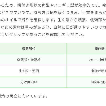
あるため、歯付き形状の魚型やノコギリ型が効率的です。
ほどきやすいです。持ち方は柄を軽くつまみ、手首を柔ら
のオイルで滑りを確保します。生え際から頭頂、側頭部か
ツなどの素材は重みがある分、自然に圧が乗りやすいので
にくいグリップがあることを確認してください。
得意部位
操作感
側頭部・後頭部
均一に梳
生え際・頭頂
刺激が明
分け目沿い
細部に強
対策の両立に向いています。