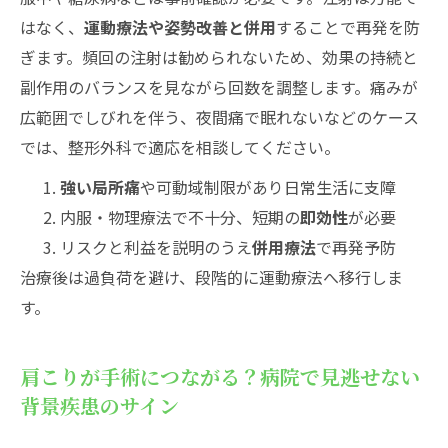
はなく、
運動療法や姿勢改善と併用
することで再発を防
ぎます。頻回の注射は勧められないため、効果の持続と
副作用のバランスを見ながら回数を調整します。痛みが
広範囲でしびれを伴う、夜間痛で眠れないなどのケース
では、整形外科で適応を相談してください。
強い局所痛
や可動域制限があり日常生活に支障
内服・物理療法で不十分、短期の
即効性
が必要
リスクと利益を説明のうえ
併用療法
で再発予防
治療後は過負荷を避け、段階的に運動療法へ移行しま
す。
肩こりが手術につながる？病院で見逃せない
背景疾患のサイン