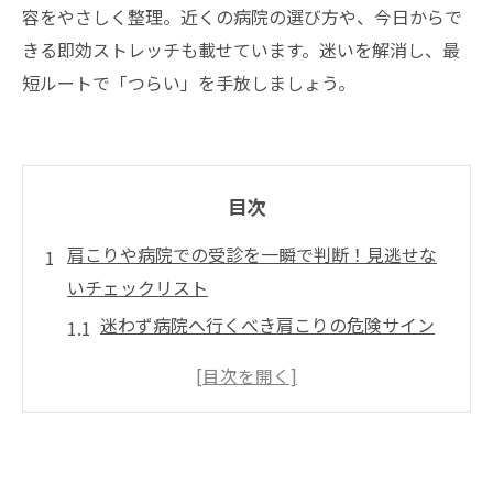
容をやさしく整理。近くの病院の選び方や、今日からで
きる即効ストレッチも載せています。迷いを解消し、最
短ルートで「つらい」を手放しましょう。
目次
肩こりや病院での受診を一瞬で判断！見逃せな
いチェックリスト
迷わず病院へ行くべき肩こりの危険サイン
とスピーディな対応策
病院へ行かずに自分でケアできる肩こりの
特徴と即効対処法
肩こりでの病院は何科がピッタリ？あなたの症