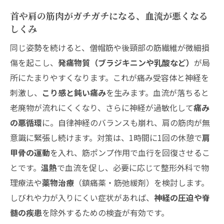
首や肩の筋肉がガチガチになる、血流が悪くなる
しくみ
同じ姿勢を続けると、僧帽筋や後頸部の筋繊維が微細損
傷を起こし、
発痛物質（ブラジキニンや乳酸など）
が局
所にたまりやすくなります。これが痛み受容体と神経を
刺激し、
こり感と鈍い痛み
を生みます。血流が落ちると
老廃物が流れにくくなり、さらに神経が過敏化して
痛み
の悪循環
に。自律神経のバランスも崩れ、肩の筋肉が無
意識に緊張し続けます。対策は、1時間に1回の休憩で
肩
甲骨の運動
を入れ、筋ポンプ作用で血行を回復させるこ
とです。
温熱
で血流を促し、必要に応じて整形外科で物
理療法や
薬物治療
（鎮痛薬・筋弛緩剤）を検討します。
しびれや力が入りにくい症状があれば、
神経の圧迫や脊
髄の疾患
を除外するための検査が有効です。