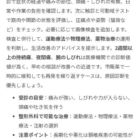
診で症状の経過や痛みの部位、頭痛・しびれの有無、日
常や作業の負担を確認します。次に触診と可動域テスト
で筋肉や関節の状態を評価し、圧痛点や姿勢（猫背な
ど）をチェック。必要に応じて画像検査を追加します。
検査と併行して、
運動療法
や
物理療法
、
薬物治療
の適用
を判断し、生活改善のアドバイスを提示します。
2週間以
上の持続痛
、
夜間痛
、
腕のしびれ
は医療機関での診断価
値が高く、早めの相談が改善への近道です。市販薬で一
時的に緩和しても再発を繰り返すケースは、原因診断を
優先しましょう。
受診の目安
：痛みが強い、しびれや力が入らない、
頭痛や吐き気を伴う
整形外科で可能な治療
：運動療法・物理療法・薬物
療法・注射の選択
注意ポイント
：長期化や悪化は頚椎疾患の可能性が