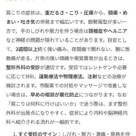
肩こりの症状は、
重だるさ・こり・圧痛
から、
頭痛・め
まい・吐き気
の併発まで幅広いです。筋緊張型が多い一
方で、手のしびれや脱力を伴う場合は
頸椎症やヘルニア
など神経の問題が隠れていることがあります。目安とし
て、
2週間以上
続く強い痛み、夜間痛で眠れない、腕に放
散痛が走る、片側の強い頭痛や視覚異常が出るときは、
整形外科の受診
が適切です。受診ではレントゲンや必要
に応じてMRI、
運動療法や物理療法、注射
などの治療が
検討されます。市販薬での対処やマッサージで改善しな
い場合は、
早めの相談が悪化防止
につながります。なお
「肩こりは何科に行けばいいか」で迷う際は、まず整形
外科が出発点になりやすく、症状により内科や脳神経内
科へ紹介される流れが一般的です。
すぐ受診のサイン
：しびれ・脱力・激痛・発熱を伴