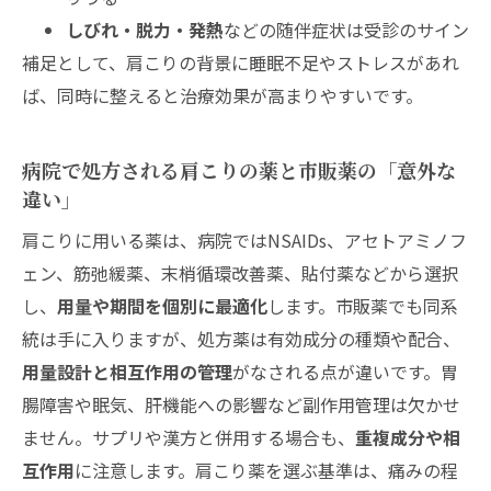
しびれ・脱力・発熱
などの随伴症状は受診のサイン
補足として、肩こりの背景に睡眠不足やストレスがあれ
ば、同時に整えると治療効果が高まりやすいです。
病院で処方される肩こりの薬と市販薬の「意外な
違い」
肩こりに用いる薬は、病院ではNSAIDs、アセトアミノフ
ェン、筋弛緩薬、末梢循環改善薬、貼付薬などから選択
し、
用量や期間を個別に最適化
します。市販薬でも同系
統は手に入りますが、処方薬は有効成分の種類や配合、
用量設計と相互作用の管理
がなされる点が違いです。胃
腸障害や眠気、肝機能への影響など副作用管理は欠かせ
ません。サプリや漢方と併用する場合も、
重複成分や相
互作用
に注意します。肩こり薬を選ぶ基準は、痛みの程