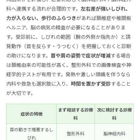
向き？見極めのポイント
科へ連携する流れが合理的です。
左右差が強いしびれ、
肩こりを家庭で劇的に楽にするセルフケアや再
力が入らない、歩行のふらつき
があれば頚椎症や椎間板
発予防のコツ全部
ヘルニア、脳の病気の精査が必要になることがありま
仕事の合間にできる肩こり特効ストレッ
す。受診前に、しびれの範囲（腕の外側か指先か）と誘
チ！回数ややり方も紹介
発動作（首を反らす・うつむく）を把握しておくと診断
毎日の習慣で肩こりと縁を切る！生活の見
の助けになります。
首や肩の姿勢で症状が増減
する場合
直し一発リスト
は頚椎由来の可能性が高く、整形外科での画像検査や神
肩こりで病院初診をスムーズに！受診前に用意
経学的テストが有用です。発熱や激しい頭痛を伴うなら
してラクになる準備術
内科や救急も選択肢に入り、
時間を置かず受診
すること
肩こりの症状や今飲んでいる薬はこうまと
が大切です。
めると便利
まず相談する診療
次に検討する診療
肩こりを病院で診てもらう日、持ち物とお
症状の特徴
科
科
すすめ服装チェック
首の動きで増悪するし
肩こりと病院にまつわるよくある質問！受診の
整形外科
脳神経内科
びれ