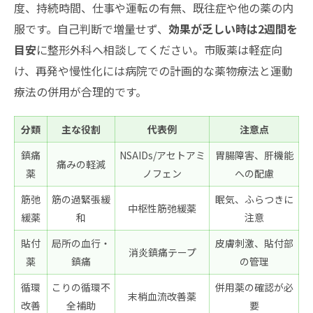
度、持続時間、仕事や運転の有無、既往症や他の薬の内
服です。自己判断で増量せず、
効果が乏しい時は2週間を
目安
に整形外科へ相談してください。市販薬は軽症向
け、再発や慢性化には病院での計画的な薬物療法と運動
療法の併用が合理的です。
分類
主な役割
代表例
注意点
鎮痛
NSAIDs/アセトアミ
胃腸障害、肝機能
痛みの軽減
薬
ノフェン
への配慮
筋弛
筋の過緊張緩
眠気、ふらつきに
中枢性筋弛緩薬
緩薬
和
注意
貼付
局所の血行・
皮膚刺激、貼付部
消炎鎮痛テープ
薬
鎮痛
の管理
循環
こりの循環不
併用薬の確認が必
末梢血流改善薬
改善
全補助
要