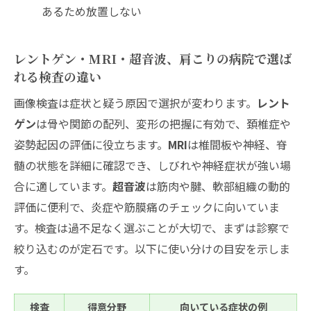
あるため放置しない
レントゲン・MRI・超音波、肩こりの病院で選ば
れる検査の違い
画像検査は症状と疑う原因で選択が変わります。
レント
ゲン
は骨や関節の配列、変形の把握に有効で、頚椎症や
姿勢起因の評価に役立ちます。
MRI
は椎間板や神経、脊
髄の状態を詳細に確認でき、しびれや神経症状が強い場
合に適しています。
超音波
は筋肉や腱、軟部組織の動的
評価に便利で、炎症や筋膜痛のチェックに向いていま
す。検査は過不足なく選ぶことが大切で、まずは診察で
絞り込むのが定石です。以下に使い分けの目安を示しま
す。
検査
得意分野
向いている症状の例