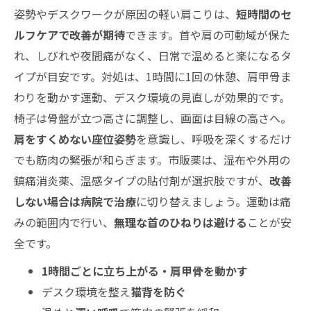
姿勢やデスクワークが原因の軽い肩こりは、
短時間のセ
ルフケアで改善が期待
できます。首や肩の可動域が保た
れ、しびれや夜間痛がなく、日常で温めると楽になるタ
イプが目安です。対処は、1時間に1回の休憩、肩甲骨ま
わりを動かす運動、デスク環境の見直しが効果的です。
椅子は骨盤が立つ高さに調整し、画面は目線の高さへ。
肩をすくめない座位姿勢
を意識し、呼吸を深くするだけ
でも筋肉の緊張が和らぎます。市販薬は、湿布や外用の
鎮痛消炎薬、温感タイプの貼付剤が選択肢ですが、
改善
しない場合は病院で治療
に切り替えましょう。運動は痛
みの範囲内で行い、
無理な首のひねりは避ける
ことが安
全です。
1時間ごとに立ち上がる・肩甲骨を動かす
デスク環境を整え
猫背を防ぐ