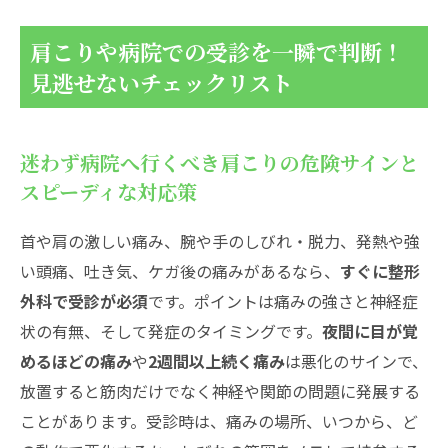
状別まるわかりマニュアル
肩こりで整形外科に行く人の特徴と診察・
肩こりや病院での受診を一瞬で判断！
検査のステップ
見逃せないチェックリスト
整形外科より内科や神経内科で見てもらう
べき肩こりのサイン
迷わず病院へ行くべき肩こりの危険サインと
肩こりを病院で治す！最新治療法とあなたに最
スピーディな対応策
適な選び方
肩こりは薬・物理療法・運動療法でここま
首や肩の激しい痛み、腕や手のしびれ・脱力、発熱や強
で楽に！その効果と注意点
い頭痛、吐き気、ケガ後の痛みがあるなら、
すぐに整形
肩こりが手術につながる？病院で見逃せな
外科で受診が必須
です。ポイントは痛みの強さと神経症
い背景疾患のサイン
状の有無、そして発症のタイミングです。
夜間に目が覚
肩こりを生む原因や悪化のメカニズムを知って
めるほどの痛み
や
2週間以上続く痛み
は悪化のサインで、
再発ゼロへ！
放置すると筋肉だけでなく神経や関節の問題に発展する
ことがあります。受診時は、痛みの場所、いつから、ど
デスクワークやスマホで肩こりがひどくな