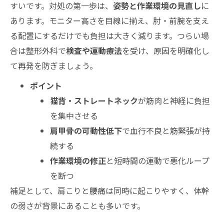
すいです。対処の第一歩は、
姿勢と作業環境の見直し
に
あります。モニター高さを目線に揃え、肘・前腕を支え
る配置にするだけでも負担は大きく減ります。つらい場
合は整形外科で
検査や運動療法
を受け、原因を明確化し
て再発を防ぎましょう。
ポイント
猫背・ストレートネック
が筋肉と神経に負担
を集中させる
肩甲骨の可動性低下
で血行不良と筋緊張が持
続する
作業環境の修正
と短時間の運動で悪化ループ
を断つ
補足として、肩こりと腰痛は同時に起こりやすく、体幹
の弱さが背景にあることも多いです。