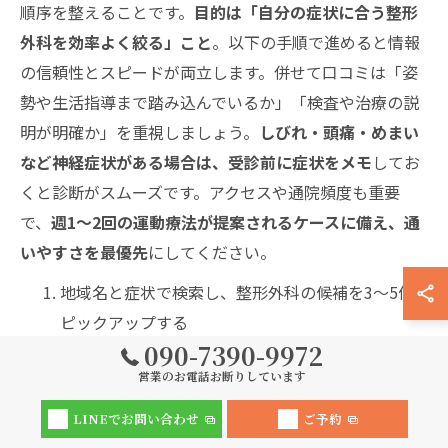
順序を整えることです。
目的は「自分の症状に合う整形
外科を効率よく絞る」こと
。以下の手順で進めると情報
の信頼性とスピードが両立します。併せて口コミは「姿
勢や生活指導まで踏み込んでいるか」「検査や治療の説
明が明確か」を重視しましょう。
しびれ・頭痛・めまい
など神経症状がある場合は、受診前に症状をメモ
してお
くと診断がスムーズです。アクセスや通院頻度も重要
で、
週1〜2回の運動療法が提案されるケースに備え、通
いやすさを最優先
にしてください。
地域名と症状で検索し、整形外科の候補を3〜5件
ピックアップする
090-7390-9972
公式ページで診療内容と検査・理学療法の体制を確
営業のお電話お断りしています
認する
口コミは内容の具体性や一貫性を基準にし、極端な
LINEでお問い合わせ
ご予約
評価だけで判断しない