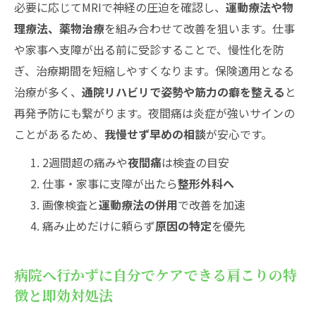
必要に応じてMRIで神経の圧迫を確認し、
運動療法や物
理療法、薬物治療
を組み合わせて改善を狙います。仕事
や家事へ支障が出る前に受診することで、慢性化を防
ぎ、治療期間を短縮しやすくなります。保険適用となる
治療が多く、
通院リハビリで姿勢や筋力の癖を整える
と
再発予防にも繋がります。夜間痛は炎症が強いサインの
ことがあるため、
我慢せず早めの相談
が安心です。
2週間超の痛みや
夜間痛
は検査の目安
仕事・家事に支障が出たら
整形外科へ
画像検査と
運動療法の併用
で改善を加速
痛み止めだけに頼らず
原因の特定
を優先
病院へ行かずに自分でケアできる肩こりの特
徴と即効対処法