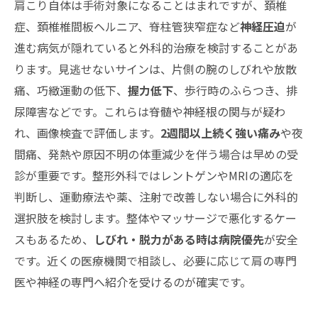
肩こり自体は手術対象になることはまれですが、頚椎
症、頚椎椎間板ヘルニア、脊柱管狭窄症など
神経圧迫
が
進む病気が隠れていると外科的治療を検討することがあ
ります。見逃せないサインは、片側の腕のしびれや放散
痛、巧緻運動の低下、
握力低下
、歩行時のふらつき、排
尿障害などです。これらは脊髄や神経根の関与が疑わ
れ、画像検査で評価します。
2週間以上続く強い痛み
や夜
間痛、発熱や原因不明の体重減少を伴う場合は早めの受
診が重要です。整形外科ではレントゲンやMRIの適応を
判断し、運動療法や薬、注射で改善しない場合に外科的
選択肢を検討します。整体やマッサージで悪化するケー
スもあるため、
しびれ・脱力がある時は病院優先
が安全
です。近くの医療機関で相談し、必要に応じて肩の専門
医や神経の専門へ紹介を受けるのが確実です。