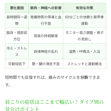
悪化要因
筋肉・神経への影響
有効な対策
長時間同一姿
発痛物質の停滞と血
60分ごとの休憩と肩甲骨
勢
行不良
運動
猫背・頭部前
モニター高さ調整・椅子
首肩の持続緊張
方位
の見直し
冷え・ストレ
自律神経の乱れ
温熱・呼吸法・入浴
ス
可動域低下
筋・腱の滑走不良
ストレッチと運動療法
短時間でも反復すれば、痛みのサイクルを
分断
できま
す。
肩こりの症状はここまで幅広い！タイプ別の
見分けポイント