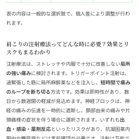
表の内容は一般的な選択肢で、個人差により調整が行わ
れます。
肩こりの注射療法ってどんな時に必要？効果とリ
スクもまるわかり
注射療法は、ストレッチや内服で十分に改善しない
局所
の強い痛み
に検討されます。トリガーポイント注射は、
過緊張した筋に局所麻酔薬などを注入し、
短時間で痛み
のループを断ち切る
方法です。効果は即時性があり、数
日から数週間の軽減が見込めます。神経ブロックは、神
経の痛みの伝達を一時的に遮断し、頚部由来の痛みや片
頭痛様の症状を伴う場合に選択されます。いずれも
出
血・感染・薬剤反応
といったリスクがあり、抗凝固薬内
服中や糖尿病などは事前確認が必要です。注射は万能で