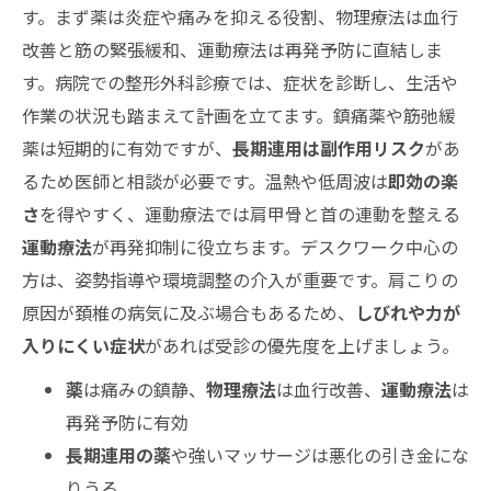
す。まず薬は炎症や痛みを抑える役割、物理療法は血行
改善と筋の緊張緩和、運動療法は再発予防に直結しま
す。病院での整形外科診療では、症状を診断し、生活や
作業の状況も踏まえて計画を立てます。鎮痛薬や筋弛緩
薬は短期的に有効ですが、
長期連用は副作用リスク
があ
るため医師と相談が必要です。温熱や低周波は
即効の楽
さ
を得やすく、運動療法では肩甲骨と首の連動を整える
運動療法
が再発抑制に役立ちます。デスクワーク中心の
方は、姿勢指導や環境調整の介入が重要です。肩こりの
原因が頚椎の病気に及ぶ場合もあるため、
しびれや力が
入りにくい症状
があれば受診の優先度を上げましょう。
薬
は痛みの鎮静、
物理療法
は血行改善、
運動療法
は
再発予防に有効
長期連用の薬
や強いマッサージは悪化の引き金にな
りうる