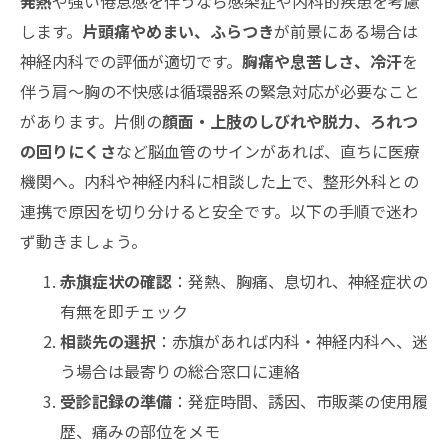
発熱
や強い倦怠感を伴うなら感染症や内科的疾患を考慮
します。
片頭痛やめまい、ふらつき
が前景にある場合は
神経内科での評価が適切です。
胸痛や息苦しさ、冷汗
を
伴う肩〜胸の不快感は循環器系の緊急対応が必要なこと
があります。片側の
顔面・上肢のしびれや脱力、ろれつ
の回りにくさ
など脳血管のサインがあれば、直ちに医療
機関へ。内科や神経内科に相談した上で、整形外科との
連携で原因を切り分けると安全です。以下の手順で迷わ
ず動きましょう。
赤旗症状の確認
：発熱、胸痛、息切れ、神経症状の
有無を即チェック
相談先の選択
：赤旗があれば内科・神経内科へ、迷
う場合は最寄りの総合窓口に連絡
受診記録の準備
：発症時間、誘因、市販薬の使用履
歴、痛みの部位をメモ