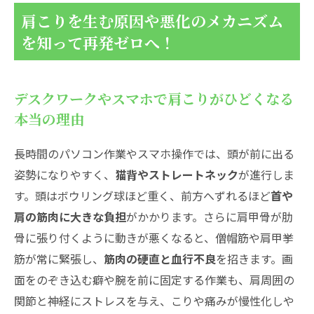
肩こりを生む原因や悪化のメカニズム
を知って再発ゼロへ！
デスクワークやスマホで肩こりがひどくなる
本当の理由
長時間のパソコン作業やスマホ操作では、頭が前に出る
姿勢になりやすく、
猫背やストレートネック
が進行しま
す。頭はボウリング球ほど重く、前方へずれるほど
首や
肩の筋肉に大きな負担
がかかります。さらに肩甲骨が肋
骨に張り付くように動きが悪くなると、僧帽筋や肩甲挙
筋が常に緊張し、
筋肉の硬直と血行不良
を招きます。画
面をのぞき込む癖や腕を前に固定する作業も、肩周囲の
関節と神経にストレスを与え、こりや痛みが慢性化しや