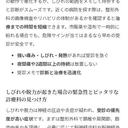
の動作で悪化するか、しびれの範囲をメモして持参する
る本当の理由
と診断がスムーズです。近くの病院を探す際は、整形外
肩こりの症状はここまで幅広い！タイプ別
科の画像検査やリハビリの体制があるかを確認すると
治
の見分けポイント
療までの時間を短縮
できます。市販薬や湿布で一時的に
肩こりを診てもらう病院選びのコツや近くでピ
紛れる場合でも、危険サインが当てはまるなら早めの受
ッタリの医療機関を探す方法
診が安全です。
肩こりで頼れる病院の見つけ方！専門性と
強い痛み・しびれ・発熱
があれば受診を急ぐ
設備のチェックリスト
夜間痛や2週間以上の持続
は放置しない
肩こりに強い病院を「近く」で効率よくリ
受診メモで
診断と治療を迅速化
サーチ！その流れ
肩こりで整形外科と整骨院や整体院は何がどう
しびれや脱力が起きた場合の緊急性とピッタリな
違う？迷わず選ぶための徹底比較
診療科の見つけ方
病院でできる肩こりの診断・治療や保険の
しびれや脱力は神経の圧迫や炎症が疑われ、
受診の優先
適用範囲まるわかり
度が高い症状
です。まずは整形外科で頚椎や肩関節、筋
肩こりで整形外科と整骨院はどちらが自分
肉由来かを評価し、必要に応じて脳神経内科や脳神経外