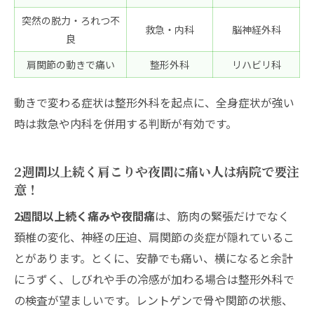
迷いを一発解消Q&A
突然の脱力・ろれつ不
肩こりは病院の何科で診てもらう？保険適
救急・内科
脳神経外科
良
用や注射のギモンとスッキリ回答
肩関節の動きで痛い
整形外科
リハビリ科
動きで変わる症状は整形外科を起点に、全身症状が強い
時は救急や内科を併用する判断が有効です。
2週間以上続く肩こりや夜間に痛い人は病院で要注
意！
2週間以上続く痛みや夜間痛
は、筋肉の緊張だけでなく
頚椎の変化、神経の圧迫、肩関節の炎症が隠れているこ
とがあります。とくに、安静でも痛い、横になると余計
にうずく、しびれや手の冷感が加わる場合は整形外科で
の検査が望ましいです。レントゲンで骨や関節の状態、