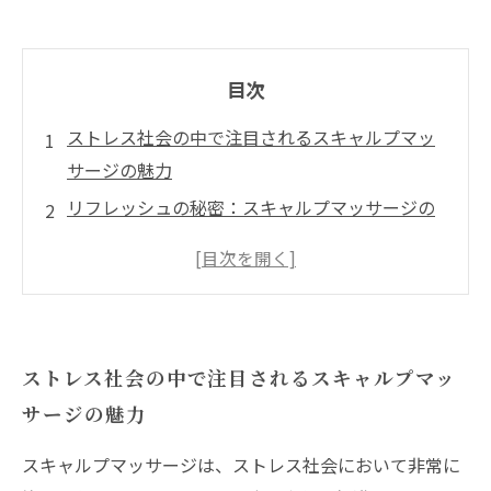
目次
ストレス社会の中で注目されるスキャルプマッ
サージの魅力
リフレッシュの秘密：スキャルプマッサージの
効果とは
スキャルプケアで髪の健康を手に入れよう
Reflex小笹店のこだわり：最高のリラクゼーシ
ョン体験
ストレス社会の中で注目されるスキャルプマッ
実際の体験者が語る、スキャルプマッサージの
サージの魅力
感動エピソード
心と体を癒すスキャルプマッサージの最前線
スキャルプマッサージは、ストレス社会において非常に