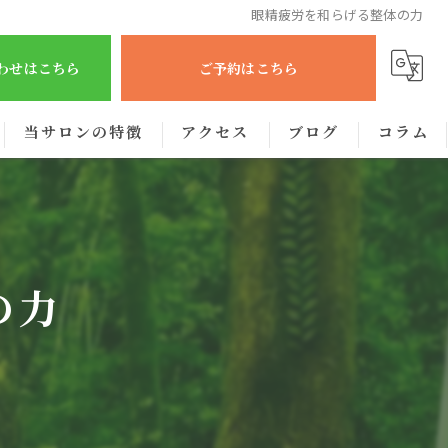
眼精疲労を和らげる整体の力
合わせはこちら
ご予約はこちら
当サロンの特徴
アクセス
ブログ
コラム
肩こり
腰痛
の力
眼精疲労
むくみ
出張