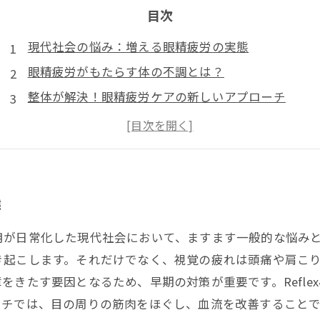
目次
現代社会の悩み：増える眼精疲労の実態
眼精疲労がもたらす体の不調とは？
整体が解決！眼精疲労ケアの新しいアプローチ
Reflex小笹店の専門家による効果的な施術法
整体で身体全体のバランスを整え、目の疲れを軽減
日常生活の質を向上させるための眼精疲労ケア
健康な目を取り戻すために、整体を試してみよう！
態
用が日常化した現代社会において、ますます一般的な悩み
き起こします。それだけでなく、視覚の疲れは頭痛や肩こ
をきたす要因となるため、早期の対策が重要です。Refle
ーチでは、目の周りの筋肉をほぐし、血流を改善すること