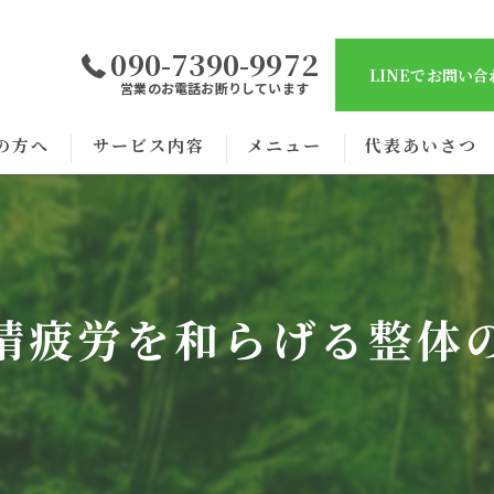
090-7390-9972
LINEでお問い
営業のお電話お断りしています
の方へ
サービス内容
メニュー
代表あいさつ
精疲労を和らげる整体