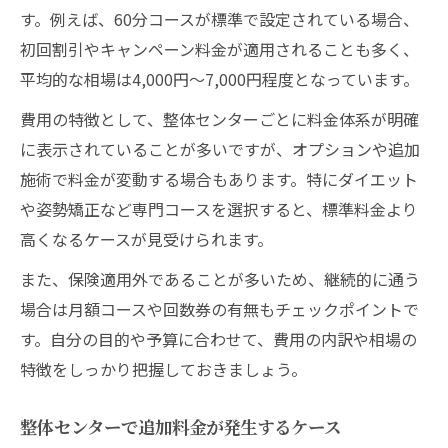
す。例えば、60分コースが標準で設定されている場合、
整体の施術前後におすすめの過ごし方を紹
初回割引やキャンペーン料金が適用されることも多く、
介
平均的な相場は4,000円～7,000円程度となっています。
整体センターで聞きづらい疑問の解消法
口コミや雰囲気で分かる整体選びのコツ
費用の特徴として、整体センターごとに料金体系が明確
に表示されていることが多いですが、オプションや追加
整体センターの口コミを正しく読み取る方
施術で料金が変動する場合もあります。特にダイエット
法
や姿勢矯正など専門コースを選択すると、標準料金より
整体の雰囲気やスタッフ紹介の確認ポイン
高くなるケースが見受けられます。
ト
また、保険適用外であることが多いため、継続的に通う
整体センターの写真やレビューで雰囲気を
場合は月額コースや回数券の有無もチェックポイントで
把握
す。自分の目的や予算に合わせて、費用の内訳や相場の
整体選びで重視したい利用者の体験談の見
特徴をしっかり把握しておきましょう。
方
整体センターのスタッフ対応の比較ポイン
整体センターで追加料金が発生するケース
ト