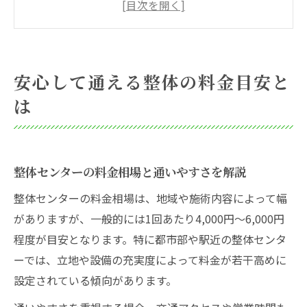
整体センターで追加料金が発生するケース
整体の料金比較で失敗しない選び方のコツ
初回の整体料金で注意すべきポイントとは
安心して通える整体の料金目安と
整体センター利用前の服装チェックガイド
は
整体でおすすめの服装と準備するポイント
整体施術時の下着やブラジャーの注意点と
は
整体センターの料金相場と通いやすさを解説
整体センター利用時に動きやすい服装選び
整体センターの料金相場は、地域や施術内容によって幅
整体の着替え事情と更衣室の利用方法を解
がありますが、一般的には1回あたり4,000円～6,000円
説
程度が目安となります。特に都市部や駅近の整体センタ
整体センターで恥ずかしくない服装の工夫
ーでは、立地や設備の充実度によって料金が若干高めに
自分に合う整体選びの見極め方を紹介
設定されている傾向があります。
整体センター選びで重視すべきポイント解