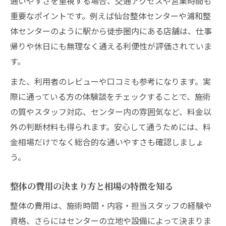
通いやすさを重視する場合、交通アクセスや営業時間も
説
重要なポイントです。例えば仙台整体センターや浦和整
整体の適応症状と自分に合う施術の見極め
体センターのように駅から徒歩圏内にある店舗は、仕事
整体センターのスタッフ対応と安心感を確
帰りや休日にも無理なく通える利便性が評価されていま
認
す。
整体選びで口コミやレビューを活用する方
また、利用者のレビューや口コミも参考になります。実
法
際に通っている方の体験談をチェックすることで、施術
整体の施術内容が自分に合うか判断する基
の質やスタッフ対応、センター内の雰囲気など、料金以
準
外の判断材料も得られます。安心して通うためには、料
施術時の不安を減らす準備のポイント
金相場だけでなく総合的な通いやすさも確認しましょ
整体施術前に確認したい準備と注意事項
う。
整体センターでリラックスするための心構
整体の費用の決まり方と相場の特徴を知る
え
整体利用時の持ち物と当日の流れを押さえ
整体の費用は、施術時間・内容・担当スタッフの経験や
る
資格、さらにはセンターの立地や設備によって決まりま