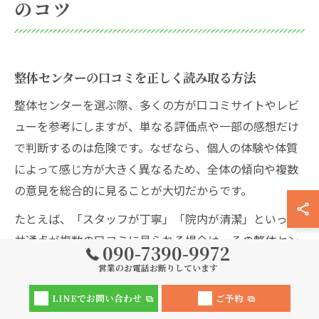
のコツ
整体センターの口コミを正しく読み取る方法
整体センターを選ぶ際、多くの方が口コミサイトやレビ
ューを参考にしますが、単なる評価点や一部の感想だけ
で判断するのは危険です。なぜなら、個人の体験や体質
によって感じ方が大きく異なるため、全体の傾向や複数
の意見を総合的に見ることが大切だからです。
たとえば、「スタッフが丁寧」「院内が清潔」といった
共通点が複数の口コミに見られる場合は、その整体セン
090-7390-9972
ターの強みを示しています。逆に「予約が取りづらい」
営業のお電話お断りしています
「説明が不十分」といった繰り返される指摘があれば、
LINEでお問い合わせ
ご予約
改善点として認識しやすいでしょう。