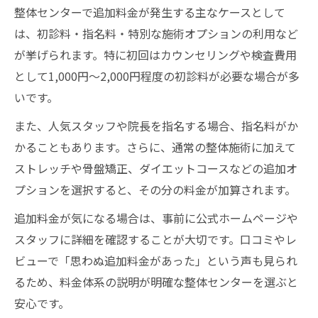
整体センターで追加料金が発生する主なケースとして
納得して整体センターに通う心得まとめ
は、初診料・指名料・特別な施術オプションの利用など
整体選びで納得感を持つための心得まとめ
が挙げられます。特に初回はカウンセリングや検査費用
整体センター通院を継続するためのポイン
として1,000円～2,000円程度の初診料が必要な場合が多
ト
いです。
整体のNGワードや注意点をしっかり把握
また、人気スタッフや院長を指名する場合、指名料がか
整体センター利用後の満足度を高める工夫
かることもあります。さらに、通常の整体施術に加えて
整体と自分の相性を感じる通い方のコツ
ストレッチや骨盤矯正、ダイエットコースなどの追加オ
プションを選択すると、その分の料金が加算されます。
追加料金が気になる場合は、事前に公式ホームページや
スタッフに詳細を確認することが大切です。口コミやレ
ビューで「思わぬ追加料金があった」という声も見られ
るため、料金体系の説明が明確な整体センターを選ぶと
安心です。