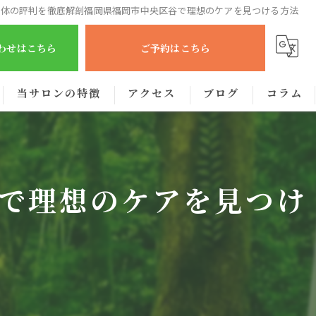
整体の評判を徹底解剖福岡県福岡市中央区谷で理想のケアを見つける方法
合わせはこちら
ご予約はこちら
当サロンの特徴
アクセス
ブログ
コラム
肩こり
腰痛
で理想のケアを見つけ
眼精疲労
むくみ
出張