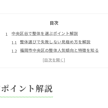
目次
中央区谷で整体を選ぶポイント解説
整体選びで失敗しない見極め方を解説
福岡市中央区の整体人気傾向と特徴を知る
整体の評判を比較する際の重要な視点
保険適用可能な整体院の探し方ポイント
整体院のおすすめ理由と選定基準の違い
整体と整骨院の違いを詳しく知るには
ぶポイント解説
整体と整骨院の施術内容の違いとは
福岡市で整体院と整骨院を選ぶ基準