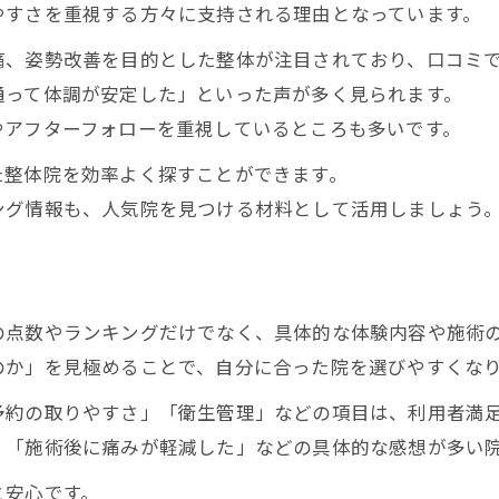
やすさを重視する方々に支持される理由となっています。
保険適用と自費整体の違いと効果の比較
一回で変化を感じる整体施術の特徴とは
痛、姿勢改善を目的とした整体が注目されており、口コミ
評判から見極める理想の整体とは何か
通って体調が安定した」といった声が多く見られます。
やアフターフォローを重視しているところも多いです。
整体院の評判分析で分かる理想の特徴
利用者満足度が高い整体の共通点解説
た整体院を効率よく探すことができます。
ング情報も、人気院を見つける材料として活用しましょう
整体の口コミから信頼できる院を選ぶ
評判と人気から理想の整体院を見極める
整体院のランキングで注目すべき評価軸
安心して通える整体の選び方を伝授
の点数やランキングだけでなく、具体的な体験内容や施術
初心者が安心して通える整体院の条件
のか」を見極めることで、自分に合った院を選びやすくな
整体の評判を参考にした選び方ポイント
予約の取りやすさ」「衛生管理」などの項目は、利用者満
予約しやすい整体院と口コミの信頼性
」「施術後に痛みが軽減した」などの具体的な感想が多い
保険適用可否で整体院を選ぶコツとは
と安心です。