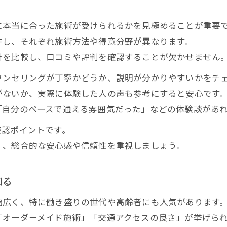
保険適用の可否が選択に与える影響
整体と整骨院の評判から見る比較ポイント
に本当に合った施術が受けられるかを見極めることが重要
一回で治るは本当か整体と整骨院の実態
在し、それぞれ施術方法や得意分野が異なります。
口コミが高評価の整体の魅力まとめ
針を比較し、口コミや評判を確認することが欠かせません
整体院の口コミ評価で注目すべき点
ウンセリングが丁寧かどうか、説明が分かりやすいかをチ
利用者が選ぶ整体の人気理由を紹介
がないか、実際に体験した人の声も参考にすると安心です
「自分のペースで通える雰囲気だった」などの体験談があ
整体院ランキングで見る高評価の理由
整体の評判とおすすめポイントの関係性
確認ポイントです。
口コミから分かる整体院の特徴と傾向
く、総合的な安心感や信頼性を重視しましょう。
身体の悩み改善に整体が有効な理由
知る
整体が肩こりや腰痛に効く仕組み解説
慢性的な不調に整体をおすすめする理由
幅広く、特に働き盛りの世代や高齢者にも人気があります
整体院で実感できる症状改善のプロセス
「オーダーメイド施術」「交通アクセスの良さ」が挙げら